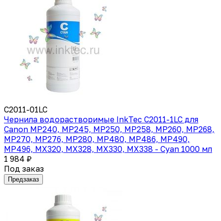
C2011-01LC
Чернила водорастворимые InkTec C2011-1LC для
Canon MP240, MP245, MP250, MP258, MP260, MP268,
MP270, MP276, MP280, MP480, MP486, MP490,
MP496, MX320, MX328, MX330, MX338 - Cyan 1000 мл
1 984 ₽
Под заказ
Предзаказ