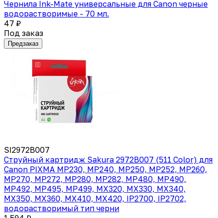
Чернила Ink-Mate универсальные для Canon черные
водорастворимые - 70 мл.
47 ₽
Под заказ
Предзаказ
SI2972B007
Струйный картридж Sakura 2972B007 (511 Color) для
Canon PIXMA MP230, MP240, MP250, MP252, MP260,
MP270, MP272, MP280, MP282, MP480, MP490,
MP492, MP495, MP499, MX320, MX330, MX340,
MX350, MX360, MX410, MX420, IP2700, IP2702,
водорастворимый тип черни
1 594 ₽