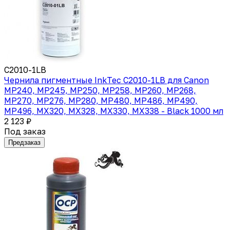
C2010-1LB
Чернила пигментные InkTec C2010-1LB для Canon
MP240, MP245, MP250, MP258, MP260, MP268,
MP270, MP276, MP280, MP480, MP486, MP490,
MP496, MX320, MX328, MX330, MX338 - Black 1000 мл
2 123 ₽
Под заказ
Предзаказ