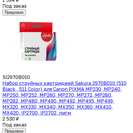
Под заказ
Предзаказ
SI2970B010
Набор струйных картриджей Sakura 2970B010 (510
Black , 511 Color) для Canon PIXMA MP230, MP240,
MP250, MP252, MP260, MP270, MP272, MP280,
MP282, MP480, MP490, MP492, MP495, MP499,
MX320, MX330, MX340, MX350, MX360, MX410,
MX420, IP2700, IP2702, пигм
2 530 ₽
Под заказ
Предзаказ