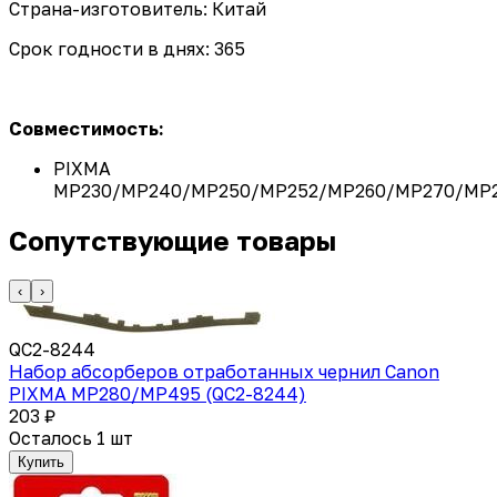
Страна-изготовитель: Китай
Срок годности в днях: 365
Совместимость:
PIXMA
MP230/MP240/MP250/MP252/MP260/MP270/MP2
Сопутствующие товары
‹
›
QC2-8244
Набор абсорберов отработанных чернил Canon
PIXMA MP280/MP495 (QC2-8244)
203 ₽
Осталось 1 шт
Купить