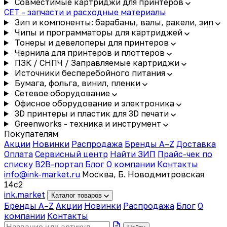
Совместимые картриджи для принтеров
CET - запчасти и расходные материалы
Зип и компоненты: барабаны, валы, ракели, зип
Чипы и программаторы для картриджей
Тонеры и девелоперы для принтеров
Чернила для принтеров и плоттеров
ПЗК / СНПЧ / Заправляемые картриджи
Источники бесперебойного питания
Бумага, фольга, винил, пленки
Сетевое оборудование
Офисное оборудование и электроника
3D принтеры и пластик для 3D печати
Greenworks - техника и инструмент
Покупателям
Акции
Новинки
Распродажа
Бренды A–Z
Доставка
Оплата
Сервисный центр
Найти ЗИП
Прайс-чек по
списку
B2B-портал
Блог
О компании
Контакты
info@ink-market.ru
Москва, Б. Новодмитровская
14с2
ink
.
market
Каталог товаров
Бренды A–Z
Акции
Новинки
Распродажа
Блог
О
компании
Контакты