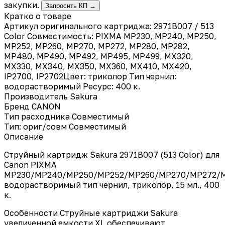
закупки.
Запросить КП →
Кратко о товаре
Артикул оригинального картриджа: 2971B007 / 513
Color Совместимость: PIXMA MP230, MP240, MP250,
MP252, MP260, MP270, MP272, MP280, MP282,
MP480, MP490, MP492, MP495, MP499, MX320,
MX330, MX340, MX350, MX360, MX410, MX420,
IP2700, IP2702Цвет: триколор Тип чернил:
водорастворимый Ресурс: 400 к.
Производитель
Sakura
Бренд
CANON
Тип расходника
Совместимый
Тип: ориг/совм
Совместимый
Описание
Струйный картридж Sakura 2971B007 (513 Color) для
Canon PIXMA
MP230/MP240/MP250/MP252/MP260/MP270/MP272/M
водорастворимый тип чернил, триколор, 15 мл., 400
к.
Особенности Струйные картриджи Sakura
увеличенной емкости XL обеспечивают