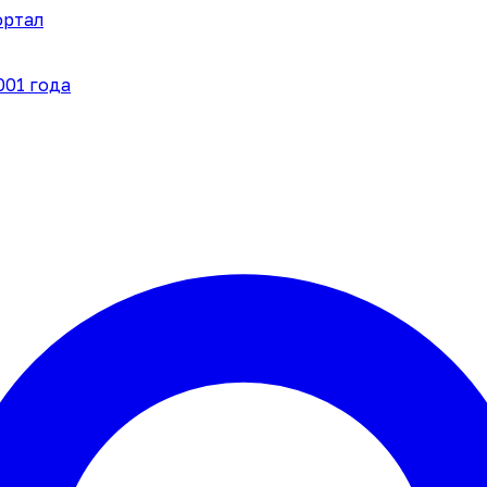
ортал
001 года