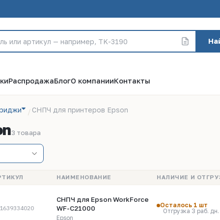
На
ки
Распродажа
Блог
О компании
Контакты
триджи
СНПЧ для принтеров Epson
on
3 товара
РТИКУЛ
НАИМЕНОВАНИЕ
НАЛИЧИЕ И ОТГРУ
СНПЧ для Epson WorkForce
Осталось 1 шт
WF-C21000
1639334020
Отгрузка 3 раб. дн.
Epson