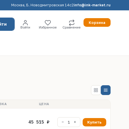
Москва, Б. Новодмитровская 14с2
info@ink-market.ru
Корзина
йти
Войти
Избранное
Сравнение
ЗКА
ЦЕНА
45 515 ₽
Купить