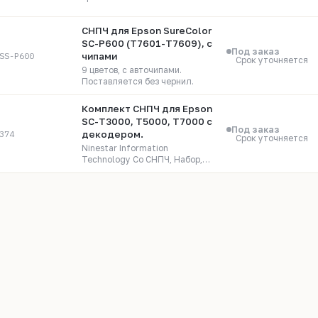
СНПЧ для Epson SureColor
SC-P600 (T7601-T7609), с
Под заказ
SS-P600
чипами
Срок уточняется
9 цветов, с авточипами.
Поставляется без чернил.
Комплект СНПЧ для Epson
SC-T3000, T5000, T7000 с
Под заказ
374
декодером.
Срок уточняется
Ninestar Information
Technology Co СНПЧ, Набор,
Совместимый