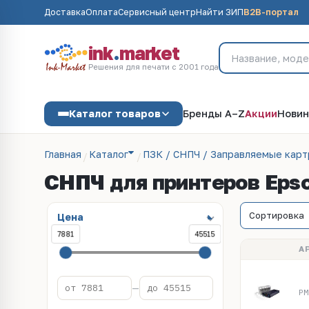
Доставка
Оплата
Сервисный центр
Найти ЗИП
B2B-портал
ink
.
market
Решения для печати с 2001 года
Каталог товаров
Бренды A–Z
Акции
Новин
Главная
Каталог
ПЗК / СНПЧ / Заправляемые кар
СНПЧ для принтеров Eps
Цена
7881
45515
А
—
PM