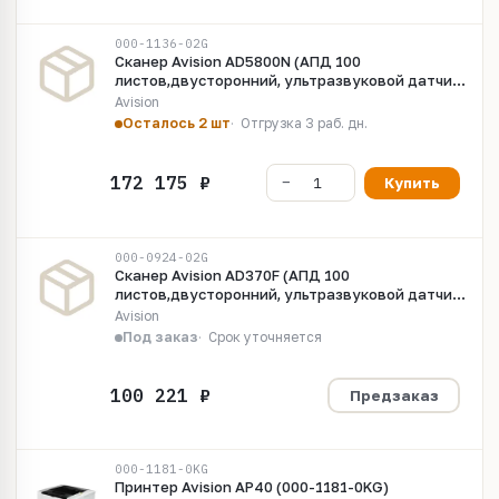
000-1136-02G
Сканер Avision AD5800N (АПД 100
листов,двусторонний, ультразвуковой датчик,
скор. 80/160) LED/CIS
Avision
Осталось 2 шт
Отгрузка 3 раб. дн.
Купить
000-0924-02G
Сканер Avision AD370F (АПД 100
листов,двусторонний, ультразвуковой датчик
скор. 60/120) LED
Avision
Под заказ
Срок уточняется
Предзаказ
000-1181-0KG
Принтер Avision AP40 (000-1181-0KG)