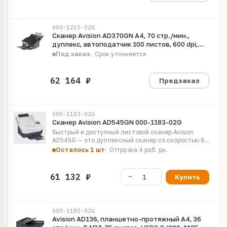
000-1215-02G
Сканер Avision AD370GN A4, 70 стр./мин.,
дуплекс, автоподатчик 100 листов, 600 dpi,
USB, Ethernet
Под заказ
Срок уточняется
Предзаказ
000-1183-02G
Сканер Avision AD545GN 000-1183-02G
Быстрый и доступный листовой сканер Avision
AD545G — это дуплексный сканер со скоростью 60
страниц в минуту, быстрый, надежный и доступный
Осталось 1 шт
Отгрузка 4 раб. дн.
по цене для бизнеса, где необходимо сканирование
пластиковых удостоверений...
Купить
000-1185-02G
Avision AD136, планшетно-протяжный А4, 36