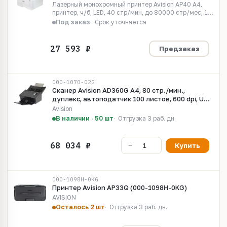
Лазерный монохромный принтер Avision AP40 А4,
принтер, ч/б, LED, 40 стр/мин, до 80000 стр/мес, 1.2
ГГц, 512 Мб, USB 2.0, Ethernet (000-1181-0KG)
Под заказ
Срок уточняется
Предзаказ
000-1070-02G
Сканер Avision AD360G A4, 80 стр./мин.,
дуплекс, автоподатчик 100 листов, 600 dpi, USB
3.2
Avision
В наличии · 50 шт
Отгрузка 3 раб. дн.
Купить
000-1098H-0KG
Принтер Avision AP33Q (000-1098H-0KG)
AVISION
Осталось 2 шт
Отгрузка 3 раб. дн.