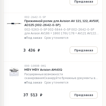
Предзаказ
002-2642-0-SP
Прижимной ролик для Avision AV 121, 122, AV50F,
AD125 (002-2642-0-SP)
002-5263-0-SP 002-5844-0-SP 002-2642-0-SP
для Avision AV186 + 1860 176U 178 + AV121 AV122
AD215
Под заказ
Срок уточняется
Предзаказ
000-1080B-0KG
МФУ МФУ Avision AM40Q
Расширенные возможности
сканированияСканируйте бумажные документы в
цвете в форматах PDF, JPEG, или TIFF и используйте
Под заказ
Срок уточняется
любые варианты их отправки: E-mail, FTP, USB или
сетевая папка (CIFS), либо прямое сканирование.
Удобная...
Предзаказ