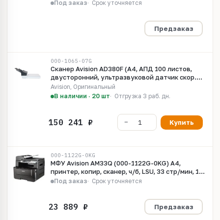
LED/CIS
Под заказ
Срок уточняется
Предзаказ
000-1065-07G
Сканер Avision AD380F (А4, АПД 100 листов,
двусторонний, ультразвуковой датчик скор.
80/160) LED
Avision, Оригинальный
В наличии · 20 шт
Отгрузка 3 раб. дн.
Купить
000-1122G-0KG
МФУ Avision AM33Q (000-1122G-0KG) А4,
принтер, копир, сканер, ч/б, LSU, 33 стр/мин, 1
ГГц, 512 Мб, USB
Под заказ
Срок уточняется
Предзаказ