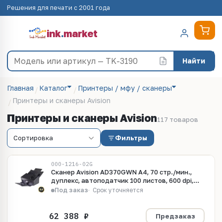
Решения для печати с 2001 года
ink
.
market
Найти
Главная
Каталог
Принтеры / мфу / сканеры
Принтеры и сканеры Avision
Принтеры и сканеры Avision
117 товаров
Фильтры
000-1216-02G
Сканер Avision AD370GWN A4, 70 стр./мин.,
дуплекс, автоподатчик 100 листов, 600 dpi,
USB, Ethernet,Wi-Fi
Под заказ
Срок уточняется
Предзаказ