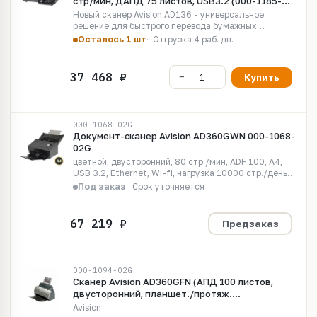
стр/мин, ДАПД 75 листов, USB3.2 (000-1185-
02G)
Новый сканер Avision AD136 - универсальное
решение для быстрого перевода бумажных
документов в электронный вид.
Осталось 1 шт
Отгрузка 4 раб. дн.
Купить
000-1068-02G
Документ-сканер Avision AD360GWN 000-1068-
02G
цветной, двусторонний, 80 стр./мин, ADF 100, A4,
USB 3.2, Ethernet, Wi-fi, нагрузка 10000 стр./день/
AD360GWN, Document scanner, A4, duplex, 80 ppm,
Под заказ
Срок уточняется
ADF 100, USB 3.2, Ethernet, Wi-Fi
Предзаказ
000-1094-02G
Сканер Avision AD360GFN (АПД 100 листов,
двусторонний, планшет./протяж.
ультразвуковой датчик, сеть скор. 80/80)
Avision