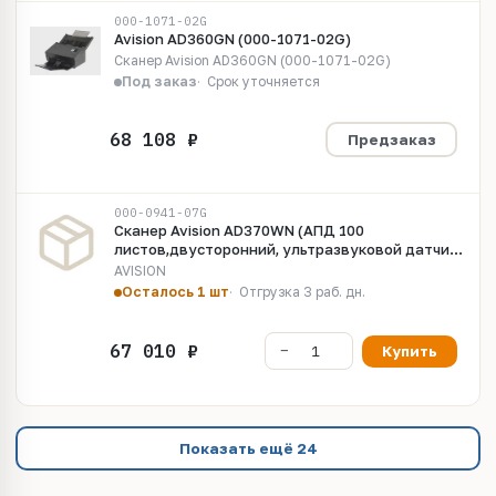
000-1071-02G
Avision AD360GN (000-1071-02G)
Сканер Avision AD360GN (000-1071-02G)
Под заказ
Срок уточняется
Предзаказ
000-0941-07G
Сканер Avision AD370WN (АПД 100
листов,двусторонний, ультразвуковой датчик,
сетевая карта, wifi, скор. 70/70) LED/CIS
AVISION
Осталось 1 шт
Отгрузка 3 раб. дн.
Купить
Показать ещё 24