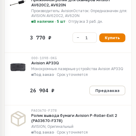
AV620C2, AV620N
Производитель: AvisionОстаток: 0предназначен для:
AVISION AV620C2, AV620N
В наличии · 5 шт
Отгрузка 3 раб. дн.
Купить
000-1098-0KG
Avision AP33Q
Монохромные лазерные устройства Avision AP33Q
Под заказ
Срок уточняется
Предзаказ
PA03670-F378
Ролик вывода бумаги Avision P-Roller-Exit 2
(PA03670-F378)
AVISION, Оригинальный
Под заказ
Срок уточняется