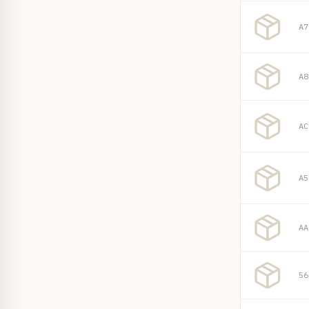
A7
A8
AC
A5
AA
56