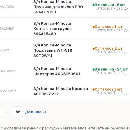
З/ч Konica-Minolta
В наличии · 6 шт
AA17090
Пружина для bizhub PRO
Отгрузка 7 раб. дн.
56AA17090
З/ч Konica-Minolta
Осталось 1 шт
AA15460
Контактная группа
Отгрузка 7 раб. дн.
56AA15460
З/ч Konica-Minolta
Осталось 2 шт
T2WY1
Подставка WT-518
Отгрузка 7 раб. дн.
ACT2WY1
З/ч Konica-Minolta
В наличии · 24 шт
G6250601
Отгрузка 7 раб. дн.
Шестерня A0G6250601
З/ч Konica-Minolta Крышка
Осталось 3 шт
GD618212
Отгрузка 7 раб. дн.
A0GD618212
…
56
Дальше →
 Мы следим за рынком расходных материалов и печатным рынком и 