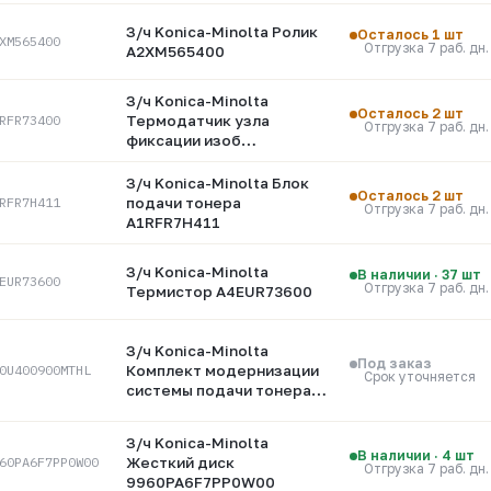
З/ч Konica-Minolta Ролик
Осталось 1 шт
XM565400
Отгрузка 7 раб. дн.
A2XM565400
З/ч Konica-Minolta
Осталось 2 шт
RFR73400
Термодатчик узла
Отгрузка 7 раб. дн.
фиксации изоб
A1RFR73400
З/ч Konica-Minolta Блок
Осталось 2 шт
RFR7H411
подачи тонера
Отгрузка 7 раб. дн.
A1RFR7H411
З/ч Konica-Minolta
В наличии · 37 шт
EUR73600
Отгрузка 7 раб. дн.
Термистор A4EUR73600
З/ч Konica-Minolta
Под заказ
0U400900МTHL
Комплект модернизации
Срок уточняется
системы подачи тонера
(левая часть)
A50U400900МTHL
З/ч Konica-Minolta
В наличии · 4 шт
60PA6F7PP0W00
Жесткий диск
Отгрузка 7 раб. дн.
9960PA6F7PP0W00