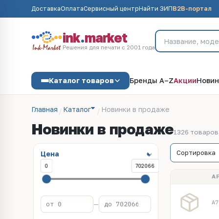
Доставка
Оплата
Сервисный центр
Найти ЗИП
B2B-портал
ink
.
market
Решения для печати с 2001 года
Каталог товаров
Бренды A–Z
Акции
Новин
Главная
Каталог
Новинки в продаже
Новинки в продаже
1326 товаров
Цена
0
702066
А
A7
—