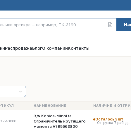
На
ки
Распродажа
Блог
О компании
Контакты
РТИКУЛ
НАИМЕНОВАНИЕ
НАЛИЧИЕ И ОТГРУ
З/ч Konica-Minolta
Осталось 3 шт
95563800
Ограничитель крутящего
Отгрузка 7 раб. дн.
момента A795563800