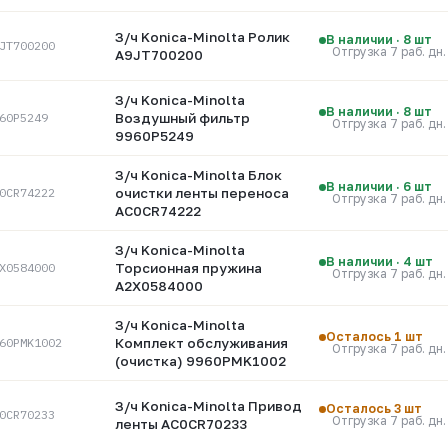
З/ч Konica-Minolta Ролик
В наличии · 8 шт
JT700200
Отгрузка 7 раб. дн.
A9JT700200
З/ч Konica-Minolta
В наличии · 8 шт
60P5249
Воздушный фильтр
Отгрузка 7 раб. дн.
9960P5249
З/ч Konica-Minolta Блок
В наличии · 6 шт
0CR74222
очистки ленты переноса
Отгрузка 7 раб. дн.
AC0CR74222
З/ч Konica-Minolta
В наличии · 4 шт
X0584000
Торсионная пружина
Отгрузка 7 раб. дн.
A2X0584000
З/ч Konica-Minolta
Осталось 1 шт
60PMK1002
Комплект обслуживания
Отгрузка 7 раб. дн.
(очистка) 9960PMK1002
З/ч Konica-Minolta Привод
Осталось 3 шт
0CR70233
Отгрузка 7 раб. дн.
ленты AC0CR70233