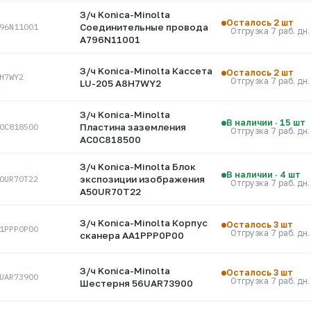
З/ч Konica-Minolta
Осталось 2 шт
96N11001
Соединительные провода
Отгрузка 7 раб. дн.
A796N11001
З/ч Konica-Minolta Кассета
Осталось 2 шт
H7WY2
Отгрузка 7 раб. дн.
LU-205 A8H7WY2
З/ч Konica-Minolta
В наличии · 15 шт
0C818500
Пластина заземления
Отгрузка 7 раб. дн.
AC0C818500
З/ч Konica-Minolta Блок
В наличии · 4 шт
0UR70T22
экспозиции изображения
Отгрузка 7 раб. дн.
A50UR70T22
З/ч Konica-Minolta Корпус
Осталось 3 шт
1PPP0P00
Отгрузка 7 раб. дн.
сканера AA1PPP0P00
З/ч Konica-Minolta
Осталось 3 шт
UAR73900
Отгрузка 7 раб. дн.
Шестерня 56UAR73900