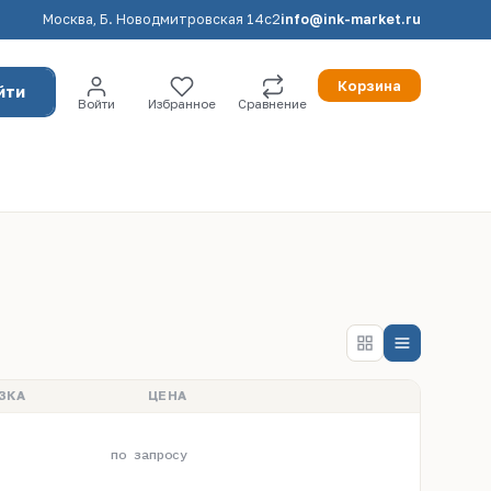
Москва, Б. Новодмитровская 14с2
info@ink-market.ru
Корзина
йти
Войти
Избранное
Сравнение
ЗКА
ЦЕНА
по запросу