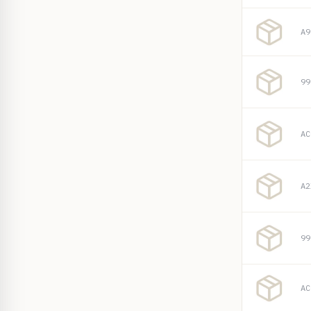
A9
99
AC
A2
99
AC