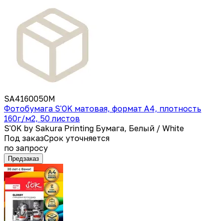
SA4160050M
Фотобумага S'OK матовая, формат А4, плотность
160г/м2, 50 листов
S'OK by Sakura Printing Бумага, Белый / White
Под заказ
Срок уточняется
по запросу
Предзаказ