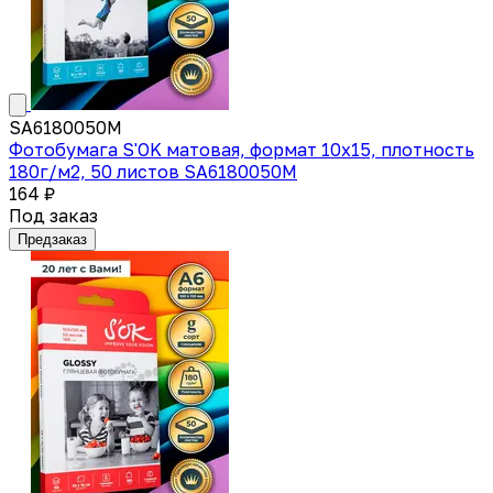
SA6180050M
Фотобумага S'OK матовая, формат 10x15, плотность
180г/м2, 50 листов SA6180050M
164 ₽
Под заказ
Предзаказ