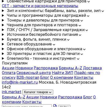
Совместимые картриджи для принтеров
CET - запчасти и расходные материалы
Зип и компоненты: барабаны, валы, ракели, зип
Чипы и программаторы для картриджей
Тонеры и девелоперы для принтеров
Чернила для принтеров и плоттеров
ПЗК / СНПЧ / Заправляемые картриджи
Источники бесперебойного питания
Бумага, фольга, винил, пленки
Сетевое оборудование
Офисное оборудование и электроника
3D принтеры и пластик для 3D печати
Greenworks - техника и инструмент
Покупателям
Акции
Новинки
Распродажа
Бренды A–Z
Доставка
Оплата
Сервисный центр
Найти ЗИП
Прайс-чек по
списку
B2B-портал
Блог
О компании
Контакты
info@ink-market.ru
Москва, Б. Новодмитровская
14с2
ink
.
market
Каталог товаров
Бренды A–Z
Акции
Новинки
Распродажа
Блог
О
компании
Контакты