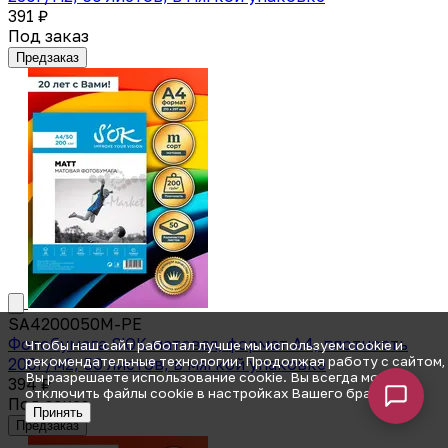
391 ₽
Под заказ
Предзаказ
SA4200050M-PE
Фотобумага S'OK матовая, формат А4, плотность
Чтобы наш сайт работал лучше мы используем cookie и
рекомендательные технологии. Продолжая работу с сайтом,
200г/м2, 50 листов, в мягкой упаковке
Вы разрешаете использование cookie. Вы всегда можете
394 ₽
отключить файлы cookie в настройках Вашего браузера.
Под заказ
Принять
Предзаказ