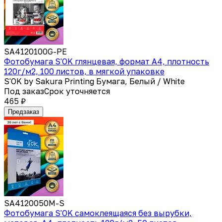
SA4120100G-PE
Фотобумага S'OK глянцевая, формат А4, плотность
120г/м2, 100 листов, в мягкой упаковке
S'OK by Sakura Printing Бумага, Белый / White
Под заказ
Срок уточняется
465 ₽
Предзаказ
SA4120050M-S
Фотобумага S'OK самоклеящаяся без вырубки,