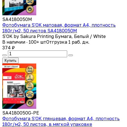
SA4180050M
Фотобумага S'OK матовая, формат А4, плотность
180г/м2, 50 листов SA4180050M
S'OK by Sakura Printing Бумага, Белый / White
В наличии · 100+ шт
Отгрузка 1 раб. дн.
374 ₽
Купить
SA4180050G-PE
Фотобумага S'OK глянцевая, формат А4, плотность
180г/м2, 50 листов, в мягкой упаковке