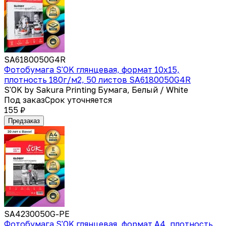
SA6180050G4R
Фотобумага S'OK глянцевая, формат 10x15,
плотность 180г/м2, 50 листов SA6180050G4R
S'OK by Sakura Printing Бумага, Белый / White
Под заказ
Срок уточняется
155 ₽
Предзаказ
SA4230050G-PE
Фотобумага S'OK глянцевая, формат А4, плотность