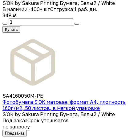
S'OK by Sakura Printing Бумага, Белый / White
В наличии · 100+ шт
Отгрузка 1 раб. дн.
348 ₽
Купить
SA4160050M-PE
Фотобумага S'OK матовая, формат А4, плотность
160г/м2, 50 листов, в мягкой упаковке
S'OK by Sakura Printing Бумага, Белый / White
Под заказ
Срок уточняется
по запросу
Предзаказ