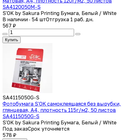
матовая, А4, плотность 120г/м2, 50 листов
SA4120050M-S
S'OK by Sakura Printing Бумага, Белый / White
В наличии · 54 шт
Отгрузка 1 раб. дн.
567 ₽
Купить
SA4115050G-S
Фотобумага S'OK самоклеящаяся без вырубки,
глянцевая, А4, плотность 115г/м2, 50 листов
SA4115050G-S
S'OK by Sakura Printing Бумага, Белый / White
Под заказ
Срок уточняется
578 ₽