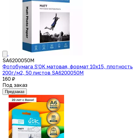
SA6200050M
Фотобумага S'OK матовая, формат 10x15, плотность
200г/м2, 50 листов SA6200050M
160 ₽
Под заказ
Предзаказ