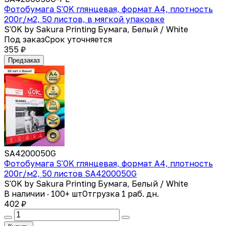
Фотобумага S'OK глянцевая, формат А4, плотность
200г/м2, 50 листов, в мягкой упаковке
S'OK by Sakura Printing Бумага, Белый / White
Под заказ
Срок уточняется
355 ₽
Предзаказ
SA4200050G
Фотобумага S'OK глянцевая, формат А4, плотность
200г/м2, 50 листов SA4200050G
S'OK by Sakura Printing Бумага, Белый / White
В наличии · 100+ шт
Отгрузка 1 раб. дн.
402 ₽