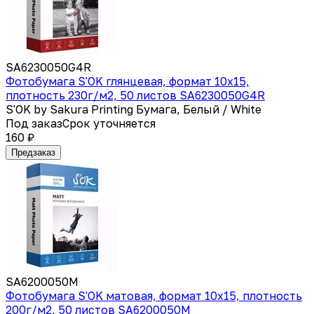
SA6230050G4R
Фотобумага S'OK глянцевая, формат 10x15,
плотность 230г/м2, 50 листов SA6230050G4R
S'OK by Sakura Printing Бумага, Белый / White
Под заказ
Срок уточняется
160 ₽
Предзаказ
SA6200050M
Фотобумага S'OK матовая, формат 10x15, плотность
200г/м2, 50 листов SA6200050M