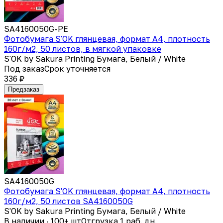
SA4160050G-PE
Фотобумага S'OK глянцевая, формат А4, плотность
160г/м2, 50 листов, в мягкой упаковке
S'OK by Sakura Printing Бумага, Белый / White
Под заказ
Срок уточняется
336 ₽
Предзаказ
SA4160050G
Фотобумага S'OK глянцевая, формат А4, плотность
160г/м2, 50 листов SA4160050G
S'OK by Sakura Printing Бумага, Белый / White
В наличии · 100+ шт
Отгрузка 1 раб. дн.