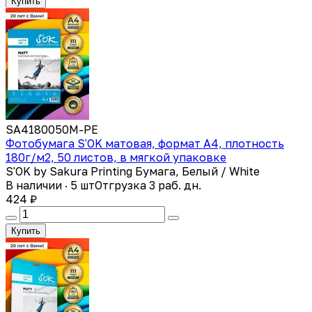
Купить
SA4180050M-PE
Фотобумага S'OK матовая, формат А4, плотность
180г/м2, 50 листов, в мягкой упаковке
S'OK by Sakura Printing Бумага, Белый / White
В наличии · 5 шт
Отгрузка 3 раб. дн.
424 ₽
Купить