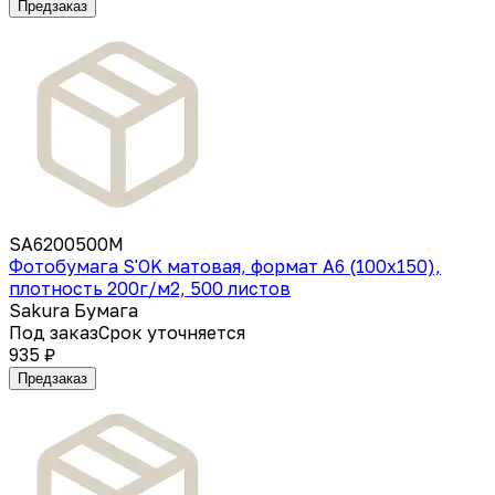
Предзаказ
SA6200500M
Фотобумага S'OK матовая, формат А6 (100х150),
плотность 200г/м2, 500 листов
Sakura Бумага
Под заказ
Срок уточняется
935 ₽
Предзаказ