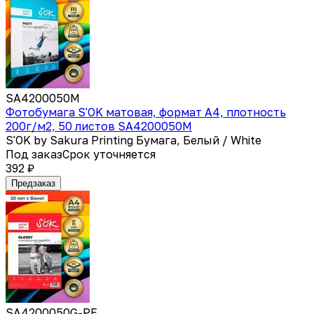
SA4200050M
Фотобумага S'OK матовая, формат А4, плотность
200г/м2, 50 листов SA4200050M
S'OK by Sakura Printing Бумага, Белый / White
Под заказ
Срок уточняется
392 ₽
Предзаказ
SA4200050G-PE