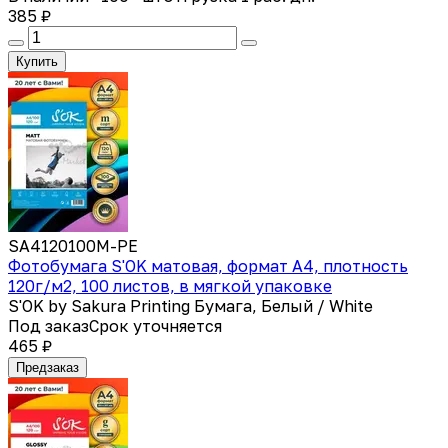
385 ₽
Купить
SA4120100M-PE
Фотобумага S'OK матовая, формат А4, плотность
120г/м2, 100 листов, в мягкой упаковке
S'OK by Sakura Printing Бумага, Белый / White
Под заказ
Срок уточняется
465 ₽
Предзаказ