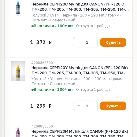
Чернила CEPFI20C MyInk для CANON (PFI-120 C)
TM-200, TM-205, TM-300, TM-305, TM-250, TM-
255, TM-350, TM-355 (250мл, cyan, Pigment)
Голубой / Cyan · Чернила · 200 - 290 мл / грамм ·
Пигмент · Совместимый
В наличии · 100+ шт
Отгрузка 1 раб. дн.
Купить
4208860000
Чернила CEPFI20Y MyInk для CANON (PFI-120 Bk)
TM-200, TM-205, TM-300, TM-305, TM-250, TM-
255, TM-350, TM-355 (250мл, yellow, Pigment)
Желтый / Yellow · Чернила · 200 - 290 мл / грамм ·
Пигмент · Совместимый
В наличии · 100+ шт
Отгрузка 1 раб. дн.
Купить
4208850000
Чернила CEPFI20M MyInk для CANON (PFI-120 Bk)
TM-200, TM-205, TM-300, TM-305, TM-250, TM-