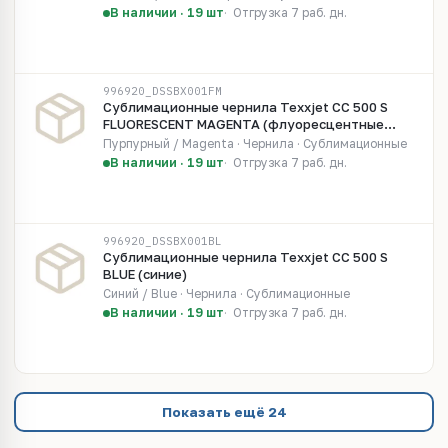
В наличии · 19 шт
Отгрузка 7 раб. дн.
996920_DSSBX001FM
Сублимационные чернила Texxjet CC 500 S
FLUORESCENT MAGENTA (флуоресцентные
пурпурные)
Пурпурный / Magenta · Чернила · Сублимационные
В наличии · 19 шт
Отгрузка 7 раб. дн.
996920_DSSBX001BL
Сублимационные чернила Texxjet CC 500 S
BLUE (синие)
Синий / Blue · Чернила · Сублимационные
В наличии · 19 шт
Отгрузка 7 раб. дн.
Показать ещё 24