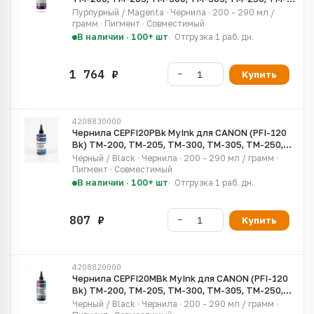
255, TM-350, TM-355 (250мл, magenta, Pigment)
Пурпурный / Magenta · Чернила · 200 - 290 мл /
грамм · Пигмент · Совместимый
В наличии · 100+ шт
Отгрузка 1 раб. дн.
Купить
4208830000
Чернила CEPFI20PBk MyInk для CANON (PFI-120
Bk) TM-200, TM-205, TM-300, TM-305, TM-250,
TM-255, TM-350, TM-355 (250мл, photo black,
Черный / Black · Чернила · 200 - 290 мл / грамм ·
Pigment)
Пигмент · Совместимый
В наличии · 100+ шт
Отгрузка 1 раб. дн.
Купить
4208820000
Чернила CEPFI20MBk MyInk для CANON (PFI-120
Bk) TM-200, TM-205, TM-300, TM-305, TM-250,
TM-255, TM-350, TM-355 (250мл, matte black,
Черный / Black · Чернила · 200 - 290 мл / грамм ·