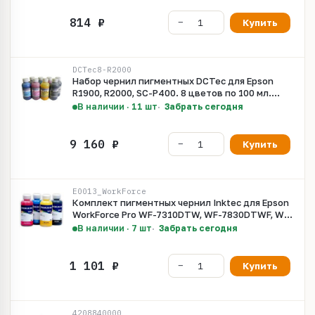
Купить
DCTec8-R2000
Набор чернил пигментных DCTec для Epson
R1900, R2000, SC-P400. 8 цветов по 100 мл.
Серия 169620
В наличии · 11 шт
Забрать сегодня
Купить
E0013_WorkForce
Комплект пигментных чернил Inktec для Epson
WorkForce Pro WF-7310DTW, WF-7830DTWF, WF-
7840DTWF, WF-7835DTWF, Pro WF-3820DWF,
В наличии · 7 шт
Забрать сегодня
WF-3825DWF, WF-4820DWF, WF-4830DTWF, WF-
4825DWF, WF-7820, WF-7840, EC-C7000 (совм.
405XL, 812XL, 822XL) 4 x 100 мл
Купить
4208840000