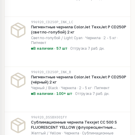
996920_CD250P_INK_LC
Пигментные чернила ColorJet TexxJet P CD250P
(светло-голубой) 2 кг
Светло-голубой / Light Cyan · Чернила · 2 - 5 кг ·
Пигмент
В наличии · 57 шт
Отгрузка 7 раб. дн.
996920_CD250P_INK_B
Пигментные чернила ColorJet TexxJet P CD250P
(чёрный) 2 кг
Черный / Black · Чернила · 2 - 5 кг · Пигмент
В наличии · 100+ шт
Отгрузка 7 раб. дн.
996920_DSSBX001FY
Сублимационные чернила Texxjet CC 500 S
FLUORESCENT YELLOW (флуоресцентные
жёлтые)
Желтый / Yellow · Чернила · Сублимационные