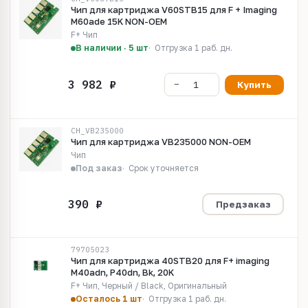
Чип для картриджа V60STB15 для F + Imaging
M60ade 15K NON-OEM
F+ Чип
В наличии · 5 шт
Отгрузка 1 раб. дн.
Купить
CH_VB235000
Чип для картриджа VB235000 NON-OEM
Чип
Под заказ
Срок уточняется
Предзаказ
79705023
Чип для картриджа 40STB20 для F+ imaging
M40adn, P40dn, Bk, 20K
F+ Чип, Черный / Black, Оригинальный
Осталось 1 шт
Отгрузка 1 раб. дн.