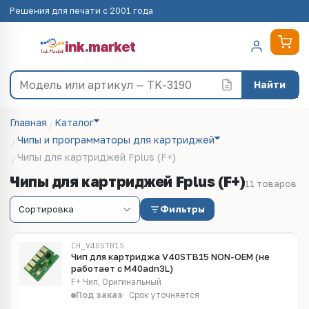
Решения для печати с 2001 года
ink
.
market
Найти
Главная
Каталог
Чипы и программаторы для картриджей
Чипы для картриджей Fplus (F+)
Чипы для картриджей Fplus (F+)
11 товаров
Фильтры
CH_V40STB15
Чип для картриджа V40STB15 NON-OEM (не
работает с M40adn3L)
F+ Чип, Оригинальный
Под заказ
Срок уточняется