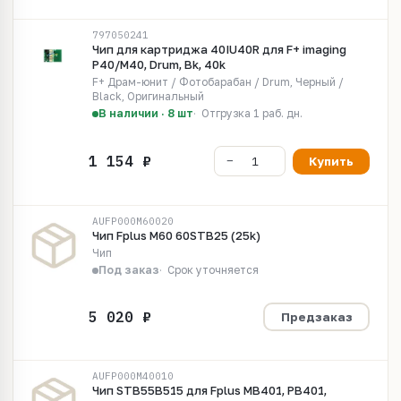
797050241
Чип для картриджа 40IU40R для F+ imaging
P40/M40, Drum, Bk, 40k
F+ Драм-юнит / Фотобарабан / Drum, Черный /
Black, Оригинальный
В наличии · 8 шт
Отгрузка 1 раб. дн.
Купить
AUFP000M60020
Чип Fplus M60 60STB25 (25k)
Чип
Под заказ
Срок уточняется
Предзаказ
AUFP000M40010
Чип STB55B515 для Fplus MB401, PB401,