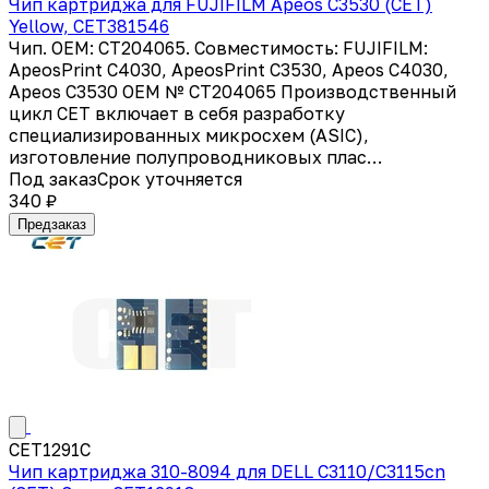
Чип картриджа для FUJIFILM Apeos C3530 (CET)
Yellow, CET381546
Чип. OEM: CT204065. Совместимость: FUJIFILM:
ApeosPrint C4030, ApeosPrint C3530, Apeos C4030,
Apeos C3530 OEM № CT204065 Производственный
цикл CET включает в себя разработку
специализированных микросхем (ASIC),
изготовление полупроводниковых плас…
Под заказ
Срок уточняется
340 ₽
Предзаказ
CET1291C
Чип картриджа 310-8094 для DELL C3110/C3115cn