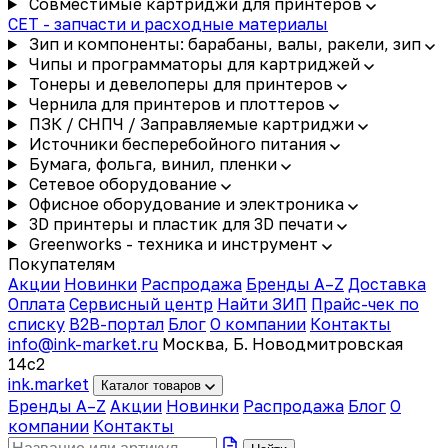
Совместимые картриджи для принтеров
CET - запчасти и расходные материалы
Зип и компоненты: барабаны, валы, ракели, зип
Чипы и программаторы для картриджей
Тонеры и девелоперы для принтеров
Чернила для принтеров и плоттеров
ПЗК / СНПЧ / Заправляемые картриджи
Источники бесперебойного питания
Бумага, фольга, винил, пленки
Сетевое оборудование
Офисное оборудование и электроника
3D принтеры и пластик для 3D печати
Greenworks - техника и инструмент
Покупателям
Акции
Новинки
Распродажа
Бренды A–Z
Доставка
Оплата
Сервисный центр
Найти ЗИП
Прайс-чек по
списку
B2B-портал
Блог
О компании
Контакты
info@ink-market.ru
Москва, Б. Новодмитровская
14с2
ink
.
market
Каталог товаров
Бренды A–Z
Акции
Новинки
Распродажа
Блог
О
компании
Контакты