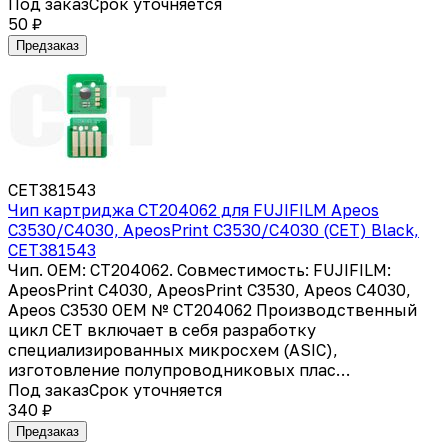
Под заказ
Срок уточняется
50 ₽
Предзаказ
CET381543
Чип картриджа CT204062 для FUJIFILM Apeos
C3530/C4030, ApeosPrint C3530/C4030 (CET) Black,
CET381543
Чип. OEM: CT204062. Совместимость: FUJIFILM:
ApeosPrint C4030, ApeosPrint C3530, Apeos C4030,
Apeos C3530 OEM № CT204062 Производственный
цикл CET включает в себя разработку
специализированных микросхем (ASIC),
изготовление полупроводниковых плас…
Под заказ
Срок уточняется
340 ₽
Предзаказ