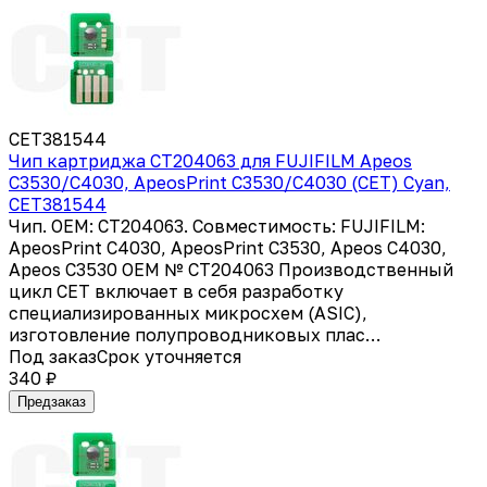
CET381544
Чип картриджа CT204063 для FUJIFILM Apeos
C3530/C4030, ApeosPrint C3530/C4030 (CET) Cyan,
CET381544
Чип. OEM: CT204063. Совместимость: FUJIFILM:
ApeosPrint C4030, ApeosPrint C3530, Apeos C4030,
Apeos C3530 OEM № CT204063 Производственный
цикл CET включает в себя разработку
специализированных микросхем (ASIC),
изготовление полупроводниковых плас…
Под заказ
Срок уточняется
340 ₽
Предзаказ