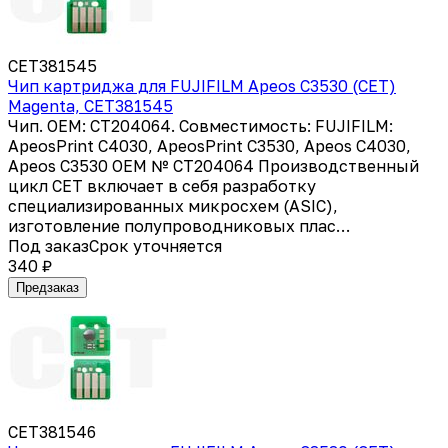
CET381545
Чип картриджа для FUJIFILM Apeos C3530 (CET)
Magenta, CET381545
Чип. OEM: CT204064. Совместимость: FUJIFILM:
ApeosPrint C4030, ApeosPrint C3530, Apeos C4030,
Apeos C3530 OEM № CT204064 Производственный
цикл CET включает в себя разработку
специализированных микросхем (ASIC),
изготовление полупроводниковых плас…
Под заказ
Срок уточняется
340 ₽
Предзаказ
CET381546