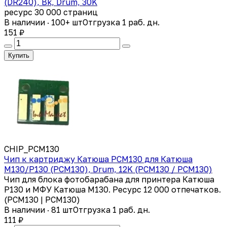
(DR240), Bk, Drum, 30K
ресурс 30 000 страниц
В наличии · 100+ шт
Отгрузка 1 раб. дн.
151 ₽
Купить
CHIP_PCМ130
Чип к картриджу Катюша PCM130 для Катюша
M130/P130 (PCМ130), Drum, 12K (PCМ130 / PCМ130)
Чип для блока фотобарабана для принтера Катюша
Р130 и МФУ Катюша М130. Ресурс 12 000 отпечатков.
(PCМ130 | PCM130)
В наличии · 81 шт
Отгрузка 1 раб. дн.
111 ₽