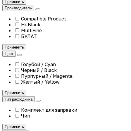
Применить
Производитель
Compatible Product
Hi-Black
MultiFine
БУЛАТ
Применить
Цвет
Голубой / Cyan
Черный / Black
Пурпурный / Magenta
Желтый / Yellow
Применить
Тип расходника
Комплект для заправки
Чип
Применить