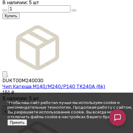
В наличии: 5 шт
Купить
DUKT00M240030
Чип Катюша M140/M240/P140 TK240A (6k)
151 ₽
В наличии: 5 шт
Чтобы наш сайт работал лучше мы используем cookie и
рекомендательные технологии. Продолжая работу с сайтом,
Купить
Вы разрешаете использование cookie. Вы всегда можете
отключить файлы cookie в настройках Вашего браузера.
Принять