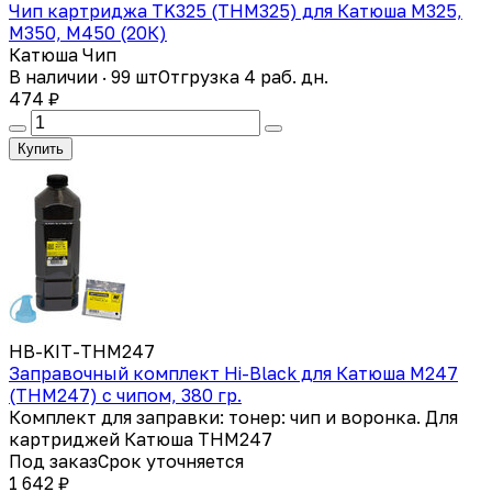
Чип картриджа TK325 (THM325) для Катюша M325,
M350, M450 (20К)
Катюша Чип
В наличии · 99 шт
Отгрузка 4 раб. дн.
474 ₽
Купить
HB-KIT-THM247
Заправочный комплект Hi-Black для Катюша M247
(THM247) с чипом, 380 гр.
Комплект для заправки: тонер: чип и воронка. Для
картриджей Катюша THM247
Под заказ
Срок уточняется
1 642 ₽