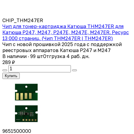
CHIP_THМ247ER
Чип для тонер-картриджа Катюша THМ247ER для
Катюша Р247, М247, Р247E, М247E, М247ER. Ресурс
13 000 страниц. (Чип THМ247ER | THM247ER)
Чип с новой прошивкой 2025 года с поддержкой
реестровых аппаратов Катюша P247 и M247
В наличии · 99 шт
Отгрузка 4 раб. дн.
289 ₽
Купить
9651500000