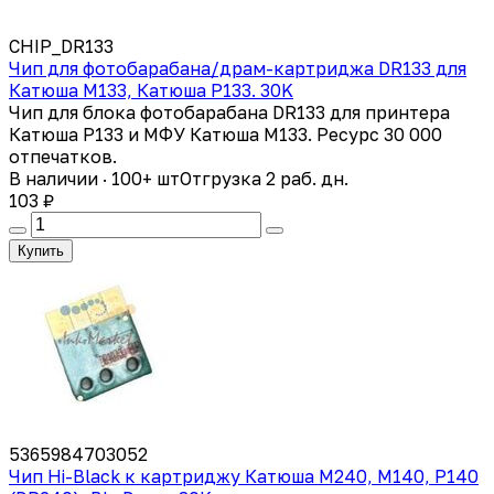
CHIP_DR133
Чип для фотобарабана/драм-картриджа DR133 для
Катюша M133, Катюша P133. 30K
Чип для блока фотобарабана DR133 для принтера
Катюша Р133 и МФУ Катюша М133. Ресурс 30 000
отпечатков.
В наличии · 100+ шт
Отгрузка 2 раб. дн.
103 ₽
Купить
5365984703052
Чип Hi-Black к картриджу Катюша M240, M140, P140