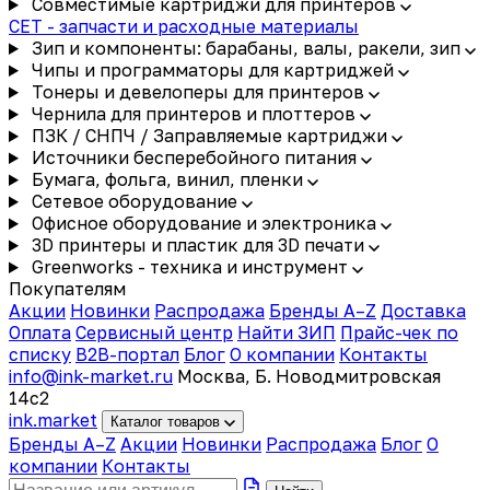
Совместимые картриджи для принтеров
CET - запчасти и расходные материалы
Зип и компоненты: барабаны, валы, ракели, зип
Чипы и программаторы для картриджей
Тонеры и девелоперы для принтеров
Чернила для принтеров и плоттеров
ПЗК / СНПЧ / Заправляемые картриджи
Источники бесперебойного питания
Бумага, фольга, винил, пленки
Сетевое оборудование
Офисное оборудование и электроника
3D принтеры и пластик для 3D печати
Greenworks - техника и инструмент
Покупателям
Акции
Новинки
Распродажа
Бренды A–Z
Доставка
Оплата
Сервисный центр
Найти ЗИП
Прайс-чек по
списку
B2B-портал
Блог
О компании
Контакты
info@ink-market.ru
Москва, Б. Новодмитровская
14с2
ink
.
market
Каталог товаров
Бренды A–Z
Акции
Новинки
Распродажа
Блог
О
компании
Контакты