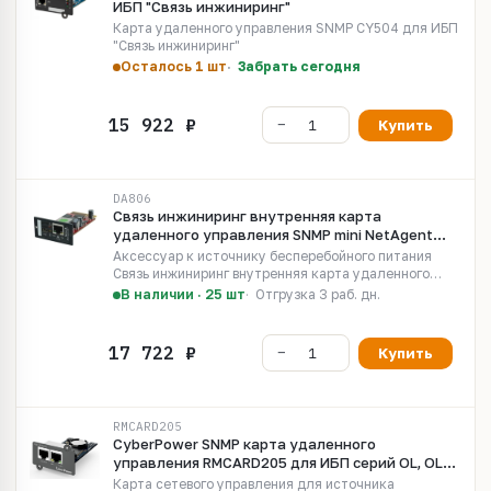
ИБП "Связь инжиниринг"
Карта удаленного управления SNMP CY504 для ИБП
"Связь инжиниринг"
Осталось 1 шт
Забрать сегодня
Купить
DA806
Связь инжиниринг внутренняя карта
удаленного управления SNMP mini NetAgent
DA806 для ИБП
Аксессуар к источнику бесперебойного питания
Связь инжиниринг внутренняя карта удаленного
управления SNMP mini NetAgent DA806 для ИБП
В наличии · 25 шт
Отгрузка 3 раб. дн.
Купить
RMCARD205
CyberPower SNMP карта удаленного
управления RMCARD205 для ИБП серий OL, OLS,
PR, OR
Карта сетевого управления для источника