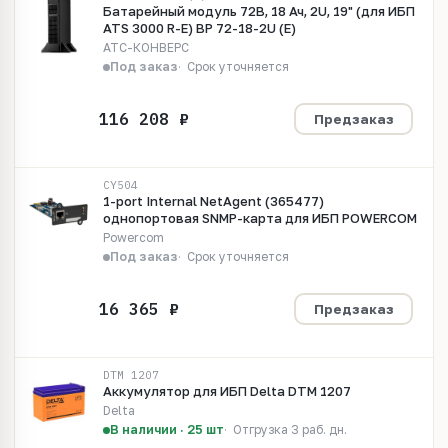
Батарейный модуль 72В, 18 Ач, 2U, 19" (для ИБП
ATS 3000 R-E) BP 72-18-2U (E)
АТС-КОНВЕРС
Под заказ
Срок уточняется
Предзаказ
CY504
1-port Internal NetAgent (365477)
однопортовая SNMP-карта для ИБП POWERCOM
Powercom
Под заказ
Срок уточняется
Предзаказ
DTM 1207
Аккумулятор для ИБП Delta DTM 1207
Delta
В наличии · 25 шт
Отгрузка 3 раб. дн.