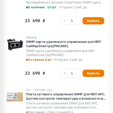
бесперебойного питания CyberPower SNMP карта
удаленного управления RMCARD205 для ИБП серий
В наличии · 10 шт
Отгрузка 3 раб. дн.
OL, OLS, PR, OR
Купить
ПМКАРД
SNMP карта удаленного управления для ИБП
СайберЭлектро(PMCARD)
SNMP карта удаленного управления для ИБП
СайберЭлектро(PMCARD)
Осталось 3 шт
Отгрузка 3 раб. дн.
Купить
ПСУ СПУТНИК А21
Плата сетевого управления SNMP для ИБП APC.
Датчик контроля температуры и влажности в
комплекте.(аналог AP9640, AP9641)
Плата сетевого управления SNMP для ИБП APC.
(совместима с линейками ИБП: SMT, SRT, SMX)
Датчик контроля температуры и влажности в
комплекте.(аналог AP9640, AP9641)(совместима с
Под заказ
Срок уточняется