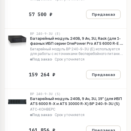
линейками ИБП: SMT, SRT, SMX)
Предзаказ
BP 240-9-3U (E)
Батарейный модуль 240В, 9 Ач, 3U, Rack (для 1-
фазных ИБП серии OnePower Pro ATS 6000 R-E и
ATS 10000 R-E) BP 240-9-3U (E)
Батарейный модуль BP 240-9-3U (E) используется
для работы с источниками бесперебойного питания
ATS 6000 R-E, ATS 10000 R-E серии OnePower Pro, а
Под заказ
Срок уточняется
так же с другими агрегатами и источниками
бесперебойного...
Предзаказ
BP 240-9-3U (S)
Батарейный модуль 240В, 9 Ач, 3U, 19" (для ИБП
ATS 6000 R-X и ATS 10000 R-X) BP 240-9-3U (S)
АТС-КОНВЕРС
Под заказ
Срок уточняется
Предзаказ