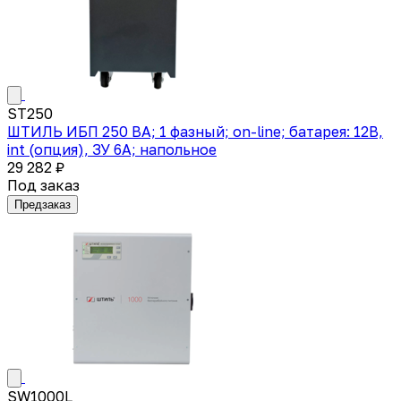
ST250
ШТИЛЬ ИБП 250 ВА; 1 фазный; on-line; батарея: 12В,
int (опция), ЗУ 6А; напольное
29 282 ₽
Под заказ
Предзаказ
SW1000L