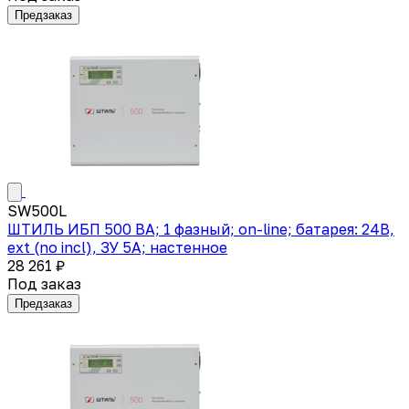
Предзаказ
SW500L
ШТИЛЬ ИБП 500 ВА; 1 фазный; on-line; батарея: 24В,
ext (no incl), ЗУ 5А; настенное
28 261 ₽
Под заказ
Предзаказ