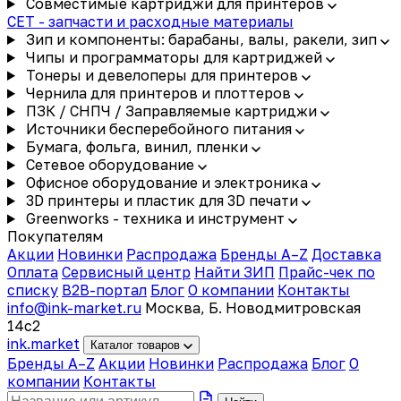
Совместимые картриджи для принтеров
CET - запчасти и расходные материалы
Зип и компоненты: барабаны, валы, ракели, зип
Чипы и программаторы для картриджей
Тонеры и девелоперы для принтеров
Чернила для принтеров и плоттеров
ПЗК / СНПЧ / Заправляемые картриджи
Источники бесперебойного питания
Бумага, фольга, винил, пленки
Сетевое оборудование
Офисное оборудование и электроника
3D принтеры и пластик для 3D печати
Greenworks - техника и инструмент
Покупателям
Акции
Новинки
Распродажа
Бренды A–Z
Доставка
Оплата
Сервисный центр
Найти ЗИП
Прайс-чек по
списку
B2B-портал
Блог
О компании
Контакты
info@ink-market.ru
Москва, Б. Новодмитровская
14с2
ink
.
market
Каталог товаров
Бренды A–Z
Акции
Новинки
Распродажа
Блог
О
компании
Контакты