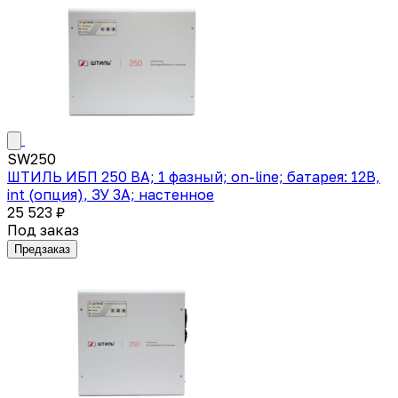
SW250
ШТИЛЬ ИБП 250 ВА; 1 фазный; on-line; батарея: 12В,
int (опция), ЗУ 3А; настенное
25 523 ₽
Под заказ
Предзаказ