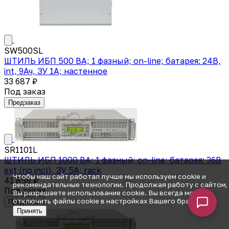
SW500SL
ШТИЛЬ ИБП 500 ВА; 1 фазный; on-line; батарея: 24В,
int, 9Ач, ЗУ 1А; настенное
33 687 ₽
Под заказ
Предзаказ
SR1101L
ШТИЛЬ ИБП 1000 ВА; 1 фазный; on-line; батарея: 36В
ext (no incl), ЗУ 5А; rack
Чтобы наш сайт работал лучше мы используем cookie и
41 858 ₽
рекомендательные технологии. Продолжая работу с сайтом,
Под заказ
Вы разрешаете использование cookie. Вы всегда можете
отключить файлы cookie в настройках Вашего браузера.
Предзаказ
Принять