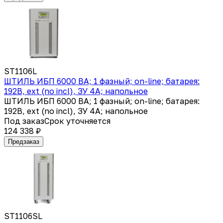
ST1106L
ШТИЛЬ ИБП 6000 ВА; 1 фазный; on-line; батарея:
192В, ext (no incl), ЗУ 4А; напольное
ШТИЛЬ ИБП 6000 ВА; 1 фазный; on-line; батарея:
192В, ext (no incl), ЗУ 4А; напольное
Под заказ
Срок уточняется
124 338 ₽
Предзаказ
ST1106SL