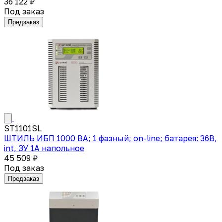
36 122 ₽
Под заказ
Предзаказ
ST1101SL
ШТИЛЬ ИБП 1000 ВА; 1 фазный; on-line; батарея: 36В,
int, ЗУ 1А напольное
45 509 ₽
Под заказ
Предзаказ