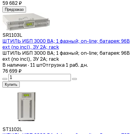
59 682 ₽
Предзаказ
SR1103L
ШТИЛЬ ИБП 3000 ВА; 1 фазный; on-line; батарея: 96В
ext (no incl), ЗУ 2А; rack
ШТИЛЬ ИБП 3000 ВА; 1 фазный; on-line; батарея: 96В
ext (no incl), ЗУ 2А; rack
В наличии · 11 шт
Отгрузка 1 раб. дн.
76 699 ₽
Купить
ST1102L