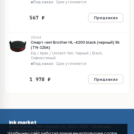
Под заказ
Срок уточняется
Предзаказ
28564
Смарт-чип Brother HL-4200 black (черный) 9k
(TN-12bk)
Elp / Apex / Unitech Чип, Черный / Black,
Совместимый
Под заказ
Срок уточняется
Предзаказ
ink
.
market
© ink.market / Инк-Маркет.ру, 2001–2026 ·
Политика
конфиденциальности
Чтобы наш сайт работал лучше мы используем cookie