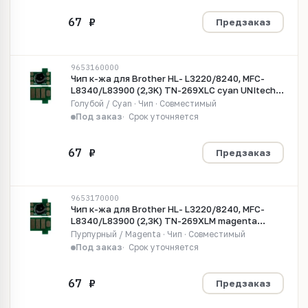
Предзаказ
9653160000
Чип к-жа для Brother HL- L3220/8240, MFC-
L8340/L83900 (2,3K) TN-269XLC cyan UNItech
(Zhono)
Голубой / Cyan · Чип · Совместимый
Под заказ
Срок уточняется
Предзаказ
9653170000
Чип к-жа для Brother HL- L3220/8240, MFC-
L8340/L83900 (2,3K) TN-269XLM magenta
UNItech (Zhono)
Пурпурный / Magenta · Чип · Совместимый
Под заказ
Срок уточняется
Предзаказ