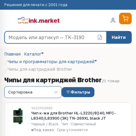
Решения для печати с 2001 года
ink
.
market
Найти
Главная
Каталог
Чипы и программаторы для картриджей
Чипы для картриджей Brother
Чипы для картриджей Brother
21 товар
Фильтры
9652910000
Чип к-жа для Brother HL-L3220/8240, MFC-
L8340/L83900 (3K) TN-269XL black JT
Черный / Black · Чип · Совместимый
Под заказ
Срок уточняется