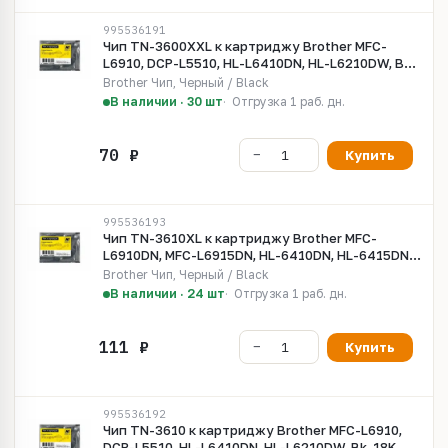
995536191
Чип TN-3600XXL к картриджу Brother MFC-
L6910, DCP-L5510, HL-L6410DN, HL-L6210DW, Bk,
9K
Brother Чип, Черный / Black
В наличии · 30 шт
Отгрузка 1 раб. дн.
Купить
995536193
Чип TN-3610XL к картриджу Brother MFC-
L6910DN, MFC-L6915DN, HL-6410DN, HL-6415DN,
Bk, 25K
Brother Чип, Черный / Black
В наличии · 24 шт
Отгрузка 1 раб. дн.
Купить
995536192
Чип TN-3610 к картриджу Brother MFC-L6910,
DCP-L5510, HL-L6410DN, HL-L6210DW, Bk, 18K