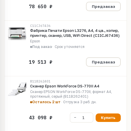
Предзаказ
C11CJ67436
Фабрика Печати Epson L3276, А4, 4 цв., копир,
принтер, сканер, USB, WiFi Direct (C11CJ67436)
Epson
Под заказ
Срок уточняется
Предзаказ
B11B262401
Сканер Epson WorkForce DS-770II А4
Сканер EPSON WorkForce DS-770II, формат А4,
протяжный, серый (B11B262401)
Осталось 2 шт
Отгрузка 3 раб. дн.
Купить