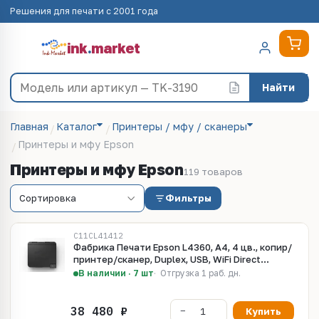
Решения для печати с 2001 года
ink
.
market
Найти
Главная
Каталог
Принтеры / мфу / сканеры
Принтеры и мфу Epson
Принтеры и мфу Epson
119 товаров
Фильтры
C11CL41412
Фабрика Печати Epson L4360, А4, 4 цв., копир/
принтер/сканер, Duplex, USB, WiFi Direct
(C11CL41412)
В наличии · 7 шт
Отгрузка 1 раб. дн.
Купить