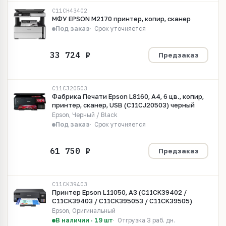
C11CH43402
МФУ EPSON M2170 принтер, копир, сканер
Под заказ
Срок уточняется
Предзаказ
C11CJ20503
Фабрика Печати Epson L8160, А4, 6 цв., копир,
принтер, сканер, USB (C11CJ20503) черный
Epson, Черный / Black
Под заказ
Срок уточняется
Предзаказ
C11CK39403
Принтер Epson L11050, A3 (C11CK39402 /
C11CK39403 / C11CK395053 / C11CK39505)
Epson, Оригинальный
В наличии · 19 шт
Отгрузка 3 раб. дн.