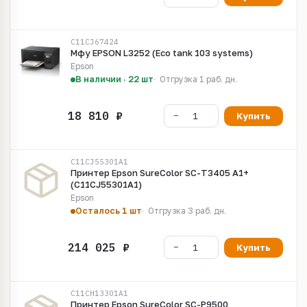
C11CJ67424
Мфу EPSON L3252 (Eco tank 103 systems)
Epson
В наличии · 22 шт
Отгрузка 1 раб. дн.
Купить
C11CJ55301A1
Принтер Epson SureColor SC-T3405 A1+
(C11CJ55301A1)
Epson
Осталось 1 шт
Отгрузка 3 раб. дн.
Купить
C11CH13301A1
Принтер Epson SureColor SC-P9500