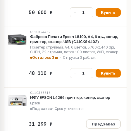
Купить
C11CK94402
Фабрика Печати Epson L8100, А4, 6 цв., копир,
принтер, сканер, USB (C11CK94402)
Принтер струйный, А4, 6 цветов, 5760x1440 dpi,
СНПЧ, 22 стр/мин, лоток 100 листов, WiFi, сканер
планшетный 1200x4800 dpi 1 стр. [C11CK37402],
Осталось 3 шт
Отгрузка 3 раб. дн.
старт.картриджи на 2.6K/5.4K
Купить
C11CJ63516
МФУ EPSON L4266 принтер, копир, сканер
Epson
Под заказ
Срок уточняется
Предзаказ