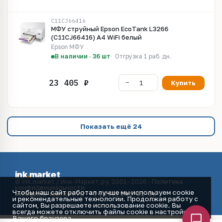
C11CJ66416
МФУ струйный Epson EcoTank L3266
(C11CJ66416) A4 WiFi белый
Epson МФУ
В наличии · 36 шт
Отгрузка 1 раб. дн.
Купить
Показать ещё 24
ink
.
market
© ink.market / Инк-Маркет.ру, 2001–2026 ·
Политика
конфиденциальности
Чтобы наш сайт работал лучше мы используем cookie
info@ink-market.ru
·
+7 (495) 565-31-09
и рекомендательные технологии. Продолжая работу с
сайтом, Вы разрешаете использование cookie. Вы
всегда можете отключить файлы cookie в настройках
Вашего браузера.