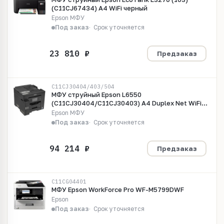
(C11CJ67434) A4 WiFi черный
Epson МФУ
Под заказ
Срок уточняется
Предзаказ
C11CJ30404/403/504
МФУ струйный Epson L6550
(C11CJ30404/C11CJ30403) A4 Duplex Net WiFi
черный
Epson МФУ
Под заказ
Срок уточняется
Предзаказ
C11CG04401
МФУ Epson WorkForce Pro WF-M5799DWF
Epson
Под заказ
Срок уточняется