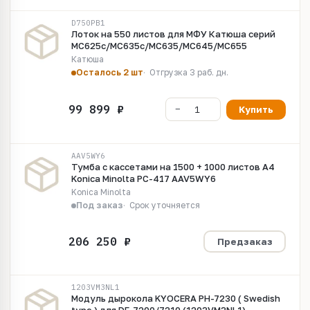
D750PB1
Лоток на 550 листов для МФУ Катюша серий
MC625c/MC635c/MC635/MC645/MC655
Катюша
Осталось 2 шт
Отгрузка 3 раб. дн.
Купить
AAV5WY6
Тумба с кассетами на 1500 + 1000 листов А4
Konica Minolta PC-417 AAV5WY6
Konica Minolta
Под заказ
Срок уточняется
Предзаказ
1203VM3NL1
Модуль дырокола KYOCERA PH-7230 ( Swedish