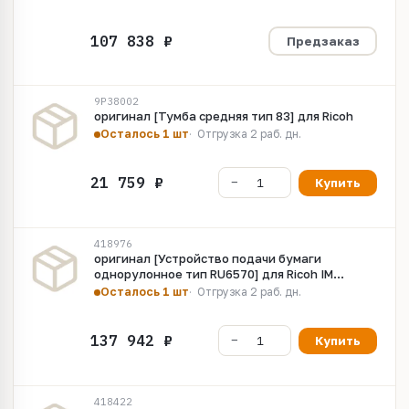
Предзаказ
9P38002
оригинал [Тумба средняя тип 83] для Ricoh
Осталось 1 шт
Отгрузка 2 раб. дн.
Купить
418976
оригинал [Устройство подачи бумаги
однорулонное тип RU6570] для Ricoh IM
СW2200
Осталось 1 шт
Отгрузка 2 раб. дн.
Купить
418422