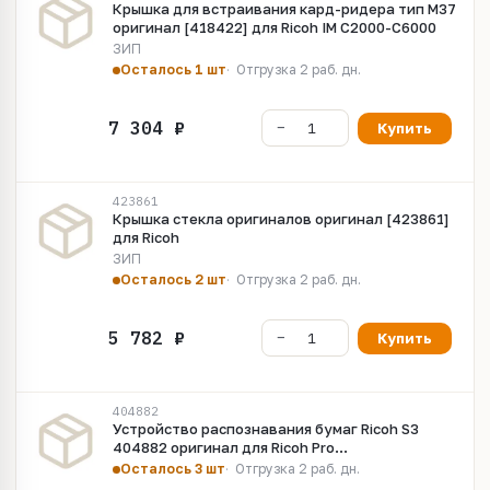
Крышка для встраивания кард-ридера тип M37
оригинал [418422] для Ricoh IM C2000-C6000
ЗИП
Осталось 1 шт
Отгрузка 2 раб. дн.
Купить
423861
Крышка стекла оригиналов оригинал [423861]
для Ricoh
ЗИП
Осталось 2 шт
Отгрузка 2 раб. дн.
Купить
404882
Устройство распознавания бумаг Ricoh S3
404882 оригинал для Ricoh Pro
C5200s/C5210s/Pro
Осталось 3 шт
Отгрузка 2 раб. дн.
8300S/8310S/8320S/8310/8320