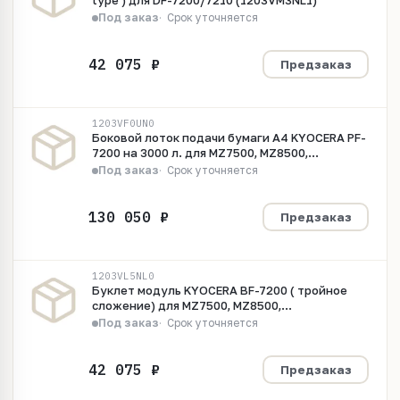
type ) для DF-7200/7210 (1203VM3NL1)
Под заказ
Срок уточняется
Предзаказ
1203VF0UN0
Боковой лоток подачи бумаги А4 KYOCERA PF-
7200 на 3000 л. для MZ7500, MZ8500,
MZ9500,MZ10500 (1203VF0UN0)
Под заказ
Срок уточняется
Предзаказ
1203VL5NL0
Буклет модуль KYOCERA BF-7200 ( тройное
сложение) для MZ7500, MZ8500,
MZ9500,MZ10500 1203VL5NL0
Под заказ
Срок уточняется
Предзаказ