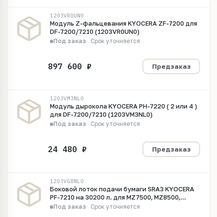
1203VR0UN0
Модуль Z-фальцевания KYOCERA ZF-7200 для
DF-7200/7210 (1203VR0UN0)
Под заказ
Срок уточняется
Предзаказ
1203VM3NL0
Модуль дырокола KYOCERA PH-7220 ( 2 или 4 )
для DF-7200/7210 (1203VM3NL0)
Под заказ
Срок уточняется
Предзаказ
1203VG8NL0
Боковой лоток подачи бумаги SRA3 KYOCERA
PF-7210 на 30200 л. для MZ7500, MZ8500,
MZ9500,MZ10500 (1203VG8NL0)
Под заказ
Срок уточняется