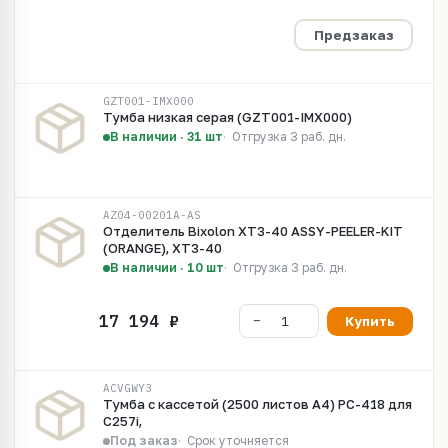
Предзаказ
GZT001-IMX000
Тумба низкая серая (GZT001-IMX000)
В наличии · 31 шт
Отгрузка 3 раб. дн.
AZ04-00201A-AS
Отделитель Bixolon XT3-40 ASSY-PEELER-KIT
(ORANGE), XT3-40
В наличии · 10 шт
Отгрузка 3 раб. дн.
Купить
ACVGWY3
Тумба с кассетой (2500 листов А4) PC-418 для
C257i,
Под заказ
Срок уточняется