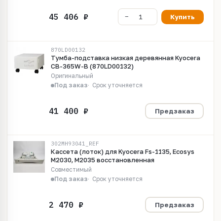
Купить
870LD00132
Тумба-подставка низкая деревянная Kyocera
CB-365W-B (870LD00132)
Оригинальный
Под заказ
Срок уточняется
Предзаказ
302MH93041_REF
Кассета (лоток) для Kyocera Fs-1135, Ecosys
M2030, M2035 восстановленная
Совместимый
Под заказ
Срок уточняется
Предзаказ