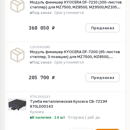
Модуль финишер KYOCERA DF-7210 (100-листов
степлер) для MZ7500, MZ8500, MZ9500,MZ10500
1203TX0UN0
Под заказ
Срок уточняется
Предзаказ
1203VK0UN0
Модуль финишер KYOCERA DF-7200 (65-листов
степлер, 3 позиции) для MZ7500, MZ8500,
MZ9500,MZ10500 1203VK0UN0
Под заказ
Срок уточняется
Предзаказ
870LD00143
Тумба металлическая Kyocera CB-7211M
870LD00143
Kyocera
В наличии · 14 шт
Отгрузка 1 раб. дн.