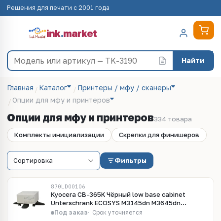
Решения для печати с 2001 года
ink
.
market
Найти
Главная
Каталог
Принтеры / мфу / сканеры
Опции для мфу и принтеров
Опции для мфу и принтеров
334 товара
Комплекты инициализации
Скрепки для финишеров
Фильтры
870LD00106
Kyocera CB-365K Чёрный low base cabinet
Unterschrank ECOSYS M3145dn M3645dn
M3660idn P3145dn
Под заказ
Срок уточняется