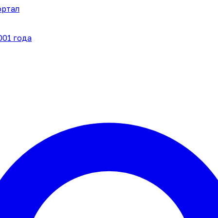
ортал
001 года