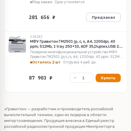
trays 500+500+100,DADF 100,Duplex,USB 2.0
Под заказ
Срок уточняется
/Ethernet 1000, WiFi , LCD 8'', картридж GC300006K
на 6000стр. )
Предзаказ
134282
МФУ Гравитон ГМ2501 (p, c, s, A4, 1200dpi, 40
ppm, 512Mb, 1 tray 250+10, ADF 35,Duplex,USB 2.0
/Ethernet 1000, WiFi, картридж GC400003K на
Лазерное многофункциональное устройство МФУ
3000стр. )
Гравитон ГМ2501 (p/c/s, A4, 1200dpi, 40 ppm, 512Mb,
1 tray 250+10, ADF 35,Duplex,USB 2.0 /Ethernet
Осталось 2 шт
Отгрузка 4 раб. дн.
1000, WiFi, картридж GC400003K на 3000стр. )
Купить
«Гравитон» — разработчик и производитель российской
вычислительной техники, один из лидеров в области
импортозамещения. Продукция внесена в Единый реестр
российской радиоэлектронной продукции Минпромторга