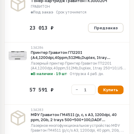
Тoнep-кapтpидж Гравитон ГК300020Ч
ГРАВИТОН
Под заказ
Срок уточняется
Предзаказ
134286
Принтер Гравитон ГП2201
(A4,1200dpi,40ppm,512Mb,Duplex, 1tray
250+10,USB 2.0/Ethernet 1000, WiFi,картридж
Лазерный принтер Принтер Гравитон ГП2201
GC400003K на 3000стр. )
(A4,1200dpi,40ppm,512Mb,Duplex, 1tray 250+10,USB
2.0/Ethernet 1000, WiFi,картридж GC400003K на
В наличии · 19 шт
Отгрузка 4 раб. дн.
3000стр. )
Купить
134283
МФУ Гравитон ГМ4511 (p, c, s A3, 1200dpi, 40
ppm, 2Gb, 2 trays 500+500+100,DADF
100,Duplex,USB 2.0 /Ethernet 1000, WiFi , LCD 8'',
Лазерное многофункциональное устройство МФУ
картридж GC300006K на 6000стр. )
Гравитон ГМ4511 (p/c/s A3, 1200dpi, 40 ppm, 2Gb, 2