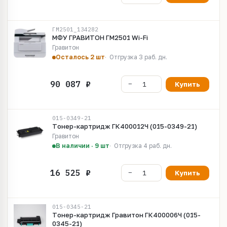
ГМ2501_134282
МФУ ГРАВИТОН ГМ2501 Wi-Fi
Гравитон
Осталось 2 шт
Отгрузка 3 раб. дн.
Купить
015-0349-21
Тoнep-кapтpидж ГК400012Ч (015-0349-21)
Гравитон
В наличии · 9 шт
Отгрузка 4 раб. дн.
Купить
015-0345-21
Тoнep-кapтpидж Гравитон ГК400006Ч (015-
0345-21)