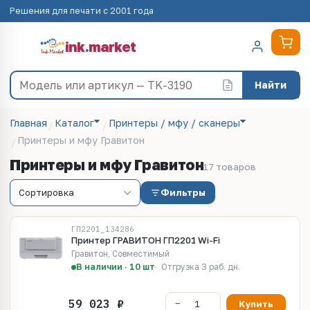
Решения для печати с 2001 года
ink
.
market
Найти
Главная
Каталог
Принтеры / мфу / сканеры
Принтеры и мфу Гравитон
Принтеры и мфу Гравитон
17 товаров
Фильтры
ГП2201_134286
Принтер ГРАВИТОН ГП2201 Wi-Fi
Гравитон, Совместимый
В наличии · 10 шт
Отгрузка 3 раб. дн.
Купить