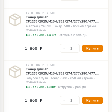
TN-HP-HGH01-Y-500
Тонер для HP
CP1215/2025/M154/252/274/277/280/477,
HGH01, химический, Yellow, 500гр, Grafit
Желтый / Yellow · Тонер · 500 - 650 мл / грамм ·
Совместимый
В наличии · 14 шт
Отгрузка 2 раб. дн.
Купить
TN-HP-HGH01-C-500
Тонер для HP
CP1215/2025/M154/252/274/277/280/477,
HGH01, химический, Cyan, 500гр, Grafit
Голубой / Cyan · Тонер · 500 - 650 мл / грамм ·
Совместимый
В наличии · 13 шт
Отгрузка 2 раб. дн.
Купить