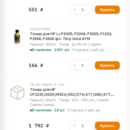
Купить
2601170000
Тонер для HP LJ P1005, P1006, P1505, P1102,
P1566, P1606 фл. 70гр Gold ATM
Черный / Black · Тонер · до 95 мл / грамм
В наличии · 100+ шт
Отгрузка 1 раб. дн.
Купить
TN-HP-HGH01-K-500
Тонер для HP
CP1215/2025/M154/252/274/277/280/477,
HGH01, химический, Black, 500гр, Grafit
Черный / Black · Тонер · 500 - 650 мл / грамм ·
Совместимый
В наличии · 18 шт
Отгрузка 2 раб. дн.
Купить