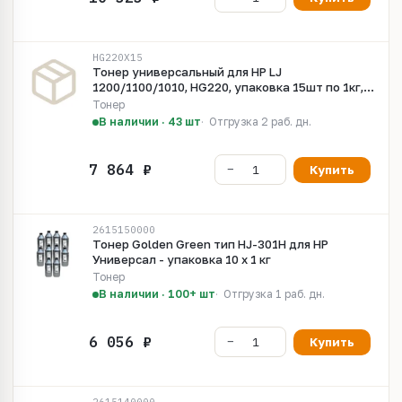
HG220X15
Тонер универсальный для HP LJ
1200/1100/1010, HG220, упаковка 15шт по 1кг,
Handan,
Тонер
В наличии · 43 шт
Отгрузка 2 раб. дн.
Купить
2615150000
Тонер Golden Green тип HJ-301H для HP
Универсал - упаковка 10 х 1 кг
Тонер
В наличии · 100+ шт
Отгрузка 1 раб. дн.
Купить