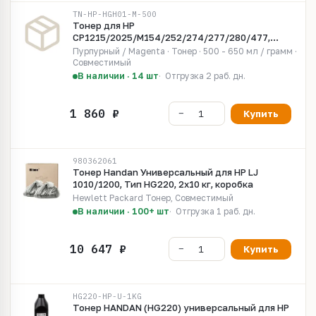
TN-HP-HGH01-M-500
Тонер для HP
CP1215/2025/M154/252/274/277/280/477,
HGH01, химический, Magenta, 500гр, Grafit
Пурпурный / Magenta · Тонер · 500 - 650 мл / грамм ·
Совместимый
В наличии · 14 шт
Отгрузка 2 раб. дн.
Купить
980362061
Тонер Handan Универсальный для HP LJ
1010/1200, Тип HG220, 2x10 кг, коробка
Hewlett Packard Тонер, Совместимый
В наличии · 100+ шт
Отгрузка 1 раб. дн.
Купить
HG220-HP-U-1KG
Тонер HANDAN (HG220) универсальный для HP