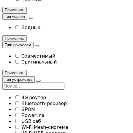
Применить
Тип чернил
Водные
Применить
Тип: ориг/совм
Совместимый
Оригинальный
Применить
Тип устройства
4G роутер
Bluetooth-ресивер
GPON
Powerline
USB хаб
Wi-Fi Mesh-система
Wi-Fi USB-адаптер