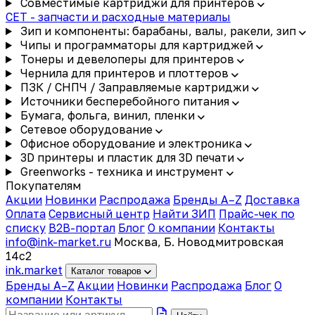
Совместимые картриджи для принтеров
CET - запчасти и расходные материалы
Зип и компоненты: барабаны, валы, ракели, зип
Чипы и программаторы для картриджей
Тонеры и девелоперы для принтеров
Чернила для принтеров и плоттеров
ПЗК / СНПЧ / Заправляемые картриджи
Источники бесперебойного питания
Бумага, фольга, винил, пленки
Сетевое оборудование
Офисное оборудование и электроника
3D принтеры и пластик для 3D печати
Greenworks - техника и инструмент
Покупателям
Акции
Новинки
Распродажа
Бренды A–Z
Доставка
Оплата
Сервисный центр
Найти ЗИП
Прайс-чек по
списку
B2B-портал
Блог
О компании
Контакты
info@ink-market.ru
Москва, Б. Новодмитровская
14с2
ink
.
market
Каталог товаров
Бренды A–Z
Акции
Новинки
Распродажа
Блог
О
компании
Контакты