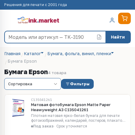
Решения для печати с 2001 года
ink
.
market
Найти
Главная
Каталог
Бумага, фольга, винил, пленки
Бумага Epson
Бумага Epson
4 товара
Фильтры
C13S041261
Матовая фотобумага Epson Matte Paper
Heawyweight A3 C13S041261
Плотная матовая ярко-белая бумага для печати
фотоизображений, календарей, постеров, плакатов,
оформительских работ. Для производства
Под заказ
Срок уточняется
отпечатков повышенной светостойкости до 20 лет