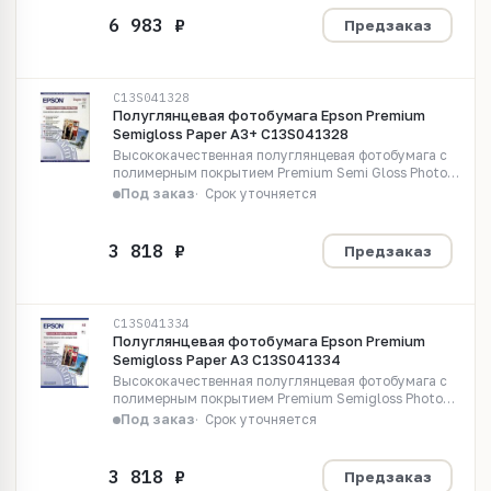
Предзаказ
C13S041328
Полуглянцевая фотобумага Epson Premium
Semigloss Paper A3+ C13S041328
Высококачественная полуглянцевая фотобумага с
полимерным покрытием Premium Semi Gloss Photo
Paper A3+,20 листов, 251 г/м2
Под заказ
Срок уточняется
Предзаказ
C13S041334
Полуглянцевая фотобумага Epson Premium
Semigloss Paper A3 C13S041334
Высококачественная полуглянцевая фотобумага с
полимерным покрытием Premium Semigloss Photo
Paper A3,20 листов, 251 г/м2 C13S041334
Под заказ
Срок уточняется
Предзаказ