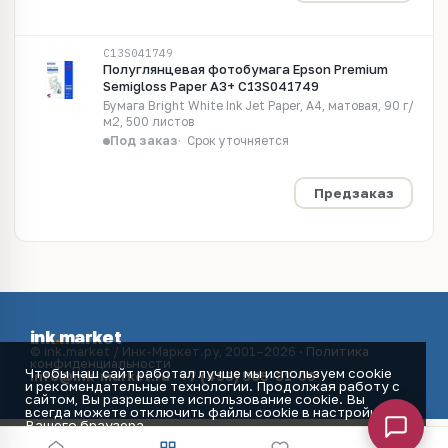
C13S041749
Полуглянцевая фотобумага Epson Premium
Semigloss Paper A3+ C13S041749
Бумага Bright White Ink Jet Paper, А4, матовая, 90 г/
м2, 500 листов
Под заказ
Срок уточняется
Предзаказ
ink
.
market
© ink.market / Инк-Маркет.ру, 2001–2026 ·
Политика
конфиденциальности
Чтобы наш сайт работал лучше мы используем cookie
info@ink-market.ru
·
+7 (495) 565-31-09
и рекомендательные технологии. Продолжая работу с
сайтом, Вы разрешаете использование cookie. Вы
всегда можете отключить файлы cookie в настройках
Вашего браузера.
Принять