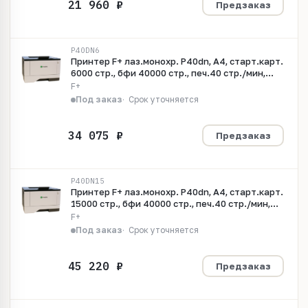
Предзаказ
P40DN6
Принтер F+ лаз.монохр. P40dn, A4, старт.карт.
6000 стр., бфи 40000 стр., печ.40 стр./мин,
дуплекс, 600x600 dpi, 2400x600 dpi, перв.стр.
F+
5,9 с, 2-строч. моно жк-дисплей, вх.емк. 350 л,
Под заказ
Срок уточняется
вых.емк. 150 л., Gigabit Ethernet, рек. 800-8000
стр/мес., 1ГГц, 2
Предзаказ
P40DN15
Принтер F+ лаз.монохр. P40dn, A4, старт.карт.
15000 стр., бфи 40000 стр., печ.40 стр./мин,
дуплекс, 600x600 dpi, 2400x600 dpi, перв.стр.
F+
5,9 с, 2-строч. моно жк-дисплей, вх.емк. 350 л,
Под заказ
Срок уточняется
вых.емк. 150 л., Gigabit Ethernet, рек. 800-8000
стр/мес., 1ГГц,
Предзаказ