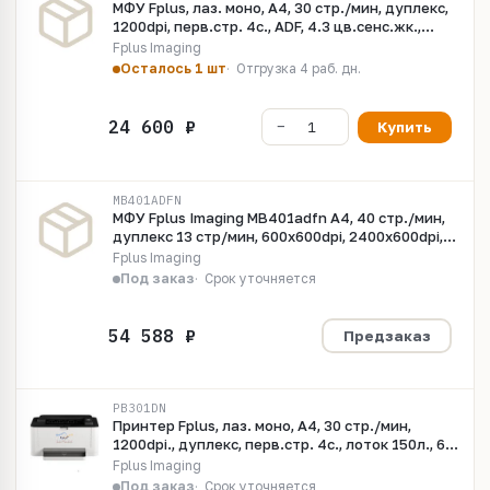
МФУ Fplus, лаз. моно, A4, 30 стр./мин, дуплекс,
1200dpi, перв.стр. 4с., ADF, 4.3 цв.сенс.жк.,
лоток 150л, 60-200 гр., USB, Ethernet, Wi-Fi,
Fplus Imaging
макс. 65000 стр/мес, 667МГц, 512Мб, стартовый
Осталось 1 шт
Отгрузка 4 раб. дн.
картридж 3000 копий.
Купить
MB401ADFN
МФУ Fplus Imaging MB401adfn A4, 40 стр./мин,
дуплекс 13 стр/мин, 600x600dpi, 2400x600dpi,
DADF однопрох. 50л., CIS, 600x600ppi, скан.моно
Fplus Imaging
92 стор/мин, цв. 40 стор/мин, 2.8 цв.сенс.жк.,
Под заказ
Срок уточняется
Gigabit Ethernet, 1ГГц, 512Мб, стартовый
картридж 3000 копий
Предзаказ
PB301DN
Принтер Fplus, лаз. моно, A4, 30 стр./мин,
1200dpi., дуплекс, перв.стр. 4с., лоток 150л., 60-
200 гр., USB, Ethernet, макс. 65000 стр/мес,
Fplus Imaging
667МГц, 512Мб, стартовый картридж 3000
Под заказ
Срок уточняется