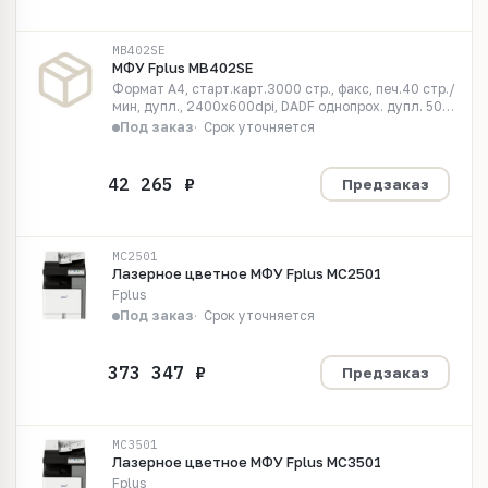
MB402SE
МФУ Fplus MB402SE
Формат A4, старт.карт.3000 стр., факс, печ.40 стр./
мин, дупл., 2400x600dpi, DADF однопрох. дупл. 50
л., CIS скан. 600x600ppi, скан.моно 92 стор/мин, цв.
Под заказ
Срок уточняется
40 стор/мин, 2,8 цв.сенс.жк.дисп., вх.емк.350л,
вых.емк.150л., Ethernet, Wi-Fi, USB2.0...
Предзаказ
MC2501
Лазерное цветное МФУ Fplus MC2501
Fplus
Под заказ
Срок уточняется
Предзаказ
MC3501
Лазерное цветное МФУ Fplus MC3501
Fplus