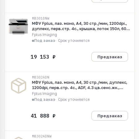
MB301DNW
МФУ Fplus, лаз. моно, A4, 30 стр./мин, 1200dpi.,
дуплекс, перв.стр. 4с., крышка, лоток 150л, 60-
200 гр., USB, Ethernet,Wi-Fi, макс. 65000 стр/мес,
Fplus Imaging
667МГц, 512Мб, стартовый картридж 3000
Под заказ
Срок уточняется
копий.
Предзаказ
MB302ADN
МФУ Fplus, лаз. моно, A4, 30 стр./мин, дуплекс,
1200dpi, перв.стр. 4с., ADF, 4.3 цв.сенс.жк.,
лоток 150л, 60-200 гр., USB, Ethernet, макс.
Fplus Imaging
65000 стр/мес, 667МГц, 512Мб, стартовый
Под заказ
Срок уточняется
картридж 3000 копий.
Предзаказ
MB302ADNW