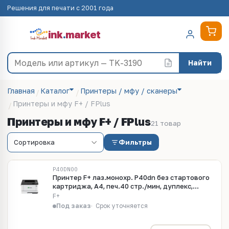
Решения для печати с 2001 года
ink
.
market
Найти
Главная
Каталог
Принтеры / мфу / сканеры
Принтеры и мфу F+ / FPlus
Принтеры и мфу F+ / FPlus
21 товар
Фильтры
P40DN00
Принтер F+ лаз.монохр. P40dn без стартового
картриджа, A4, печ.40 стр./мин, дуплекс,
600x600 dpi, 2400x600 dpi, перв.стр. 5,9 с, 2-
F+
строч. моно жк-дисплей, вх.емк. 350 л, вых.емк.
Под заказ
Срок уточняется
150 л., Gigabit Ethernet, рек. 800-8000 стр/мес.,
1ГГц, 256Мб