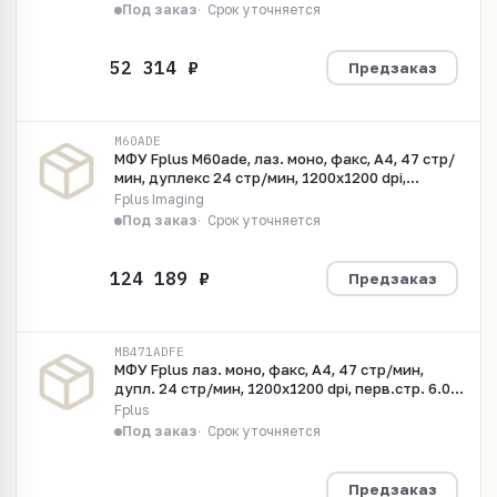
92 стор/мин, цв. 40 стор/мин, 2.8 цв.сенс.жк.,
Под заказ
Срок уточняется
Gigabit Ethernet, 1ГГц, 512Мб, стартовый
картридж 3000 копий
Предзаказ
M60ADE
МФУ Fplus M60ade, лаз. моно, факс, A4, 47 стр/
мин, дуплекс 24 стр/мин, 1200x1200 dpi,
перв.стр. 6.0с, DADF однопрох. 100л., CIS,
Fplus Imaging
600x600ppi, скан. 49/30 одност., 7цв.сенс.жк.,
Под заказ
Срок уточняется
Gigabit Ethernet, 1,2ГГц, 2Гб, стартовый
картридж 6000 копий
Предзаказ
MB471ADFE
МФУ Fplus лаз. моно, факс, A4, 47 стр/мин,
дупл. 24 стр/мин, 1200x1200 dpi, перв.стр. 6.0с,
DADF однопр. 100л., CIS, 600x600ppi, скан. 49/30
Fplus
одност., 7"цв.сенс.жк., вх.650л, макс.вх.2300л.,
Под заказ
Срок уточняется
вых.250л., Gigabit Ethernet, рек, макс 2000-
20000, 175000стр
Предзаказ