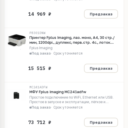
копий.
Предзаказ
PB301DNW
Принтер Fplus Imaging, лаз. моно, A4, 30 стр./
мин, 1200dpi., дуплекс, перв.стр. 4с., лоток
150л., 60-200 гр., USB, Ethernet, Wi-Fi, макс.
Fplus Imaging
65000 стр/мес, 667МГц, 512Мб, стартовый
Под заказ
Срок уточняется
картридж 3000 копий.
Предзаказ
MC241ADFW
МФУ Fplus Imaging MC241adfw
Простое подключение по WiFi, Ethernet или USB.
Простое в запуске и эксплуатации, лёгкое и
компактное цветное многофункциональное
Под заказ
Срок уточняется
устройство Fplus MC241ADFW.
Предзаказ