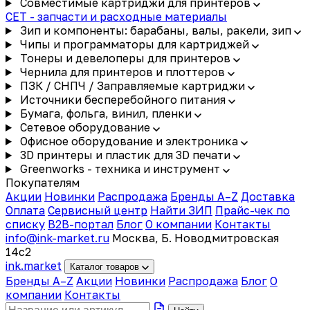
Совместимые картриджи для принтеров
CET - запчасти и расходные материалы
Зип и компоненты: барабаны, валы, ракели, зип
Чипы и программаторы для картриджей
Тонеры и девелоперы для принтеров
Чернила для принтеров и плоттеров
ПЗК / СНПЧ / Заправляемые картриджи
Источники бесперебойного питания
Бумага, фольга, винил, пленки
Сетевое оборудование
Офисное оборудование и электроника
3D принтеры и пластик для 3D печати
Greenworks - техника и инструмент
Покупателям
Акции
Новинки
Распродажа
Бренды A–Z
Доставка
Оплата
Сервисный центр
Найти ЗИП
Прайс-чек по
списку
B2B-портал
Блог
О компании
Контакты
info@ink-market.ru
Москва, Б. Новодмитровская
14с2
ink
.
market
Каталог товаров
Бренды A–Z
Акции
Новинки
Распродажа
Блог
О
компании
Контакты