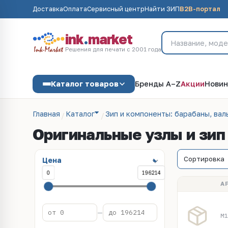
Доставка
Оплата
Сервисный центр
Найти ЗИП
B2B-портал
ink
.
market
Решения для печати с 2001 года
Каталог товаров
Бренды A–Z
Акции
Новин
Главная
Каталог
Зип и компоненты: барабаны, валы
Оригинальные узлы и зип
Цена
0
196214
А
—
M1