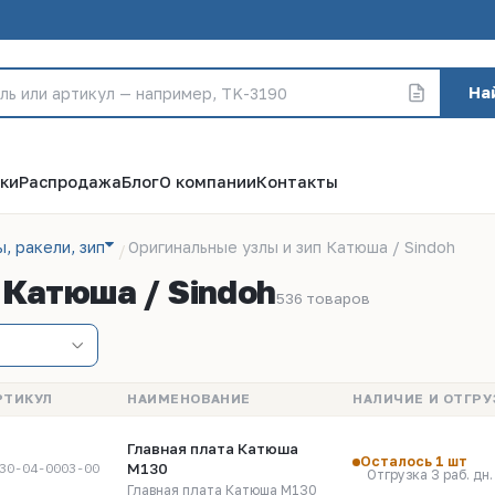
На
ки
Распродажа
Блог
О компании
Контакты
, ракели, зип
Оригинальные узлы и зип Катюша / Sindoh
 Катюша / Sindoh
536 товаров
РТИКУЛ
НАИМЕНОВАНИЕ
НАЛИЧИЕ И ОТГРУ
Главная плата Катюша
Осталось 1 шт
М130
30-04-0003-00
Отгрузка 3 раб. дн.
Главная плата Катюша М130