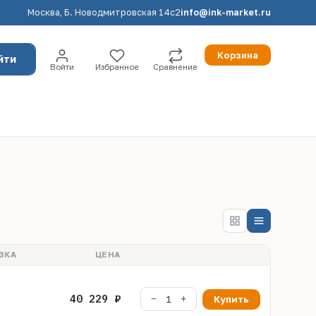
Москва, Б. Новодмитровская 14с2
info@ink-market.ru
Корзина
йти
Войти
Избранное
Сравнение
ЗКА
ЦЕНА
40 229 ₽
Купить