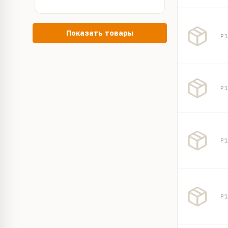
Показать товары
P1
P1
P1
P1