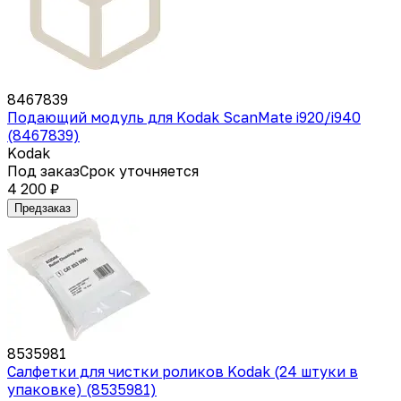
8467839
Подающий модуль для Kodak ScanMate i920/i940
(8467839)
Kodak
Под заказ
Срок уточняется
4 200 ₽
Предзаказ
8535981
Салфетки для чистки роликов Kodak (24 штуки в
упаковке) (8535981)