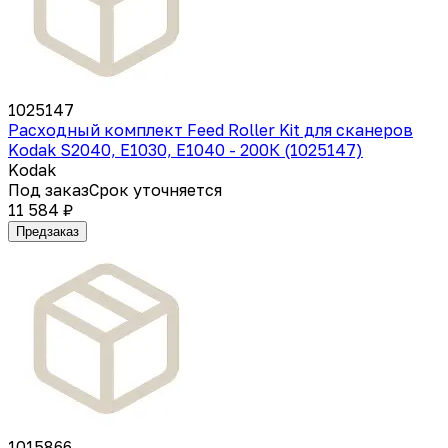
1025147
Расходный комплект Feed Roller Kit для сканеров
Kodak S2040, E1030, E1040 - 200К (1025147)
Kodak
Под заказ
Срок уточняется
11 584 ₽
Предзаказ
1015866