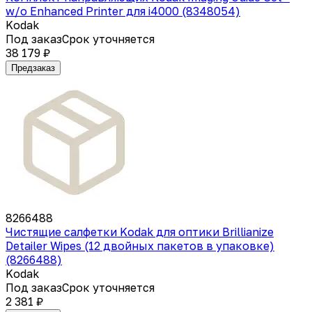
w/o Enhanced Printer для i4000 (8348054)
Kodak
Под заказ
Срок уточняется
38 179 ₽
Предзаказ
8266488
Чистящие салфетки Kodak для оптики Brillianize
Detailer Wipes (12 двойных пакетов в упаковке)
(8266488)
Kodak
Под заказ
Срок уточняется
2 381 ₽