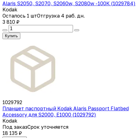
Alaris S2050, S2070, S2060w, S2080w -100К (1029784)
Kodak
Осталось 1 шт
Отгрузка 4 раб. дн.
3 810 ₽
Купить
1029792
Планшет паспортный Kodak Alaris Passport Flatbed
Accessory для S2000, E1000 (1029792)
Kodak
Под заказ
Срок уточняется
18 135 ₽