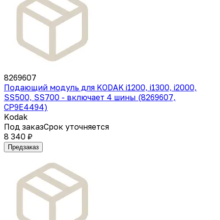
8269607
Подающий модуль для KODAK i1200, i1300, i2000,
SS500, SS700 - включает 4 шины (8269607,
СP9E4494)
Kodak
Под заказ
Срок уточняется
8 340 ₽
Предзаказ