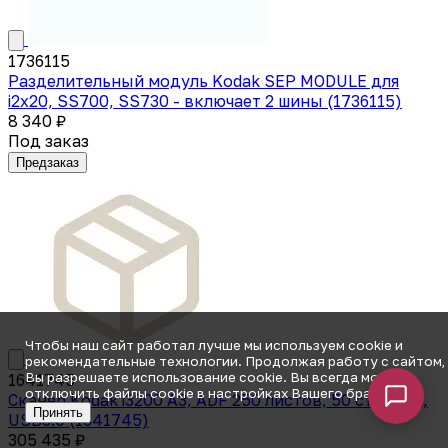
1736115
Разделительный модуль Kodak SEP MODULE для
i2x20, SS700, SS730 - включает 2 шины (1736115)
8 340 ₽
Под заказ
Предзаказ
Чтобы наш сайт работал лучше мы используем cookie и
рекомендательные технологии. Продолжая работу с сайтом,
Вы разрешаете использование cookie. Вы всегда можете
1641745
отключить файлы cookie в настройках Вашего браузера.
Сканер Kodak i3200 А3, ADF 250 листов, 50 стр/мин,
Принять
USB3.0 (1641745)
305 435 ₽