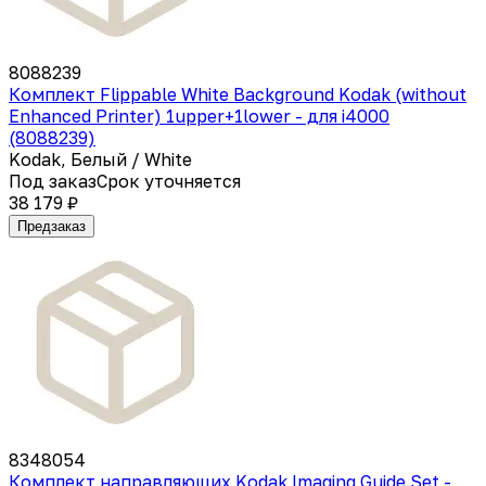
8088239
Комплект Flippable White Background Kodak (without
Enhanced Printer) 1upper+1lower - для i4000
(8088239)
Kodak, Белый / White
Под заказ
Срок уточняется
38 179 ₽
Предзаказ
8348054
Комплект направляющих Kodak Imaging Guide Set -