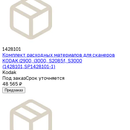
1428101
Комплект расходных материалов для сканеров
KODAK i2900, i3000, S2085f, S3000
(1428101,SP1428101-1)
Kodak
Под заказ
Срок уточняется
48 565 ₽
Предзаказ