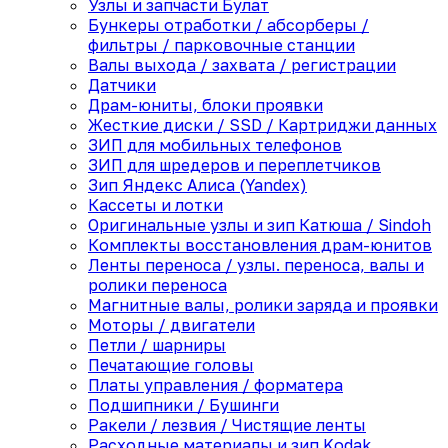
Узлы и запчасти Булат
Бункеры отработки / абсорберы /
фильтры / парковочные станции
Валы выхода / захвата / регистрации
Датчики
Драм-юниты, блоки проявки
Жесткие диски / SSD / Картриджи данных
ЗИП для мобильных телефонов
ЗИП для шредеров и переплетчиков
Зип Яндекс Алиса (Yandex)
Кассеты и лотки
Оригинальные узлы и зип Катюша / Sindoh
Комплекты восстановления драм-юнитов
Ленты переноса / узлы. переноса, валы и
ролики переноса
Магнитные валы, ролики заряда и проявки
Моторы / двигатели
Петли / шарниры
Печатающие головы
Платы управления / форматера
Подшипники / Бушинги
Ракели / лезвия / Чистящие ленты
Расходные материалы и зип Kodak