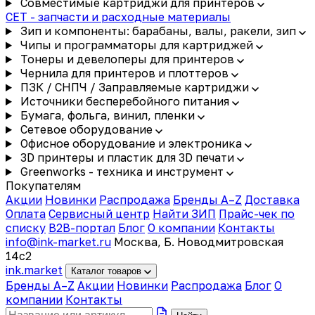
Совместимые картриджи для принтеров
CET - запчасти и расходные материалы
Зип и компоненты: барабаны, валы, ракели, зип
Чипы и программаторы для картриджей
Тонеры и девелоперы для принтеров
Чернила для принтеров и плоттеров
ПЗК / СНПЧ / Заправляемые картриджи
Источники бесперебойного питания
Бумага, фольга, винил, пленки
Сетевое оборудование
Офисное оборудование и электроника
3D принтеры и пластик для 3D печати
Greenworks - техника и инструмент
Покупателям
Акции
Новинки
Распродажа
Бренды A–Z
Доставка
Оплата
Сервисный центр
Найти ЗИП
Прайс-чек по
списку
B2B-портал
Блог
О компании
Контакты
info@ink-market.ru
Москва, Б. Новодмитровская
14с2
ink
.
market
Каталог товаров
Бренды A–Z
Акции
Новинки
Распродажа
Блог
О
компании
Контакты