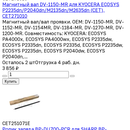
Магнитный вал DV-1150-MR для KYOCERA ECOSYS
P2235dn/P2040dn/M2135dn/M2635dn (CET),
CET271010
Магнитный вал/вал проявки. OEM: DV-1150-MR, DV-
1152-MR, DV-1154MR, DV-1184-MR, DV-1270-MR, DV-
1200-MR. Совместимость: KYOCERA: ECOSYS
PA4000x, ECOSYS PA4000wx, ECOSYS P2335dw,
ECOSYS P2335dn, ECOSYS P2335d, ECOSYS P2235dw,
ECOSYS P2235dn, ECOSYS P2040dw, ECOSYS
P2040dn,...
Осталось 2 шт
Отгрузка 4 раб. дн.
3 856 ₽
Купить
CET251071E
Ролик заряда BP-DU700-PCR для SHARP BP-