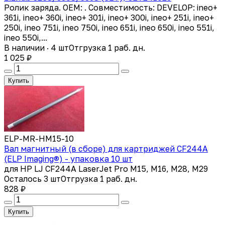
Ролик заряда. OEM: . Совместимость: DEVELOP: ineo+
361i, ineo+ 360i, ineo+ 301i, ineo+ 300i, ineo+ 251i, ineo+
250i, ineo 751i, ineo 750i, ineo 651i, ineo 650i, ineo 551i,
ineo 550i,...
В наличии · 4 шт
Отгрузка 1 раб. дн.
1 025 ₽
Купить
ELP-MR-HM15-10
Вал магнитный (в сборе) для картриджей CF244A
(ELP Imaging®) - упаковка 10 шт
для HP LJ CF244A LaserJet Pro M15, M16, M28, M29
Осталось 3 шт
Отгрузка 1 раб. дн.
828 ₽
Купить