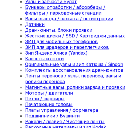
Узлы и запчасти Булат
Бункеры отработки / абсорберы /
фильтры / парковочные станции
Валы выхода / захвата / регистрации
Датчики
Драм-юниты, блоки проявки
Жесткие диски / SSD / Картриджи данных
ЗИП для мобильных телефонов
ЗИП для шредеров и переплетчиков
Зип Яндекс Алиса (Yandex)
Кассеты и лотки
Оригинальные узлы и зип Катюша / Sindoh
Комплекты восстановления драм-юнитов
Ленты переноса / узлы. переноса, валы и
ролики переноса
Магнитные валы, ролики заряда и проявки
Моторы / двигатели
Петли / шарниры
Печатающие головы
Платы управления / форматера
Подшипники / Бушинги
Ракели / лезвия / Чистящие ленты
Расходные материалы и зип Kodak