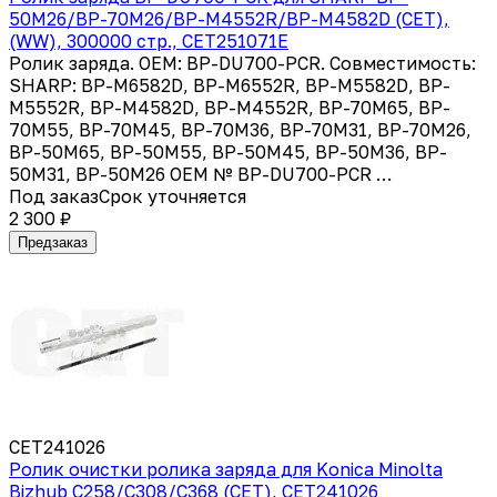
50M26/BP-70M26/BP-M4552R/BP-M4582D (CET),
(WW), 300000 стр., CET251071E
Ролик заряда. OEM: BP-DU700-PCR. Совместимость:
SHARP: BP-M6582D, BP-M6552R, BP-M5582D, BP-
M5552R, BP-M4582D, BP-M4552R, BP-70M65, BP-
70M55, BP-70M45, BP-70M36, BP-70M31, BP-70M26,
BP-50M65, BP-50M55, BP-50M45, BP-50M36, BP-
50M31, BP-50M26 OEM № BP-DU700-PCR …
Под заказ
Срок уточняется
2 300 ₽
Предзаказ
CET241026
Ролик очистки ролика заряда для Konica Minolta
Bizhub C258/C308/C368 (CET), CET241026