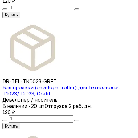
120 ₽
Купить
DR-TEL-TK0023-GRFT
Вал проявки (developer roller) для Техноэволаб
Т1023/Т2023, Grafit
Девелопер / носитель
В наличии · 20 шт
Отгрузка 2 раб. дн.
120 ₽
Купить