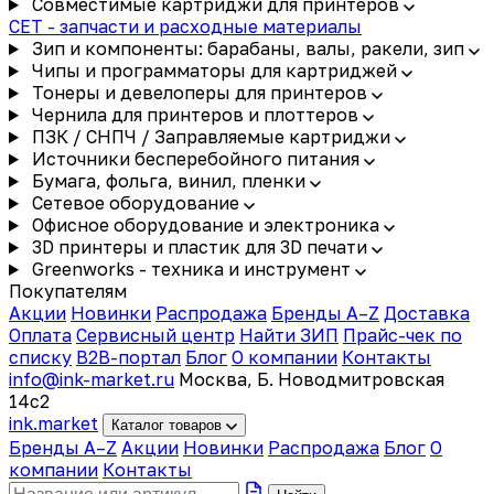
Совместимые картриджи для принтеров
CET - запчасти и расходные материалы
Зип и компоненты: барабаны, валы, ракели, зип
Чипы и программаторы для картриджей
Тонеры и девелоперы для принтеров
Чернила для принтеров и плоттеров
ПЗК / СНПЧ / Заправляемые картриджи
Источники бесперебойного питания
Бумага, фольга, винил, пленки
Сетевое оборудование
Офисное оборудование и электроника
3D принтеры и пластик для 3D печати
Greenworks - техника и инструмент
Покупателям
Акции
Новинки
Распродажа
Бренды A–Z
Доставка
Оплата
Сервисный центр
Найти ЗИП
Прайс-чек по
списку
B2B-портал
Блог
О компании
Контакты
info@ink-market.ru
Москва, Б. Новодмитровская
14с2
ink
.
market
Каталог товаров
Бренды A–Z
Акции
Новинки
Распродажа
Блог
О
компании
Контакты