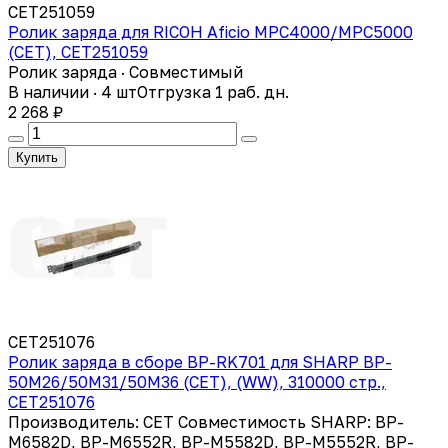
CET251059
Ролик заряда для RICOH Aficio MPC4000/MPC5000
(CET), CET251059
Ролик заряда · Совместимый
В наличии · 4 шт
Отгрузка 1 раб. дн.
2 268 ₽
Купить
CET251076
Ролик заряда в сборе BP-RK701 для SHARP BP-
50M26/50M31/50M36 (CET), (WW), 310000 стр.,
CET251076
Производитель: CET Совместимость SHARP: BP-
M6582D, BP-M6552R, BP-M5582D, BP-M5552R, BP-