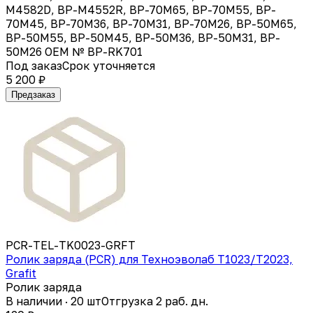
M4582D, BP-M4552R, BP-70M65, BP-70M55, BP-
70M45, BP-70M36, BP-70M31, BP-70M26, BP-50M65,
BP-50M55, BP-50M45, BP-50M36, BP-50M31, BP-
50M26 OEM № BP-RK701
Под заказ
Срок уточняется
5 200 ₽
Предзаказ
PCR-TEL-TK0023-GRFT
Ролик заряда (PCR) для Техноэволаб Т1023/Т2023,
Grafit
Ролик заряда
В наличии · 20 шт
Отгрузка 2 раб. дн.