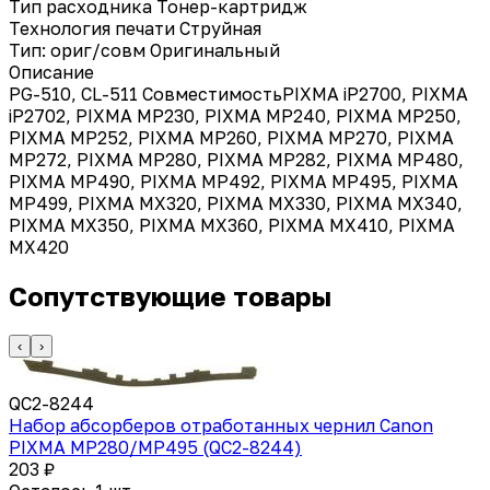
Тип расходника
Тонер-картридж
Технология печати
Струйная
Тип: ориг/совм
Оригинальный
Описание
PG-510, CL-511 СовместимостьPIXMA iP2700, PIXMA
iP2702, PIXMA MP230, PIXMA MP240, PIXMA MP250,
PIXMA MP252, PIXMA MP260, PIXMA MP270, PIXMA
MP272, PIXMA MP280, PIXMA MP282, PIXMA MP480,
PIXMA MP490, PIXMA MP492, PIXMA MP495, PIXMA
MP499, PIXMA MX320, PIXMA MX330, PIXMA MX340,
PIXMA MX350, PIXMA MX360, PIXMA MX410, PIXMA
MX420
Сопутствующие товары
‹
›
QC2-8244
Набор абсорберов отработанных чернил Canon
PIXMA MP280/MP495 (QC2-8244)
203 ₽