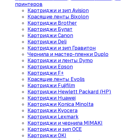
принтеров
Картриджи и зип Avision
Красящие ленты Bixolon
Картриджи Brother
Картриджи Булат
Картриджи Canon
Картриджи Deli
Картриджи и зип Гравитон
Чернила и мастер-пленки Duplo
Картриджи и ленты Dymo
Картриджи Epson
Картриджи F+
Красящие ленты Evolis
Картриджи Fujifilm
Картриджи Hewlett Packard (HP)
Картриджи Huawei
Картриджи Konica Minolta
Картриджи Kyocera
Картриджи Lexmark
Картриджи и чернила MIMAKI
Картриджи и зип OCE
Картриджи OKI