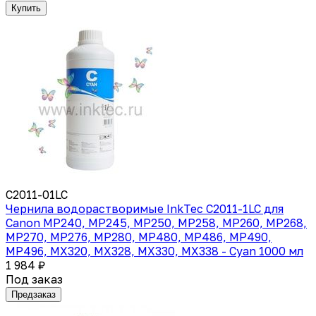
Купить
C2011-01LC
Чернила водорастворимые InkTec C2011-1LC для
Canon MP240, MP245, MP250, MP258, MP260, MP268,
MP270, MP276, MP280, MP480, MP486, MP490,
MP496, MX320, MX328, MX330, MX338 - Cyan 1000 мл
1 984 ₽
Под заказ
Предзаказ