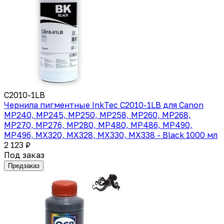
C2010-1LB
Чернила пигментные InkTec C2010-1LB для Canon
MP240, MP245, MP250, MP258, MP260, MP268,
MP270, MP276, MP280, MP480, MP486, MP490,
MP496, MX320, MX328, MX330, MX338 - Black 1000 мл
2 123 ₽
Под заказ
Предзаказ