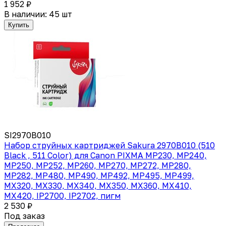
1 952 ₽
В наличии: 45 шт
Купить
SI2970B010
Набор струйных картриджей Sakura 2970B010 (510
Black , 511 Color) для Canon PIXMA MP230, MP240,
MP250, MP252, MP260, MP270, MP272, MP280,
MP282, MP480, MP490, MP492, MP495, MP499,
MX320, MX330, MX340, MX350, MX360, MX410,
MX420, IP2700, IP2702, пигм
2 530 ₽
Под заказ