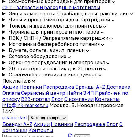
Совместимые картриджи для принтеров
CET - запчасти и расходные материалы
Зип и компоненты: барабаны, валы, ракели, зип
Чипы и программаторы для картриджей
Тонеры и девелоперы для принтеров
Чернила для принтеров и плоттеров
ПЗК / СНПЧ / Заправляемые картриджи
Источники бесперебойного питания
Бумага, фольга, винил, пленки
Сетевое оборудование
Офисное оборудование и электроника
3D принтеры и пластик для 3D печати
Greenworks - техника и инструмент
Покупателям
Акции
Новинки
Распродажа
Бренды A–Z
Доставка
Оплата
Сервисный центр
Найти ЗИП
Прайс-чек по
списку
B2B-портал
Блог
О компании
Контакты
info@ink-market.ru
Москва, Б. Новодмитровская
14с2
ink
.
market
Каталог товаров
Бренды A–Z
Акции
Новинки
Распродажа
Блог
О
компании
Контакты