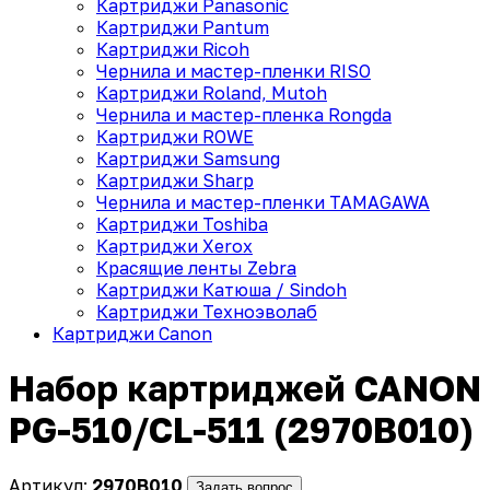
Картриджи Panasonic
Картриджи Pantum
Картриджи Ricoh
Чернила и мастер-пленки RISO
Картриджи Roland, Mutoh
Чернила и мастер-пленка Rongda
Картриджи ROWE
Картриджи Samsung
Картриджи Sharp
Чернила и мастер-пленки TAMAGAWA
Картриджи Toshiba
Картриджи Xerox
Красящие ленты Zebra
Картриджи Катюша / Sindoh
Картриджи Техноэволаб
Картриджи Canon
Набор картриджей CANON
PG-510/CL-511 (2970B010)
Артикул:
2970B010
Задать вопрос