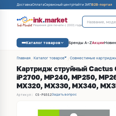
Доставка
Оплата
Сервисный центр
Найти ЗИП
B2B-портал
ink
.
market
Решения для печати с 2001 года
Каталог товаров
Бренды A–Z
Акции
Новин
Главная
Каталог товаров
Совместимые картриджи
Картридж струйный Cactus 
iP2700, MP240, MP250, MP2
MX320, MX330, MX340, MX3
Задать вопрос
Артикул:
CS-PG512