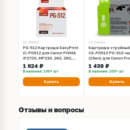
IC-PG512
CS-PG510
PG-512 Картридж EasyPrint
Картридж струйный
IC-PG512 для Canon PIXMA
CS-PG510 PG-510 ч
iP2700, MP230, 260, 280,
(15мл) для Canon Pi
480, MX330, 360, 410,
MP240, MP250, MP26
1 624 ₽
1 438 ₽
черный
MP270, MP480, MP4
В наличии: 100+ шт
В наличии: 100+ шт
MP492, MX320, MX3
Купить
Купить
Отзывы и вопросы