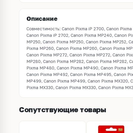
Описание
Совместимость: Canon Pixma iP 2700, Canon Pixma i
Canon Pixma MX350, Canon Pixma MX350, Canon
Canon Pixma iP 2702, Canon Pixma MP240, Canon P
MX360, Canon Pixma MX410, Canon Pixma MX410, C
MP250, Canon Pixma MP250, Canon Pixma MP252, C
Pixma MP260, Canon Pixma MP260, Canon Pixma MP
Canon Pixma MP272, Canon Pixma MP272, Canon Pi
MP280, Canon Pixma MP282, Canon Pixma MP282, C
Pixma MP480, Canon Pixma MP490, Canon Pixma M
Canon Pixma MP492, Canon Pixma MP495, Canon Pi
MP499, Canon Pixma MP499, Canon Pixma MX320, C
Pixma MX330, Canon Pixma MX330, Canon Pixma MX
Сопутствующие товары