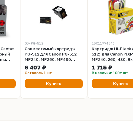
OD-PG-512
15011974346
 Cactus
Совместимый картридж
Картридж Hi-Black 
ерный
PG-512 для Canon PG-512
512) для Canon PIX
xma
MP240, MP260, MP480
MP240, 260, 480, Bk
0,
Black
6 407 ₽
1 715 ₽
90,
Осталось 1 шт
В наличии: 100+ шт
30
Купить
Купить