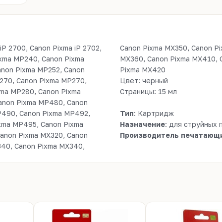
P 2700, Canon Pixma iP 2702,
 Pixma MX360, Canon Pixma
ixma MP240, Canon Pixma
anon Pixma MX420, Canon
anon Pixma MP252, Canon
Pixma MX420
270, Canon Pixma MP270,
Цвет: черный
xma MP280, Canon Pixma
Страницы: 15 мл
anon Pixma MP480, Canon
P490, Canon Pixma MP492,
Тип
: Картридж
xma MP495, Canon Pixma
Назначение
: для струйных
anon Pixma MX320, Canon
Производитель печатающи
340, Canon Pixma MX340,