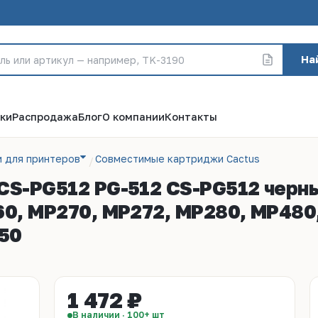
На
ки
Распродажа
Блог
О компании
Контакты
 для принтеров
Совместимые картриджи Cactus
CS-PG512 PG-512 CS-PG512 черный
60, MP270, MP272, MP280, MP480
50
1 472 ₽
В наличии · 100+ шт