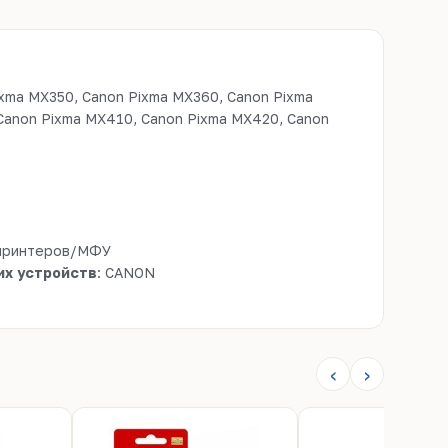
 принтеров/МФУ
х устройств
: CANON
‹
›