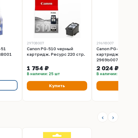
2970B007
2969B007
-51
Canon PG-510 черный
Canon PG-512 черн
18B001
картридж. Ресурс 220 стр.
картридж. Ресурс 
2969b007
1 754 ₽
2 024 ₽
В наличии: 25 шт
В наличии: 100+ шт
Купить
Купить
‹
›