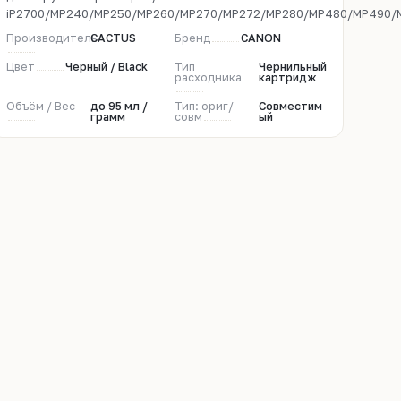
iP2700/MP240/MP250/MP260/MP270/MP272/MP280/MP480/MP490
Производитель
CACTUS
Бренд
CANON
Цвет
Черный / Black
Тип
Чернильный
расходника
картридж
Объём / Вес
до 95 мл /
Тип: ориг/
Совместим
грамм
совм
ый