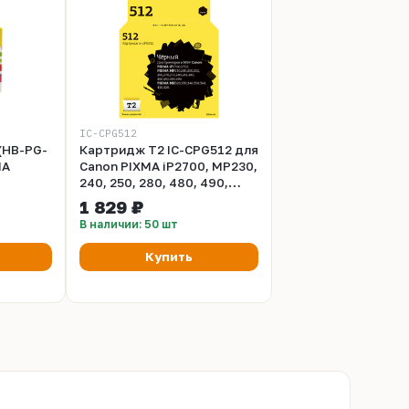
IC-CPG512
(HB-PG-
Картридж T2 IC-CPG512 для
MA
Canon PIXMA iP2700, MP230,
240, 250, 280, 480, 490,
MX320, 360, 410, черный
1 829 ₽
В наличии: 50 шт
Купить