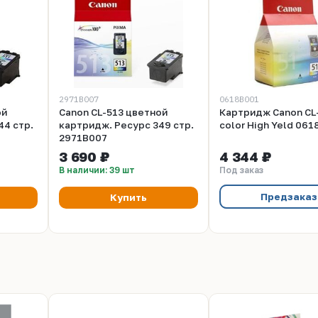
2971B007
0618B001
ой
Canon CL-513 цветной
Картридж Canon CL
44 стр.
картридж. Ресурс 349 стр.
color High Yeld 06
2971B007
3 690 ₽
4 344 ₽
В наличии: 39 шт
Под заказ
Предзаказ
Купить