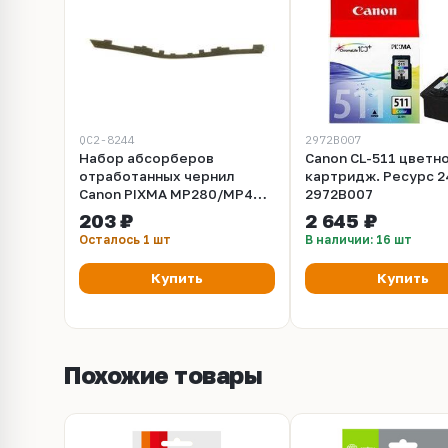
QC2-8244
2972B007
Набор абсорберов
Canon CL-511 цветн
отработанных чернил
картридж. Ресурс 2
Canon PIXMA MP280/MP495
2972B007
(QC2-8244)
203 ₽
2 645 ₽
Осталось 1 шт
В наличии: 16 шт
Купить
Купить
Похожие товары