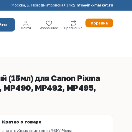
Москва, Б. Новодмитровская 14с2
info@ink-market.ru
Корзина
йти
Войти
Избранное
Сравнение
 (15мл) для Canon Pixma
, MP490, MP492, MP495,
Кратко о товаре
для струйных принтеров/МФУ Pixma