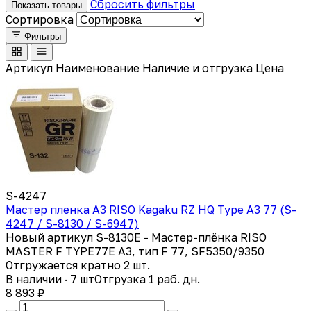
Сбросить фильтры
Показать товары
Сортировка
Фильтры
Артикул
Наименование
Наличие и отгрузка
Цена
S-4247
Мастер пленка A3 RISO Kagaku RZ HQ Type A3 77 (S-
4247 / S-8130 / S-6947)
Новый артикул S-8130E - Мастер-плёнка RISO
MASTER F TYPE77E A3, тип F 77, SF5350/9350
Отгружается кратно 2 шт.
В наличии · 7 шт
Отгрузка 1 раб. дн.
8 893 ₽