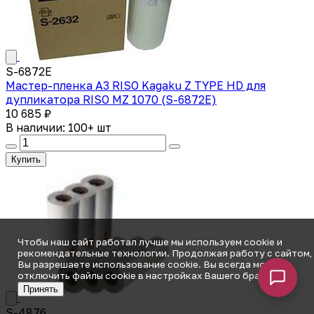
S-6872E
Мастер-пленка A3 RISO Kagaku Z TYPE HD для
дупликатора RISO MZ 1070 (S-6872E)
10 685 ₽
В наличии: 100+ шт
Купить
Чтобы наш сайт работал лучше мы используем cookie и
рекомендательные технологии. Продолжая работу с сайтом,
Вы разрешаете использование cookie. Вы всегда можете
отключить файлы cookie в настройках Вашего браузера.
Принять
S-4876