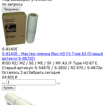
по запросу
Предзаказ
S-8140Е
S-8140E - Мастер-пленка Riso HD FII Type A3 (Старый
артикул S-6872E)
RISO RZ/ MZ / SE / ME / SF / MF A3 /F Type HD 87 E.
Старый артикул: S-5467E / S-2632 / RZ 970 / S-6872e
Осталось 2 шт
Забрать сегодня
24 801 ₽
Купить