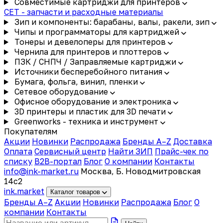
Совместимые картриджи для принтеров
CET - запчасти и расходные материалы
Зип и компоненты: барабаны, валы, ракели, зип
Чипы и программаторы для картриджей
Тонеры и девелоперы для принтеров
Чернила для принтеров и плоттеров
ПЗК / СНПЧ / Заправляемые картриджи
Источники бесперебойного питания
Бумага, фольга, винил, пленки
Сетевое оборудование
Офисное оборудование и электроника
3D принтеры и пластик для 3D печати
Greenworks - техника и инструмент
Покупателям
Акции
Новинки
Распродажа
Бренды A–Z
Доставка
Оплата
Сервисный центр
Найти ЗИП
Прайс-чек по
списку
B2B-портал
Блог
О компании
Контакты
info@ink-market.ru
Москва, Б. Новодмитровская
14с2
ink
.
market
Каталог товаров
Бренды A–Z
Акции
Новинки
Распродажа
Блог
О
компании
Контакты