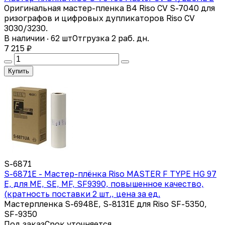
Оригинальная мастер-пленка B4 Riso CV S-7040 для
ризографов и цифровых дупликаторов Riso CV
3030/3230.
В наличии · 62 шт
Отгрузка 2 раб. дн.
7 215 ₽
Купить
S-6871
S-6871E - Мастер-плёнка Riso MASTER F TYPE HG 97
E, для ME, SE, MF, SF9390, повышенное качество,
(кратность поставки 2 шт., цена за ед.
Мастерпленка S-6948E, S-8131E для Riso SF-5350,
SF-9350
Под заказ
Срок уточняется