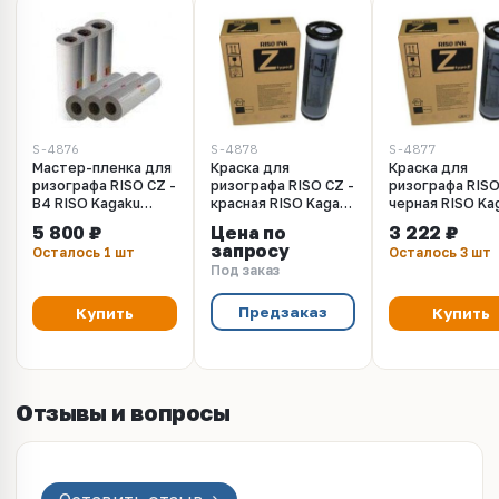
S-4876
S-4878
S-4877
Мастер-пленка для
Краска для
Краска для
ризографа RISO CZ -
ризографа RISO CZ -
ризографа RISO
B4 RISO Kagaku
красная RISO Kagaku
черная RISO Ka
CZ180 Type 13 (S-
CZ, 800 мл
CZ (S-4877), 8
5 800 ₽
Цена по
3 222 ₽
4876)
запросу
Осталось 1 шт
Осталось 3 шт
Под заказ
Предзаказ
Купить
Купить
Отзывы и вопросы