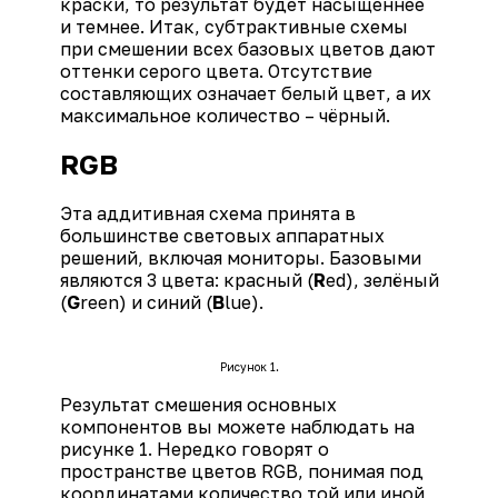
краски, то результат будет насыщеннее
и темнее. Итак, субтрактивные схемы
при смешении всех базовых цветов дают
оттенки серого цвета. Отсутствие
составляющих означает белый цвет, а их
максимальное количество – чёрный.
RGB
Эта аддитивная схема принята в
большинстве световых аппаратных
решений, включая мониторы. Базовыми
являются 3 цвета: красный (
R
ed), зелёный
(
G
reen) и синий (
B
lue).
Рисунок 1.
Результат смешения основных
компонентов вы можете наблюдать на
рисунке 1. Нередко говорят о
пространстве цветов RGB, понимая под
координатами количество той или иной