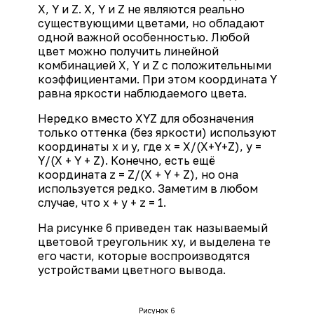
X, Y и Z. X, Y и Z не являются реально
существующими цветами, но обладают
одной важной особенностью. Любой
цвет можно получить линейной
комбинацией X, Y и Z с положительными
коэффициентами. При этом координата Y
равна яркости наблюдаемого цвета.
Нередко вместо XYZ для обозначения
только оттенка (без яркости) используют
координаты x и y, где x = X/(X+Y+Z), y =
Y/(X + Y + Z). Конечно, есть ещё
координата z = Z/(X + Y + Z), но она
используется редко. Заметим в любом
случае, что x + y + z = 1.
На рисунке 6 приведен так называемый
цветовой треугольник xy, и выделена те
его части, которые воспроизводятся
устройствами цветного вывода.
Рисунок 6