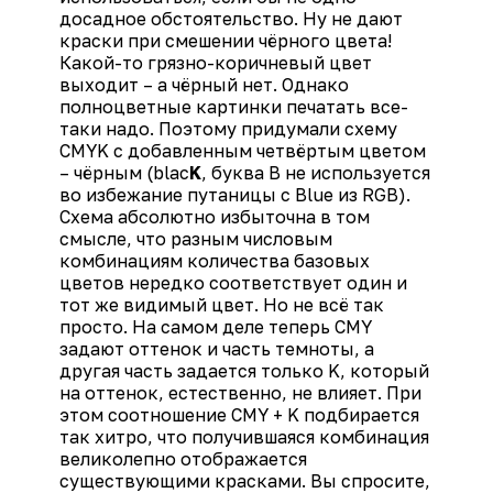
досадное обстоятельство. Ну не дают
краски при смешении чёрного цвета!
Какой-то грязно-коричневый цвет
выходит – а чёрный нет. Однако
полноцветные картинки печатать все-
таки надо. Поэтому придумали схему
CMYK с добавленным четвёртым цветом
– чёрным (blac
K
, буква B не используется
во избежание путаницы с Blue из RGB).
Схема абсолютно избыточна в том
смысле, что разным числовым
комбинациям количества базовых
цветов нередко соответствует один и
тот же видимый цвет. Но не всё так
просто. На самом деле теперь CMY
задают оттенок и часть темноты, а
другая часть задается только K, который
на оттенок, естественно, не влияет. При
этом соотношение CMY + K подбирается
так хитро, что получившаяся комбинация
великолепно отображается
существующими красками. Вы спросите,