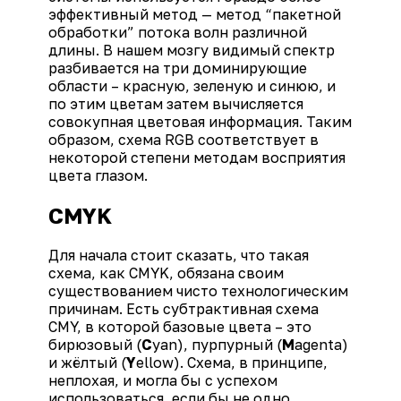
эффективный метод — метод “пакетной
обработки” потока волн различной
длины. В нашем мозгу видимый спектр
разбивается на три доминирующие
области – красную, зеленую и синюю, и
по этим цветам затем вычисляется
совокупная цветовая информация. Таким
образом, схема RGB соответствует в
некоторой степени методам восприятия
цвета глазом.
CMYK
Для начала стоит сказать, что такая
схема, как CMYK, обязана своим
существованием чисто технологическим
причинам. Есть субтрактивная схема
CMY, в которой базовые цвета – это
бирюзовый (
C
yan), пурпурный (
M
agenta)
и жёлтый (
Y
ellow). Схема, в принципе,
неплохая, и могла бы с успехом
использоваться, если бы не одно