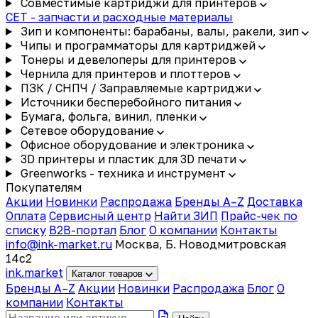
Совместимые картриджи для принтеров
CET - запчасти и расходные материалы
Зип и компоненты: барабаны, валы, ракели, зип
Чипы и программаторы для картриджей
Тонеры и девелоперы для принтеров
Чернила для принтеров и плоттеров
ПЗК / СНПЧ / Заправляемые картриджи
Источники бесперебойного питания
Бумага, фольга, винил, пленки
Сетевое оборудование
Офисное оборудование и электроника
3D принтеры и пластик для 3D печати
Greenworks - техника и инструмент
Покупателям
Акции
Новинки
Распродажа
Бренды A–Z
Доставка
Оплата
Сервисный центр
Найти ЗИП
Прайс-чек по
списку
B2B-портал
Блог
О компании
Контакты
info@ink-market.ru
Москва, Б. Новодмитровская
14с2
ink
.
market
Каталог товаров
Бренды A–Z
Акции
Новинки
Распродажа
Блог
О
компании
Контакты