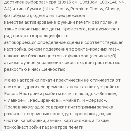
доступен выборразмера (10х15 см, 13х18см, 100х148 мм,
А4) и типа бумаги (Ultra Glossy,
Premium
Glossy, Glossy,
фотобумага), одного из трёх режимов
качества,активирование функции печати без полей, а
также впечатывание даты. Крометого, предусмотрен
ряд средств коррекции фото:
автокоррекция,определение сцены и соответствующая
настройка, режим подавления эффекта«красных глаз»,
наложение базовых цветовых фильтров (сепия и ч/б),
атакже ручное
управление
яркостью, контрастностью,
резкостью и насыщенностью.
Меню настройки печати практически не отличается от
настроек других
современных
печатающих устройств
Epson. Настройки разбиты на пять вкладок:«Значки»,
«Главное», «Расширенное», «Макет» и «Сервис».
Последняявкладка содержит пиктограммы запуска
различных сервисных процедур –проверки дюз, их
чистки, калибровки, замены картриджей, а также
тонкойнастройки параметров печати.