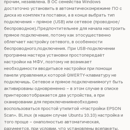
прочим, незаявлена. В ОС семейства Windows
достаточно установить в автоматическомрежиме ПО с
диска из комплекта поставки, а в конце
выбрать
тип
подключения – прямое (USB) или сетевое (проводное/
беспроводное).Предпочтительнее для начала настроить
прямое подключение, потому как этосущественно
облегчает настройку сетевого, в особенности
беспроводного,подключения. При USB-подключении
программа мастера установки простопередаёт
настройки на МФУ, поэтому не возникает
необходимости вводитьвсе настройки при помощи
панели
управления
,к которой QWERTY-клавиатуру не
подключишь. Сетевое и прямое подключениямогут быть
активированы одновременно – в этом случае в списке
принтеровотображается два устройства, а при
сканировании для переключениянеобходимо
воспользоваться простой утилитой «Настройки EPSON
Scan». ВLinux (в нашем случае Ubuntu 10.10) настройка и
того проще – онаполностью автоматическая,
разумеется, при условии, что установлены всепакеты,