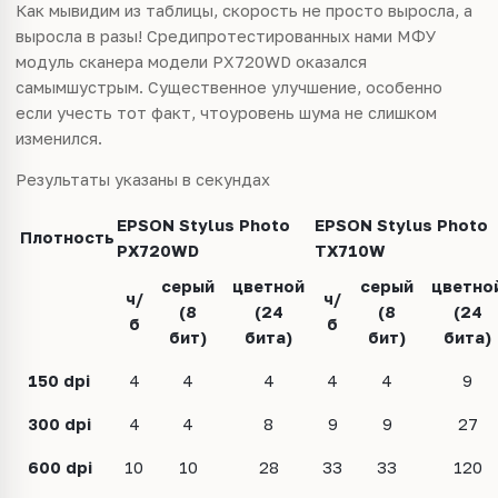
Как мывидим из таблицы, скорость не просто выросла, а
выросла в разы! Средипротестированных нами МФУ
модуль сканера модели PX720WD оказался
самымшустрым. Существенное улучшение, особенно
если учесть тот факт, чтоуровень шума не слишком
изменился.
Результаты указаны в секундах
EPSON Stylus Photo
EPSON Stylus Photo
Плотность
PX720WD
TX710W
серый
цветной
серый
цветно
ч/
ч/
(8
(24
(8
(24
б
б
бит)
бита)
бит)
бита)
150 dpi
4
4
4
4
4
9
300 dpi
4
4
8
9
9
27
600 dpi
10
10
28
33
33
120