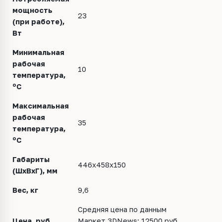
мощность
23
(при работе),
Вт
Минимальная
рабочая
10
температура,
o
С
Максимальная
рабочая
35
температура,
o
С
Габариты
446х458х150
(ШхВхГ), мм
Вес, кг
9,6
Средняя цена по данным
Цена, руб.
Маркет.3DNews: 12500 руб.