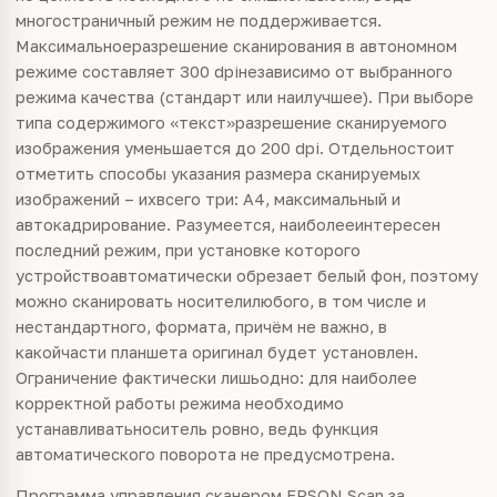
многостраничный режим не поддерживается.
Максимальноеразрешение сканирования в автономном
режиме составляет 300 dpiнезависимо от выбранного
режима
качества
(стандарт или наилучшее). При выборе
типа содержимого «текст»разрешение сканируемого
изображения уменьшается до 200 dpi. Отдельностоит
отметить способы указания размера сканируемых
изображений – ихвсего три: А4, максимальный и
автокадрирование. Разумеется, наиболееинтересен
последний режим, при установке которого
устройствоавтоматически обрезает белый фон, поэтому
можно сканировать носителилюбого, в том числе и
нестандартного, формата, причём не важно, в
какойчасти планшета оригинал будет установлен.
Ограничение фактически лишьодно: для наиболее
корректной работы режима необходимо
устанавливатьноситель ровно, ведь функция
автоматического поворота не предусмотрена.
Программа управления сканером EPSON Scan за