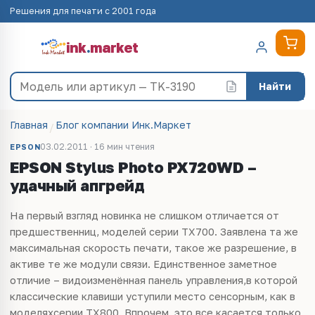
Решения для печати с 2001 года
ink
.
market
Найти
Главная
Блог компании Инк.Маркет
03.02.2011 · 16 мин чтения
EPSON
EPSON Stylus Photo PX720WD –
удачный апгрейд
На первый взгляд новинка не слишком отличается от
предшественниц, моделей серии TX700. Заявлена та же
максимальная
скорость
печати, такое же разрешение, в
активе те же модули связи. Единственное заметное
отличие – видоизменённая панель
управления
,в которой
классические клавиши уступили место сенсорным, как в
моделяхсерии TX800. Впрочем, это все касается только