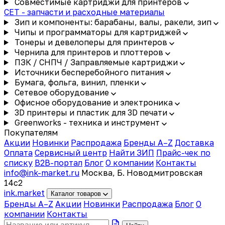
Совместимые картриджи для принтеров
CET - запчасти и расходные материалы
Зип и компоненты: барабаны, валы, ракели, зип
Чипы и программаторы для картриджей
Тонеры и девелоперы для принтеров
Чернила для принтеров и плоттеров
ПЗК / СНПЧ / Заправляемые картриджи
Источники бесперебойного питания
Бумага, фольга, винил, пленки
Сетевое оборудование
Офисное оборудование и электроника
3D принтеры и пластик для 3D печати
Greenworks - техника и инструмент
Покупателям
Акции
Новинки
Распродажа
Бренды A–Z
Доставка
Оплата
Сервисный центр
Найти ЗИП
Прайс-чек по
списку
B2B-портал
Блог
О компании
Контакты
info@ink-market.ru
Москва, Б. Новодмитровская
14с2
ink
.
market
Каталог товаров
Бренды A–Z
Акции
Новинки
Распродажа
Блог
О
компании
Контакты