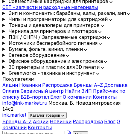
Совместимые картриджи для принтеров
CET - запчасти и расходные материалы
Зип и компоненты: барабаны, валы, ракели, зип
Чипы и программаторы для картриджей
Тонеры и девелоперы для принтеров
Чернила для принтеров и плоттеров
ПЗК / СНПЧ / Заправляемые картриджи
Источники бесперебойного питания
Бумага, фольга, винил, пленки
Сетевое оборудование
Офисное оборудование и электроника
3D принтеры и пластик для 3D печати
Greenworks - техника и инструмент
Покупателям
Акции
Новинки
Распродажа
Бренды A–Z
Доставка
Оплата
Сервисный центр
Найти ЗИП
Прайс-чек по
списку
B2B-портал
Блог
О компании
Контакты
info@ink-market.ru
Москва, Б. Новодмитровская
14с2
ink
.
market
Каталог товаров
Бренды A–Z
Акции
Новинки
Распродажа
Блог
О
компании
Контакты