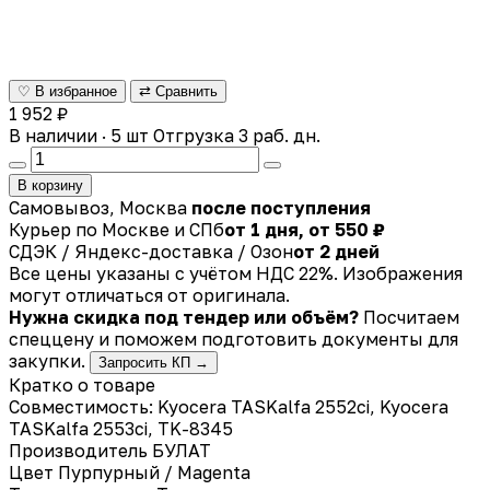
♡ В избранное
⇄ Сравнить
1 952 ₽
В наличии · 5 шт
Отгрузка 3 раб. дн.
В корзину
Самовывоз, Москва
после поступления
Курьер по Москве и СПб
от 1 дня, от 550 ₽
СДЭК / Яндекс-доставка / Озон
от 2 дней
Все цены указаны с учётом НДС 22%. Изображения
могут отличаться от оригинала.
Нужна скидка под тендер или объём?
Посчитаем
спеццену и поможем подготовить документы для
закупки.
Запросить КП →
Кратко о товаре
Совместимость: Kyocera TASKalfa 2552ci, Kyocera
TASKalfa 2553ci, TK-8345
Производитель
БУЛАТ
Цвет
Пурпурный / Magenta