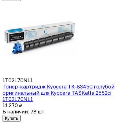
1T02L7CNL1
Тонер-картридж Kyocera TK-8345C голубой
оригинальный для Kyocera TASKalfa 2552ci
1T02L7CNL1
11 270 ₽
В наличии: 78 шт
Купить