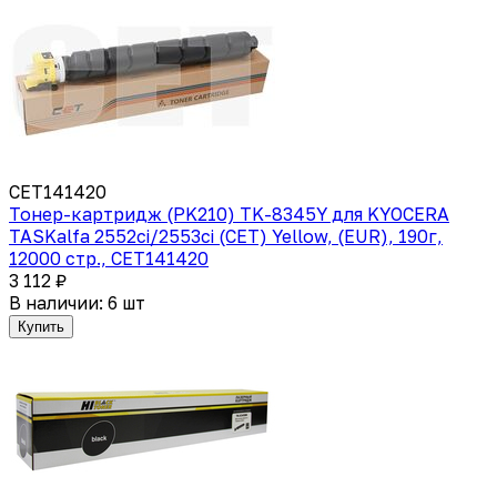
CET141420
Тонер-картридж (PK210) TK-8345Y для KYOCERA
TASKalfa 2552ci/2553ci (CET) Yellow, (EUR), 190г,
12000 стр., CET141420
3 112 ₽
В наличии: 6 шт
Купить