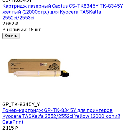
Картридж лазерный Cactus CS-TK8345Y TK-8345Y
желтый (12000стр.) для Kyocera TASKalfa
2552ci/2553ci
2 692 ₽
В наличии: 19 шт
Купить
GP_TK-8345Y_Y
Тонер-картридж GP-TK-8345Y для принтеров
Kyocera TASKalfa 2552/2552ci Yellow 12000 копий
GalaPrint
2 115 ₽