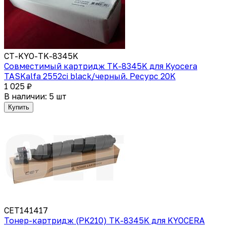
CT-KYO-TK-8345K
Совместимый картридж TK-8345K для Kyocera
TASKalfa 2552ci black/черный. Ресурс 20K
1 025 ₽
В наличии: 5 шт
Купить
CET141417
Тонер-картридж (PK210) TK-8345K для KYOCERA