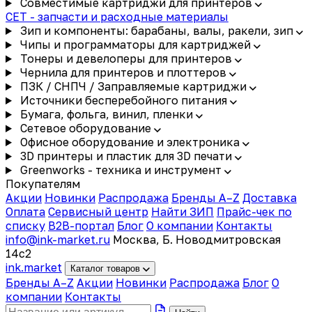
Совместимые картриджи для принтеров
CET - запчасти и расходные материалы
Зип и компоненты: барабаны, валы, ракели, зип
Чипы и программаторы для картриджей
Тонеры и девелоперы для принтеров
Чернила для принтеров и плоттеров
ПЗК / СНПЧ / Заправляемые картриджи
Источники бесперебойного питания
Бумага, фольга, винил, пленки
Сетевое оборудование
Офисное оборудование и электроника
3D принтеры и пластик для 3D печати
Greenworks - техника и инструмент
Покупателям
Акции
Новинки
Распродажа
Бренды A–Z
Доставка
Оплата
Сервисный центр
Найти ЗИП
Прайс-чек по
списку
B2B-портал
Блог
О компании
Контакты
info@ink-market.ru
Москва, Б. Новодмитровская
14с2
ink
.
market
Каталог товаров
Бренды A–Z
Акции
Новинки
Распродажа
Блог
О
компании
Контакты