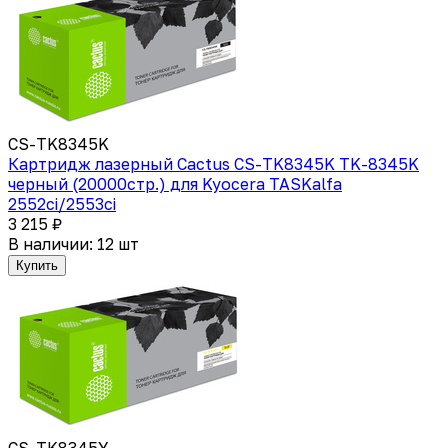
CS-TK8345K
Картридж лазерный Cactus CS-TK8345K TK-8345K
черный (20000стр.) для Kyocera TASKalfa
2552ci/2553ci
3 215 ₽
В наличии: 12 шт
Купить
CS-TK8345Y