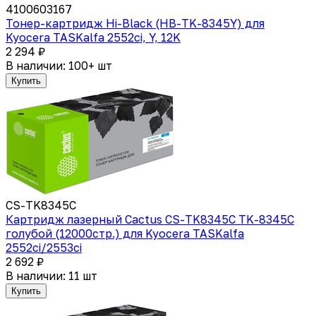
4100603167
Тонер-картридж Hi-Black (HB-TK-8345Y) для
Kyocera TASKalfa 2552ci, Y, 12K
2 294 ₽
В наличии: 100+ шт
Купить
CS-TK8345C
Картридж лазерный Cactus CS-TK8345C TK-8345C
голубой (12000стр.) для Kyocera TASKalfa
2552ci/2553ci
2 692 ₽
В наличии: 11 шт
Купить