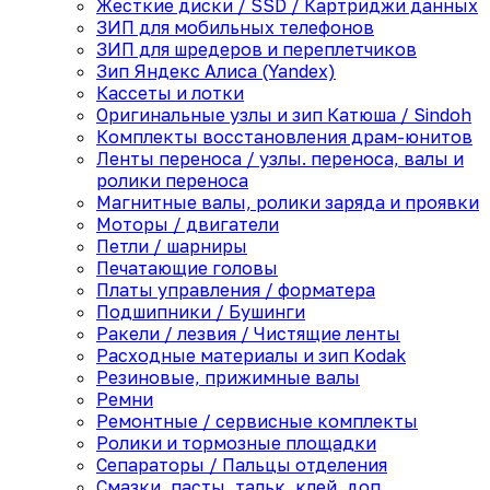
Жесткие диски / SSD / Картриджи данных
ЗИП для мобильных телефонов
ЗИП для шредеров и переплетчиков
Зип Яндекс Алиса (Yandex)
Кассеты и лотки
Оригинальные узлы и зип Катюша / Sindoh
Комплекты восстановления драм-юнитов
Ленты переноса / узлы. переноса, валы и
ролики переноса
Магнитные валы, ролики заряда и проявки
Моторы / двигатели
Петли / шарниры
Печатающие головы
Платы управления / форматера
Подшипники / Бушинги
Ракели / лезвия / Чистящие ленты
Расходные материалы и зип Kodak
Резиновые, прижимные валы
Ремни
Ремонтные / сервисные комплекты
Ролики и тормозные площадки
Сепараторы / Пальцы отделения
Смазки, пасты, тальк, клей, доп.