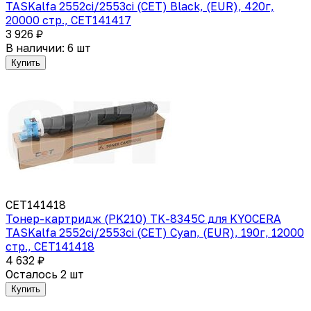
TASKalfa 2552ci/2553ci (CET) Black, (EUR), 420г,
20000 стр., CET141417
3 926 ₽
В наличии: 6 шт
Купить
CET141418
Тонер-картридж (PK210) TK-8345C для KYOCERA
TASKalfa 2552ci/2553ci (CET) Cyan, (EUR), 190г, 12000
стр., CET141418
4 632 ₽
Осталось 2 шт
Купить