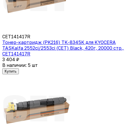
CET141417R
Тонер-картридж (PK216) TK-8345K для KYOCERA
TASKalfa 2552ci/2553ci (CET) Black, 420г, 20000 стр.,
CET141417R
3 404 ₽
В наличии: 5 шт
Купить