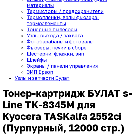
материалы
Термисторы / предохранители
Термопленки, валы фьюзера,
термоэлементы
Тонерные пылесосы
Узлы выхода / захвата
Фотобарабаны и фотовалы
Фьюзеры, печки в сборе
Шестерни, флажки, зип
Шлейфы
Экраны / панели управления
ЗИП Epson
Узлы и запчасти Булат
Тонер-картридж БУЛАТ s-
Line TK-8345M для
Kyocera TASKalfa 2552ci
(Пурпурный, 12000 стр.)