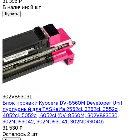
31 396 ₽
В наличии: 8 шт
Купить
302V893031
Блок проявки Kyocera DV-8560M Developer Unit
пурпурный для TASKalfa 2552ci, 3252ci, 3552ci,
4052ci, 5052ci, 6052ci (DV-8560M, 302V893030,
302ND93042, 302ND93041, 302ND93040)
31 530 ₽
Осталось 2 шт