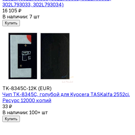
302L793033, 302L793034)
16 105 ₽
В наличии: 7 шт
Купить
TK-8345C-12K (EUR)
Чип TK-8345C, голубой для Kyocera TASKalfa 2552ci.
Ресурс 12000 копий
33 ₽
В наличии: 100+ шт
Купить