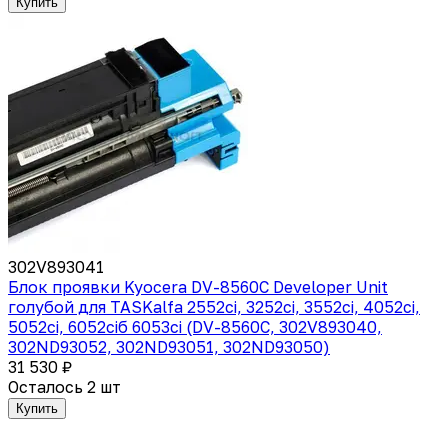
Купить
302V893041
Блок проявки Kyocera DV-8560C Developer Unit
голубой для TASKalfa 2552ci, 3252ci, 3552ci, 4052ci,
5052ci, 6052ciб 6053ci (DV-8560C, 302V893040,
302ND93052, 302ND93051, 302ND93050)
31 530 ₽
Осталось 2 шт
Купить