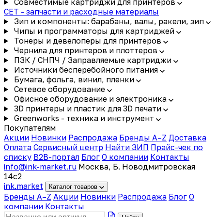
Совместимые картриджи для принтеров
CET - запчасти и расходные материалы
Зип и компоненты: барабаны, валы, ракели, зип
Чипы и программаторы для картриджей
Тонеры и девелоперы для принтеров
Чернила для принтеров и плоттеров
ПЗК / СНПЧ / Заправляемые картриджи
Источники бесперебойного питания
Бумага, фольга, винил, пленки
Сетевое оборудование
Офисное оборудование и электроника
3D принтеры и пластик для 3D печати
Greenworks - техника и инструмент
Покупателям
Акции
Новинки
Распродажа
Бренды A–Z
Доставка
Оплата
Сервисный центр
Найти ЗИП
Прайс-чек по
списку
B2B-портал
Блог
О компании
Контакты
info@ink-market.ru
Москва, Б. Новодмитровская
14с2
ink
.
market
Каталог товаров
Бренды A–Z
Акции
Новинки
Распродажа
Блог
О
компании
Контакты