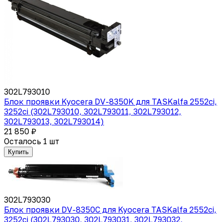
302L793010
Блок проявки Kyocera DV-8350K для TASKalfa 2552ci,
3252ci (302L793010, 302L793011, 302L793012,
302L793013, 302L793014)
21 850 ₽
Осталось 1 шт
Купить
302L793030
Блок проявки DV-8350C для Kyocera TASKalfa 2552ci,
3252ci (302L793030, 302L793031, 302L793032,