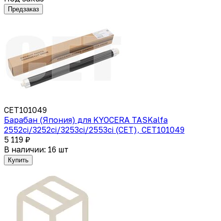
Предзаказ
CET101049
Барабан (Япония) для KYOCERA TASKalfa
2552ci/3252ci/3253ci/2553ci (CET), CET101049
5 119 ₽
В наличии: 16 шт
Купить