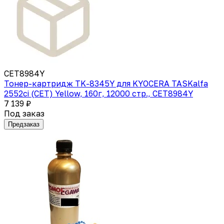
CET8984Y
Тонер-картридж TK-8345Y для KYOCERA TASKalfa
2552ci (CET) Yellow, 160г, 12000 стр., CET8984Y
7 139 ₽
Под заказ
Предзаказ