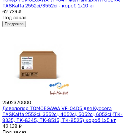
TASKalfa 2552ci/3552ci - короб 1х10 кг
62 739 ₽
Под заказ
Предзаказ
2502370000
Девелопер TOMOEGAWA VF-04D5 для Kyocera
TASKalfa 2552ci, 3552ci, 4052ci, 5052ci, 6052ci (TK-
8335, TK-8345, TK-8515, TK-8525) короб 1х5 кг
42 138 ₽
Под заказ