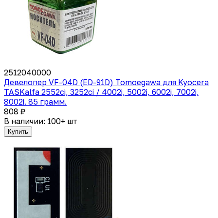
2512040000
Девелопер VF-04D (ED-91D) Tomoegawa для Kyocera
TASKalfa 2552ci, 3252ci / 4002i, 5002i, 6002i, 7002i,
8002i. 85 грамм.
808 ₽
В наличии: 100+ шт
Купить