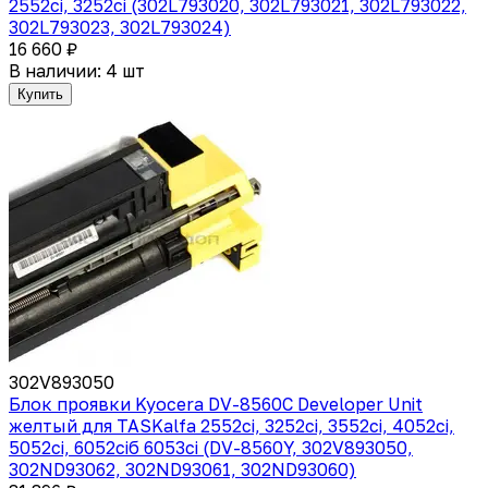
2552ci, 3252ci (302L793020, 302L793021, 302L793022,
302L793023, 302L793024)
16 660 ₽
В наличии: 4 шт
Купить
302V893050
Блок проявки Kyocera DV-8560C Developer Unit
желтый для TASKalfa 2552ci, 3252ci, 3552ci, 4052ci,
5052ci, 6052ciб 6053ci (DV-8560Y, 302V893050,
302ND93062, 302ND93061, 302ND93060)