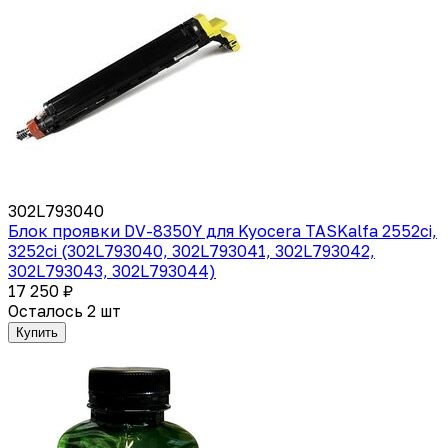
302L793040
Блок проявки DV-8350Y для Kyocera TASKalfa 2552ci,
3252ci (302L793040, 302L793041, 302L793042,
302L793043, 302L793044)
17 250 ₽
Осталось 2 шт
Купить