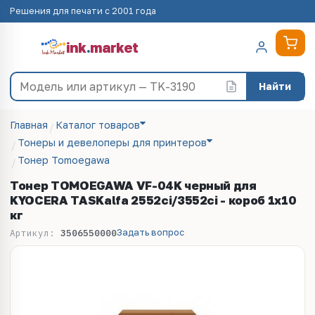
Решения для печати с 2001 года
ink
.
market
Найти
Главная
Каталог товаров
Тонеры и девелоперы для принтеров
Тонер Tomoegawa
Тонер TOMOEGAWA VF-04K черный для
KYOCERA TASKalfa 2552ci/3552ci - короб 1х10
кг
Задать вопрос
Артикул:
3506550000