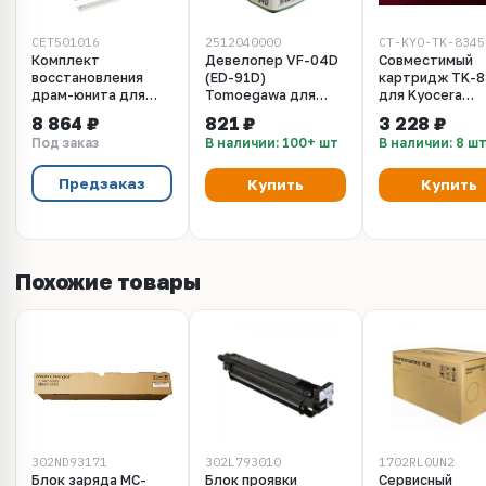
CET501016
2512040000
CT-KYO-TK-8345
Комплект
Девелопер VF-04D
Совместимый
восстановления
(ED-91D)
картридж TK-
драм-юнита для
Tomoegawa для
для Kyocera
KYOCERA TASKalfa
Kyocera TASKalfa
TASKalfa 2552c
8 864 ₽
821 ₽
3 228 ₽
2552ci/3252ci/3253ci/2553ci
2552ci, 3252ci /
black/черный.
Под заказ
В наличии: 100+ шт
В наличии: 8 ш
(CET) CMYK, 200000
4002i, 5002i, 6002i,
Ресурс 20K
стр., CET501016
7002i, 8002i. 85
грамм.
Предзаказ
Купить
Купить
Похожие товары
302ND93171
302L793010
1702RL0UN2
Блок заряда MC-
Блок проявки
Сервисный