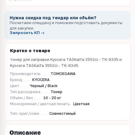
Нужна скидка под тендер или объём?
Посчитаем спеццену и поможем подготовить документы
для закупки.
Запросить КП →
Кратко о товаре
тонер для заправки Kyocera TASKalfa 2552ci - TK-8335 и
Kyocera TASKalfa 3552ci - TK-8345
Производитель
TOMOEGAWA
Бренд
KYOCERA
Цвет
Черный / Black
Тип расходника
Тонер
Объём / Вес
10 - 20 кг
Монохромная / цветная печать
Цветная
Тип: ориг/совм
Совместимый
Описание