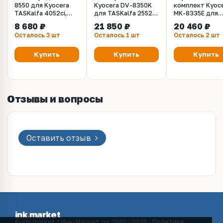
8550 для Kyocera
Kyocera DV-8350K
комплект Kyoc
TASKalfa 4052ci,
для TASKalfa 2552ci,
MK-8335E для
5052ci, 6052ci,
3252ci (302L793010,
Kyocera TASKal
8 680 ₽
21 850 ₽
20 460 ₽
2552ci, 3252ci,
302L793011,
2552ci, 3252ci
Осталось 3 шт
Осталось 1 шт
Осталось 2 шт
4002i, 5002i, 6002i
302L793012,
302L793013,
302L793014)
Купить
Купить
Купить
Отзывы и вопросы
Оставить отзыв
ink
.
market
© ink.market / Инк-Маркет.ру, 2001–2026 ·
Политика