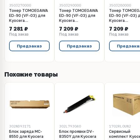
3503270000
3503290000
3503280000
Тонер TOMOEGAWA
Тонер TOMOEGAWA
Тонер TOMOE
ED-90 (VF-03) для
ED-90 (VF-03) для
ED-90 (VF-03) 
Kyocera
Kyocera
Kyocera
универсальный,
универсальный,
универсальный,
7 281 ₽
7 209 ₽
7 209 ₽
голубой (1 кг)
пурпурный (1 кг)
желтый (1 кг)
Под заказ
Под заказ
Под заказ
Предзаказ
Предзаказ
Предзака
Похожие товары
302ND93171
302L793040
1702RL0UN2
Блок заряда MC-
Блок проявки DV-
Сервисный
8550 для Kyocera
8350Y для Kyocera
комплект Kyoc