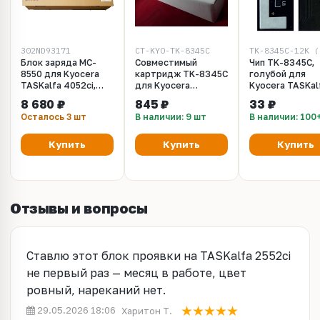
302ND93171
CT-KYO-TK-8345C
TK-8345C-12K (
Блок заряда MC-
Совместимый
Чип TK-8345C,
8550 для Kyocera
картридж TK-8345С
голубой для
TASKalfa 4052ci,
для Kyocera
Kyocera TASKal
5052ci, 6052ci,
TASKalfa 2552ci
2552ci. Ресурс
8 680 ₽
845 ₽
33 ₽
2552ci, 3252ci,
cyan/голубой.
12000 копий
Осталось 3 шт
В наличии: 9 шт
В наличии: 100
4002i, 5002i, 6002i
Ресурс 12K
Купить
Купить
Купить
Отзывы и вопросы
Ставлю этот блок проявки на TASKalfa 2552ci
не первый раз — месяц в работе, цвет
ровный, нареканий нет.
29.05.2026 18:06
Харитон Т.