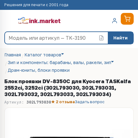
Решения для печати с 2001 года
ink
.
market
Найти
Главная
Каталог товаров
Зип и компоненты: барабаны, валы, ракели, зип
Драм-юниты, блоки проявки
Блок проявки DV-8350C для Kyocera TASKalfa
2552ci, 3252ci (302L793030, 302L793031,
302L793032, 302L793033, 302L793034)
★ 2 отзыва
Задать вопрос
Артикул:
302L793030