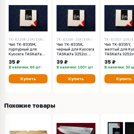
TK-8335M-15K(EUR)
TK-8335K-25K(EUR)
TK-8335Y-15K(E
Чип TK-8335M,
Чип TK-8335K,
Чип TK-8335Y,
пурпурный для
черный для Kyocera
желтый для Ky
Kyocera TASKalfa
TASKalfa 3252ci.
TASKalfa 3252ci
3252ci. Ресурс
Ресурс 25000 копий
Ресурс 15000 к
35 ₽
39 ₽
35 ₽
15000 копий
В наличии: 66 шт
В наличии: 100+ шт
В наличии: 30 
Купить
Купить
Купить
Похожие товары