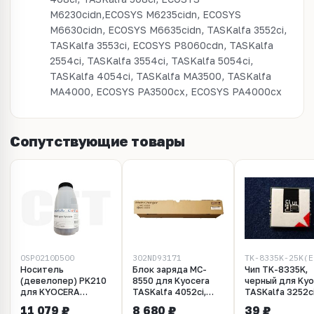
M6230cidn,ECOSYS M6235cidn, ECOSYS
M6630cidn, ECOSYS M6635cidn, TASKalfa 3552ci,
TASKalfa 3553ci, ECOSYS P8060cdn, TASKalfa
2554ci, TASKalfa 3554ci, TASKalfa 5054ci,
TASKalfa 4054ci, TASKalfa MA3500, TASKalfa
MA4000, ECOSYS PA3500cx, ECOSYS PA4000cx
Сопутствующие товары
OSP0210D500
302ND93171
TK-8335K-25K(E
Носитель
Блок заряда MC-
Чип TK-8335K,
(девелопер) PK210
8550 для Kyocera
черный для Kyo
для KYOCERA
TASKalfa 4052ci,
TASKalfa 3252ci
TASKalfa 3252ci
5052ci, 6052ci,
Ресурс 25000 к
11 079 ₽
8 680 ₽
39 ₽