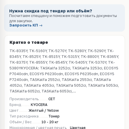
Нужна скидка под тендер или объём?
Посчитаем спеццену и поможем подготовить документы
для закупки.
Запросить КП →
Кратко о товаре
TK-8335Y, TK-5160Y, TK-5270Y, TK-5280Y, TK-5290Y, TK-
8345Y, TK-8525Y, TK-8515Y, TK-5315Y, TK-8800Y, TK-8365Y,
TK-8375Y, TK-8555Y, TK-8545Y, TK-5405Y, TK-5370Y, TK-
5380YKYOCERA: TASKalfa 3252ci, TASKalfa 3253ci, ECOSYS
P7040cdn, ECOSYS P6230cdn, ECOSYS P6235cdn, ECOSYS
P7240cdn, TASKalfa 2552ci, TASKalfa 2553ci, TASKalfa
4052ci, TASKalfa 4053ci, TASKalfa 5052ci, TASKalfa 5053ci,
TASKalfa 6052ci, TASKalfa 6053ci,...
Производитель
CET
Бренд
KYOCERA
Цвет
Желтый / Yellow
Тип расходника
Тонер
Объём / Вес
10 - 20 кг
Монохромная / цветная печать
Цветная