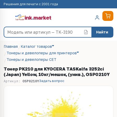
Решения для печати с 2001 года
ink
.
market
Найти
Главная
Каталог товаров
Тонеры и девелоперы для принтеров
Тонеры и девелоперы CET
Тонер PK210 для KYOCERA TASKalfa 3252ci
(Japan) Yellow, 10кг/мешок, (унив.), OSP0210Y
Задать вопрос
Артикул:
OSP0210Y