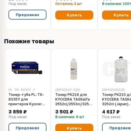
(Japan), 500г/бут,
2552ci, 3252ci,
Под заказ
Осталось 3 шт
В наличии: 100
(унив.),
4002i, 5002i, 6002i
OSP0210D500
Предзаказ
Купить
Купить
Похожие товары
PL_TK-8335Y_Y
OSP0216Y-500
OSP0210Y500
Тонер-туба PL-TK-
Тонер PK216 для
Тонер PK210 д
8335Y для
KYOCERA TASKalfa
KYOCERA TASKa
принтеров Kyocera
2552ci/2553ci/3252ci/3253ci/4053ci
3252ci (Japan)
TASKalfa 3252ci
(Japan) Yellow,
Yellow, 500г/бу
3 859 ₽
3 501 ₽
4 617 ₽
Yellow 15000 копий
500г/бут, (унив.),
(унив.),
Под заказ
В наличии: 8 шт
Под заказ
ProfiLine
OSP0216Y-500
OSP0210Y500
Предзаказ
Предзака
Купить