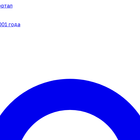
ортал
001 года