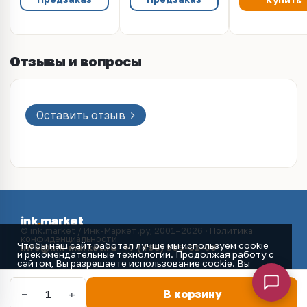
Купить
Отзывы и вопросы
Оставить отзыв
ink
.
market
© ink.market / Инк-Маркет.ру, 2001–2026 ·
Политика
конфиденциальности
Чтобы наш сайт работал лучше мы используем cookie
info@ink-market.ru
·
+7 (495) 565-31-09
и рекомендательные технологии. Продолжая работу с
сайтом, Вы разрешаете использование cookie. Вы
всегда можете отключить файлы cookie в настройках
Вашего браузера.
Принять
−
+
1
В корзину
Главная
Каталог
Избранное
Корзина