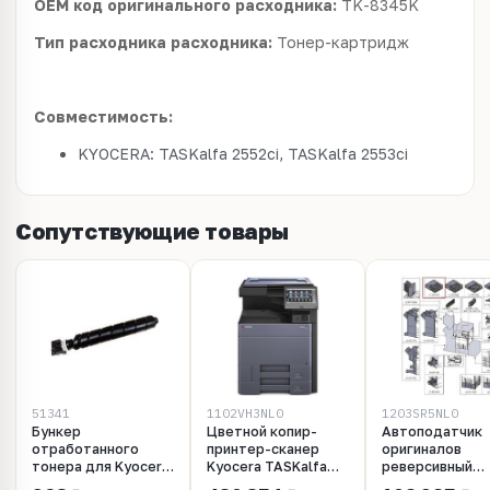
OEM код оригинального расходника:
TK-8345K
Тип расходника расходника:
Тонер-картридж
Совместимость:
KYOCERA: TASKalfa 2552ci, TASKalfa 2553ci
Сопутствующие товары
51341
1102VH3NL0
1203SR5NL0
Бункер
Цветной копир-
Автоподатчик
отработанного
принтер-сканер
оригиналов
тонера для Kyocera
Kyocera TASKalfa
реверсивный
TASKalfa 2552ci,
2553ci (A3,25/12
Kyocera DP-713