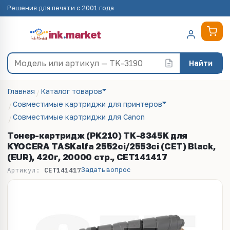
Решения для печати с 2001 года
ink
.
market
Найти
Главная
Каталог товаров
Совместимые картриджи для принтеров
Совместимые картриджи для Canon
Тонер-картридж (PK210) TK-8345K для
KYOCERA TASKalfa 2552ci/2553ci (CET) Black,
(EUR), 420г, 20000 стр., CET141417
Задать вопрос
Артикул:
CET141417