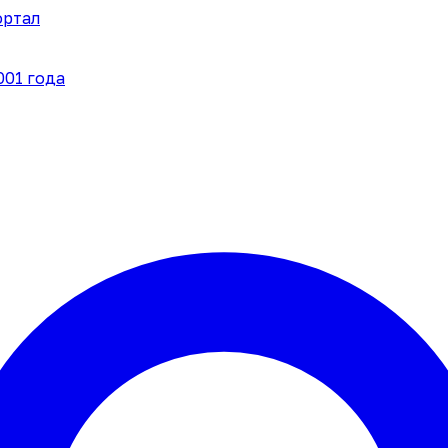
ортал
001 года