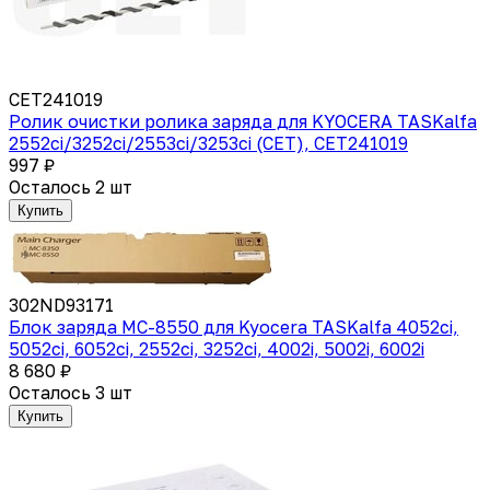
CET241019
Ролик очистки ролика заряда для KYOCERA TASKalfa
2552ci/3252ci/2553ci/3253ci (CET), CET241019
997 ₽
Осталось 2 шт
Купить
302ND93171
Блок заряда MC-8550 для Kyocera TASKalfa 4052ci,
5052ci, 6052ci, 2552ci, 3252ci, 4002i, 5002i, 6002i
8 680 ₽
Осталось 3 шт
Купить