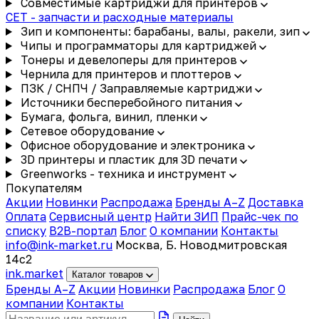
Совместимые картриджи для принтеров
CET - запчасти и расходные материалы
Зип и компоненты: барабаны, валы, ракели, зип
Чипы и программаторы для картриджей
Тонеры и девелоперы для принтеров
Чернила для принтеров и плоттеров
ПЗК / СНПЧ / Заправляемые картриджи
Источники бесперебойного питания
Бумага, фольга, винил, пленки
Сетевое оборудование
Офисное оборудование и электроника
3D принтеры и пластик для 3D печати
Greenworks - техника и инструмент
Покупателям
Акции
Новинки
Распродажа
Бренды A–Z
Доставка
Оплата
Сервисный центр
Найти ЗИП
Прайс-чек по
списку
B2B-портал
Блог
О компании
Контакты
info@ink-market.ru
Москва, Б. Новодмитровская
14с2
ink
.
market
Каталог товаров
Бренды A–Z
Акции
Новинки
Распродажа
Блог
О
компании
Контакты