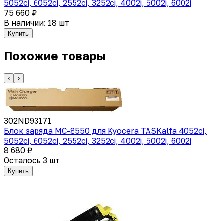
5052ci, 6052ci, 2552ci, 3252ci, 4002i, 5002i, 6002i
75 660 ₽
В наличии: 18 шт
Купить
Похожие товары
‹
›
302ND93171
Блок заряда MC-8550 для Kyocera TASKalfa 4052ci,
5052ci, 6052ci, 2552ci, 3252ci, 4002i, 5002i, 6002i
8 680 ₽
Осталось 3 шт
Купить