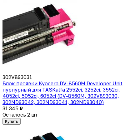
302V893031
Блок проявки Kyocera DV-8560M Developer Unit
пурпурный для TASKalfa 2552ci, 3252ci, 3552ci,
4052ci, 5052ci, 6052ci (DV-8560M, 302V893030,
302ND93042, 302ND93041, 302ND93040)
31 345 ₽
Осталось 2 шт
Купить