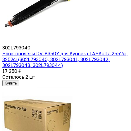
302L793040
Блок проявки DV-8350Y для Kyocera TASKalfa 2552ci,
3252ci (302L793040, 302L793041, 302L793042,
302L793043, 302L793044)
17 250 ₽
Осталось 2 шт
Купить