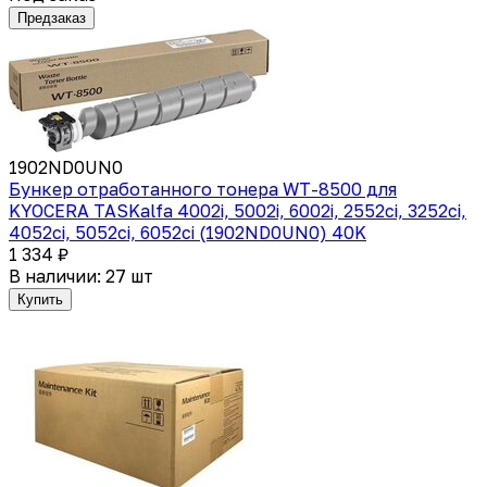
Предзаказ
1902ND0UN0
Бункер отработанного тонера WT-8500 для
KYOCERA TASKalfa 4002i, 5002i, 6002i, 2552ci, 3252ci,
4052ci, 5052ci, 6052ci (1902ND0UN0) 40K
1 334 ₽
В наличии: 27 шт
Купить