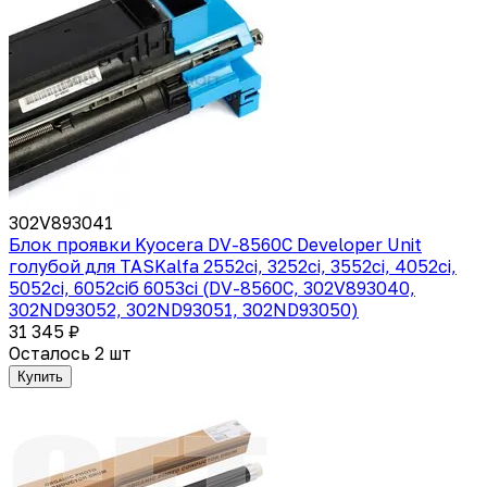
302V893041
Блок проявки Kyocera DV-8560C Developer Unit
голубой для TASKalfa 2552ci, 3252ci, 3552ci, 4052ci,
5052ci, 6052ciб 6053ci (DV-8560C, 302V893040,
302ND93052, 302ND93051, 302ND93050)
31 345 ₽
Осталось 2 шт
Купить