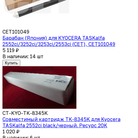
CET101049
Барабан (Япония) для KYOCERA TASKalfa
2552ci/3252ci/3253ci/2553ci (CET), CET101049
5 119 ₽
В наличии: 14 шт
Купить
CT-KYO-TK-8345K
Совместимый картридж TK-8345K для Kyocera
TASKalfa 2552ci black/черный. Ресурс 20K
1 020 ₽
В наличии: 6 шт