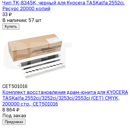
Чип TK-8345K, черный для Kyocera TASKalfa 2552ci.
Ресурс 20000 копий
33 ₽
В наличии: 57 шт
Купить
CET501016
Комплект восстановления драм-юнита для KYOCERA
TASKalfa 2552ci/3252ci/3253ci/2553ci (CET) CMYK,
200000 стр., CET501016
8 864 ₽
Под заказ
Предзаказ