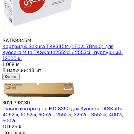
SATK8345M
Картридж Sakura TK8345M (1T02L7BNL0) для
Kyocera Mita TASKalfa2552ci / 2553ci , пурпурный,
12000 к.
1 068 ₽
В наличии: 13 шт
Купить
302L793130
Главный коротрон MC-8350 для Kyocera TASKalfa
4052ci, 5052ci, 6052ci, 2552ci, 3252ci, 3552ci, 4002i,
5002i
10 625 ₽
Под заказ