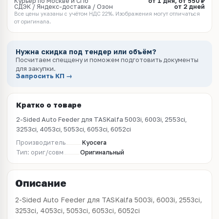
Курьер по Москве и СПб
от 1 дня, от 550 ₽
СДЭК / Яндекс-доставка / Озон
от 2 дней
Все цены указаны с учётом НДС 22%. Изображения могут отличаться
от оригинала.
Нужна скидка под тендер или объём?
Посчитаем спеццену и поможем подготовить документы
для закупки.
Запросить КП →
Кратко о товаре
2-Sided Auto Feeder для TASKalfa 5003i, 6003i, 2553ci,
3253ci, 4053ci, 5053ci, 6053ci, 6052ci
Производитель
Kyocera
Тип: ориг/совм
Оригинальный
Описание
2-Sided Auto Feeder для TASKalfa 5003i, 6003i, 2553ci,
3253ci, 4053ci, 5053ci, 6053ci, 6052ci