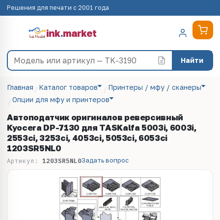
Решения для печати с 2001 года
ink
.
market
Найти
Главная
Каталог товаров
Принтеры / мфу / сканеры
Опции для мфу и принтеров
Автоподатчик оригиналов реверсивный
Kyocera DP-7130 для TASKalfa 5003i, 6003i,
2553ci, 3253ci, 4053ci, 5053ci, 6053ci
1203SR5NL0
Задать вопрос
Артикул:
1203SR5NL0