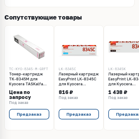
Сопутствующие товары
TC-KYO-8345-M-GRFT
LK-8345C
LK-8345K
Тонер-картридж
Лазерный картридж
Лазерный карт
TK-8345M для
EasyPrint LK-8345C
EasyPrint LK-8
Kyocera TASKalfa
для Kyocera
для Kyocera
2552ci, Magenta,
TASKalfa
TASKalfa
Цена по
816 ₽
1 438 ₽
12К, Grafit
2552ci/2553ci
2552ci/2553ci
запросу
Под заказ
Под заказ
(12000 стр.)
(20000 стр.)
Под заказ
голубой, с чипом
черный, с чипо
Предзаказ
Предзаказ
Предзака