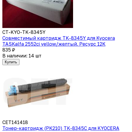
CT-KYO-TK-8345Y
Совместимый картридж TK-8345Y для Kyocera
TASKalfa 2552ci yellow/желтый. Ресурс 12K
835 ₽
В наличии: 14 шт
Купить
CET141418
Тонер-картридж (PK210) TK-8345C для KYOCERA