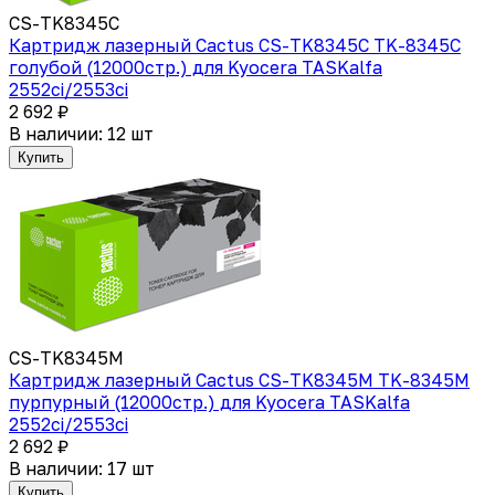
CS-TK8345C
Картридж лазерный Cactus CS-TK8345C TK-8345C
голубой (12000стр.) для Kyocera TASKalfa
2552ci/2553ci
2 692 ₽
В наличии: 12 шт
Купить
CS-TK8345M
Картридж лазерный Cactus CS-TK8345M TK-8345M
пурпурный (12000стр.) для Kyocera TASKalfa
2552ci/2553ci
2 692 ₽
В наличии: 17 шт
Купить