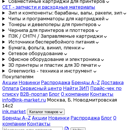
Совместимые картриджи для принтеров
CET - запчасти и расходные материалы
Зип и компоненты: барабаны, валы, ракели, зип
Чипы и программаторы для картриджей
Тонеры и девелоперы для принтеров
Чернила для принтеров и плоттеров
ПЗК / СНПЧ / Заправляемые картриджи
Источники бесперебойного питания
Бумага, фольга, винил, пленки
Сетевое оборудование
Офисное оборудование и электроника
3D принтеры и пластик для 3D печати
Greenworks - техника и инструмент
Покупателям
Акции
Новинки
Распродажа
Бренды A–Z
Доставка
Оплата
Сервисный центр
Найти ЗИП
Прайс-чек по
списку
B2B-портал
Блог
О компании
Контакты
info@ink-market.ru
Москва, Б. Новодмитровская
14с2
ink
.
market
Каталог товаров
Бренды A–Z
Акции
Новинки
Распродажа
Блог
О
компании
Контакты