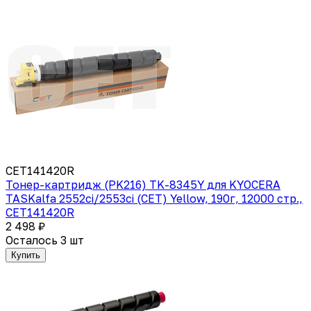
CET141420R
Тонер-картридж (PK216) TK-8345Y для KYOCERA
TASKalfa 2552ci/2553ci (CET) Yellow, 190г, 12000 стр.,
CET141420R
2 498 ₽
Осталось 3 шт
Купить