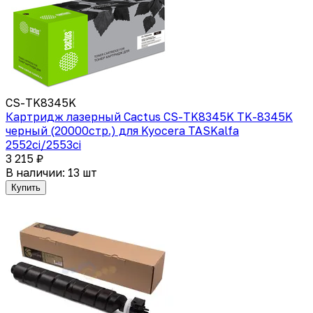
CS-TK8345K
Картридж лазерный Cactus CS-TK8345K TK-8345K
черный (20000стр.) для Kyocera TASKalfa
2552ci/2553ci
3 215 ₽
В наличии: 13 шт
Купить