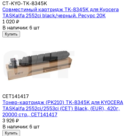
CT-KYO-TK-8345K
Совместимый картридж TK-8345K для Kyocera
TASKalfa 2552ci black/черный. Ресурс 20K
1 020 ₽
В наличии: 6 шт
Купить
CET141417
Тонер-картридж (PK210) TK-8345K для KYOCERA
TASKalfa 2552ci/2553ci (CET) Black, (EUR), 420г,
20000 стр., CET141417
3 926 ₽
В наличии: 6 шт
Купить