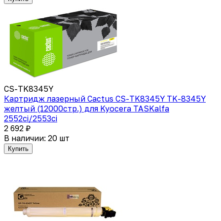
CS-TK8345Y
Картридж лазерный Cactus CS-TK8345Y TK-8345Y
желтый (12000стр.) для Kyocera TASKalfa
2552ci/2553ci
2 692 ₽
В наличии: 20 шт
Купить