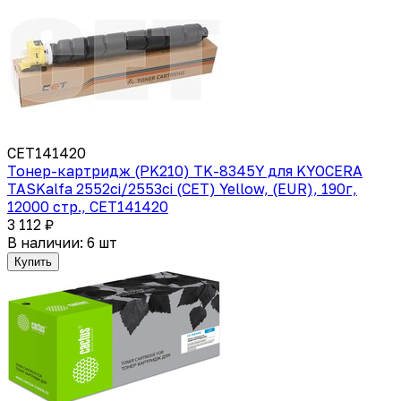
CET141420
Тонер-картридж (PK210) TK-8345Y для KYOCERA
TASKalfa 2552ci/2553ci (CET) Yellow, (EUR), 190г,
12000 стр., CET141420
3 112 ₽
В наличии: 6 шт
Купить