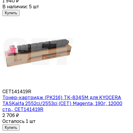
1 940 ₽
В наличии: 5 шт
Купить
CET141419R
Тонер-картридж (PK216) TK-8345M для KYOCERA
TASKalfa 2552ci/2553ci (CET) Magenta, 190г, 12000
стр., CET141419R
2 706 ₽
Осталось 1 шт
Купить