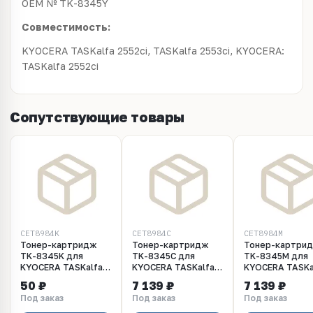
OEM № TK-8345Y
Совместимость:
KYOCERA TASKalfa 2552ci, TASKalfa 2553ci, KYOCERA:
TASKalfa 2552ci
Сопутствующие товары
CET8984K
CET8984C
CET8984M
Тонер-картридж
Тонер-картридж
Тонер-картри
TK-8345K для
TK-8345C для
TK-8345M для
KYOCERA TASKalfa
KYOCERA TASKalfa
KYOCERA TASKa
2552ci (CET) Black,
2552ci (CET) Cyan,
2552ci (CET)
50 ₽
7 139 ₽
7 139 ₽
300г, 20000 стр.,
160г, 12000 стр.,
Magenta, 160г,
Под заказ
Под заказ
Под заказ
CET8984K
CET8984C
12000 стр.,
CET8984M