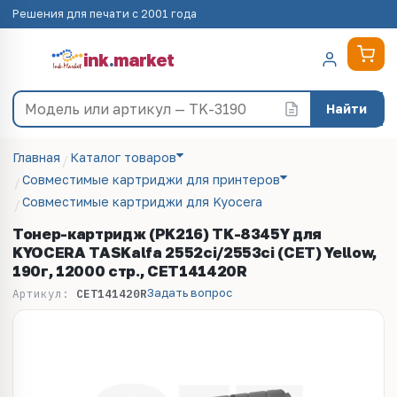
Решения для печати с 2001 года
ink
.
market
Найти
Главная
Каталог товаров
Совместимые картриджи для принтеров
Совместимые картриджи для Kyocera
Тонер-картридж (PK216) TK-8345Y для
KYOCERA TASKalfa 2552ci/2553ci (CET) Yellow,
190г, 12000 стр., CET141420R
Задать вопрос
Артикул:
CET141420R