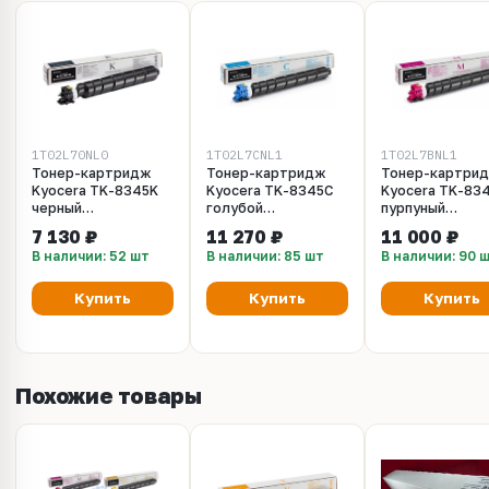
1T02L70NL0
1T02L7CNL1
1T02L7BNL1
Тонер-картридж
Тонер-картридж
Тонер-картри
Kyocera TK-8345K
Kyocera TK-8345C
Kyocera TK-83
черный
голубой
пурпуный
оригинальный для
оригинальный для
оригинальный 
7 130 ₽
11 270 ₽
11 000 ₽
Kyocera TASKalfa
Kyocera TASKalfa
Kyocera TASKal
В наличии: 52 шт
В наличии: 85 шт
В наличии: 90 
2552ci 1T02L70NL0
2552ci 1T02L7CNL1
2552ci 1T02L7
Купить
Купить
Купить
Похожие товары