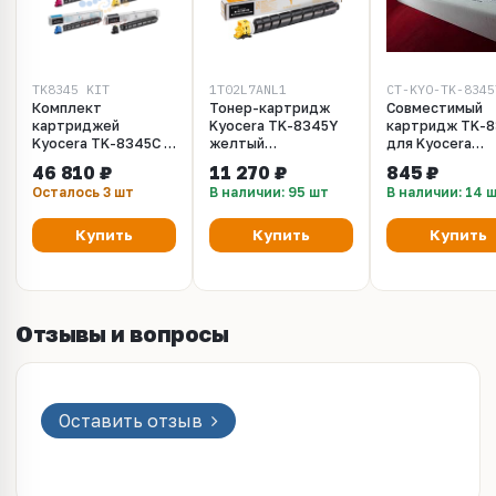
TK8345_KIT
1T02L7ANL1
CT-KYO-TK-8345
Комплект
Тонер-картридж
Совместимый
картриджей
Kyocera TK-8345Y
картридж TK-
Kyocera TK-8345C -
желтый
для Kyocera
TK-8345Y - TK-
оригинальный для
TASKalfa 2552c
46 810 ₽
11 270 ₽
845 ₽
8345M - TK-8345K
Kyocera TASKalfa
yellow/желтый
Осталось 3 шт
В наличии: 95 шт
В наличии: 14 
для Kyocera
2552ci 1T02L7ANL1
Ресурс 12K
TASKalfa 2552ci
(Оригинал)
Купить
Купить
Купить
Отзывы и вопросы
Оставить отзыв