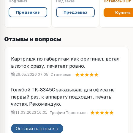
Под заказ
Под заказ
Осталось 3 шт
CET8984C
(12000 стр.)
Cyan, 190г, 120
голубой, с чипом
стр., CET14141
Предзаказ
Предзаказ
Купить
Отзывы и вопросы
Картридж по габаритам как оригинал, встал
в лоток сразу, печатает ровно.
26.05.2026 07:05
Станислав
Голубой TK-8345C заказываю для офиса не
первый раз, к аппарату подходит, печать
чистая. Рекомендую.
11.03.2023 16:01
Трофим Терентьев
Оставить отзыв