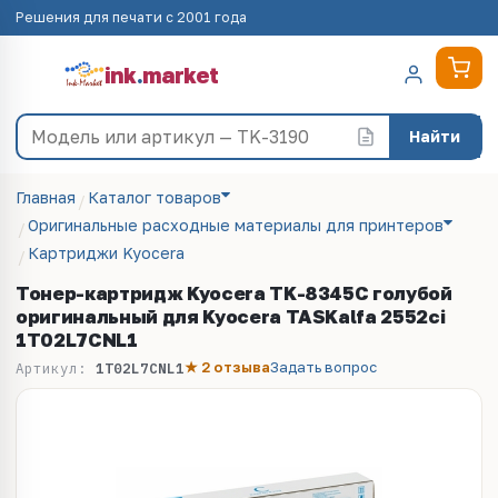
Решения для печати с 2001 года
ink
.
market
Найти
Главная
Каталог товаров
Оригинальные расходные материалы для принтеров
Картриджи Kyocera
Тонер-картридж Kyocera TK-8345C голубой
оригинальный для Kyocera TASKalfa 2552ci
1T02L7CNL1
★ 2 отзыва
Задать вопрос
Артикул:
1T02L7CNL1