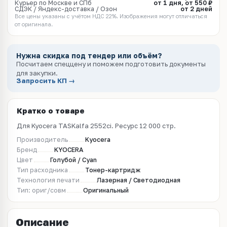
Курьер по Москве и СПб
от 1 дня, от 550 ₽
СДЭК / Яндекс-доставка / Озон
от 2 дней
Все цены указаны с учётом НДС 22%. Изображения могут отличаться
от оригинала.
Нужна скидка под тендер или объём?
Посчитаем спеццену и поможем подготовить документы
для закупки.
Запросить КП →
Кратко о товаре
Для Kyocera TASKalfa 2552ci. Ресурс 12 000 стр.
Производитель
Kyocera
Бренд
KYOCERA
Цвет
Голубой / Cyan
Тип расходника
Тонер-картридж
Технология печати
Лазерная / Светодиодная
Тип: ориг/совм
Оригинальный
Описание