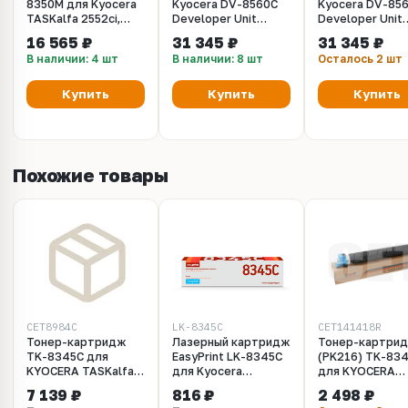
8350M для Kyocera
Kyocera DV-8560C
Kyocera DV-8560C
TASKalfa 2552ci,
Developer Unit
Developer Unit
3252ci
желтый для
голубой для
16 565 ₽
31 345 ₽
31 345 ₽
(302L793020,
TASKalfa 2552ci,
TASKalfa 2552ci
В наличии: 4 шт
В наличии: 8 шт
Осталось 2 шт
302L793021,
3252ci, 3552ci,
3252ci, 3552ci,
302L793022,
4052ci, 5052ci,
4052ci, 5052ci,
302L793023,
6052ciб 6053ci (DV-
6052ciб 6053ci 
Купить
Купить
Купить
302L793024)
8560Y, 302V893050,
8560C, 302V89
302ND93062,
302ND93052,
302ND93061,
302ND93051,
302ND93060)
302ND93050)
Похожие товары
CET8984C
LK-8345C
CET141418R
Тонер-картридж
Лазерный картридж
Тонер-картри
TK-8345C для
EasyPrint LK-8345C
(PK216) TK-83
KYOCERA TASKalfa
для Kyocera
для KYOCERA
2552ci (CET) Cyan,
TASKalfa
TASKalfa
7 139 ₽
816 ₽
2 498 ₽
160г, 12000 стр.,
2552ci/2553ci
2552ci/2553ci (