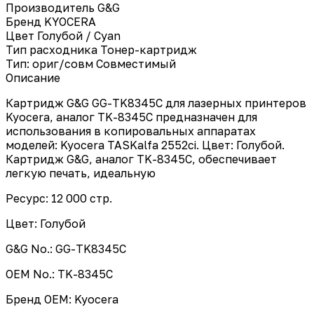
Производитель
G&G
Бренд
KYOCERA
Цвет
Голубой / Cyan
Тип расходника
Тонер-картридж
Тип: ориг/совм
Совместимый
Описание
Картридж G&G GG-TK8345C для лазерных принтеров
Kyocera, аналог TK-8345C предназначен для
использования в копировальных аппаратах
моделей: Kyocera TASKalfa 2552ci. Цвет: Голубой.
Картридж G&G, аналог TK-8345C, обеспечивает
легкую печать, идеальную
Ресурс: 12 000 стр.
Цвет: Голубой
G&G No.: GG-TK8345C
OEM No.: TK-8345C
Бренд ОЕМ: Kyocera