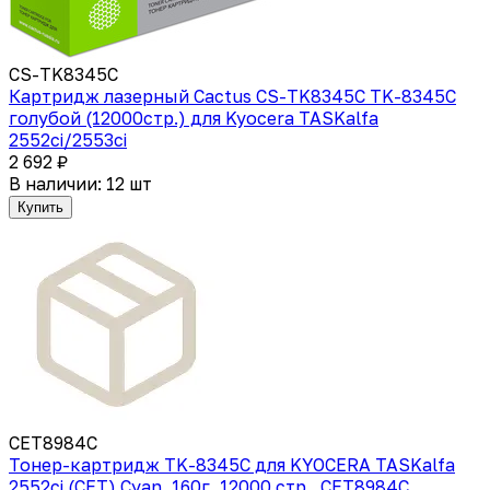
CS-TK8345C
Картридж лазерный Cactus CS-TK8345C TK-8345C
голубой (12000стр.) для Kyocera TASKalfa
2552ci/2553ci
2 692 ₽
В наличии: 12 шт
Купить
CET8984C
Тонер-картридж TK-8345C для KYOCERA TASKalfa
2552ci (CET) Cyan, 160г, 12000 стр., CET8984C