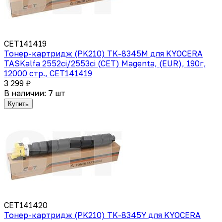
CET141419
Тонер-картридж (PK210) TK-8345M для KYOCERA
TASKalfa 2552ci/2553ci (CET) Magenta, (EUR), 190г,
12000 стр., CET141419
3 299 ₽
В наличии: 7 шт
Купить
CET141420
Тонер-картридж (PK210) TK-8345Y для KYOCERA