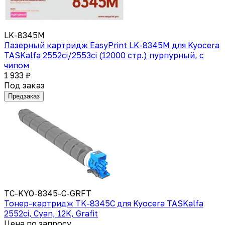
LK-8345M
Лазерный картридж EasyPrint LK-8345M для Kyocera
TASKalfa 2552ci/2553ci (12000 стр.) пурпурный, с
чипом
1 933 ₽
Под заказ
Предзаказ
TC-KYO-8345-C-GRFT
Тонер-картридж TK-8345C для Kyocera TASKalfa
2552ci, Cyan, 12К, Grafit
Цена по запросу