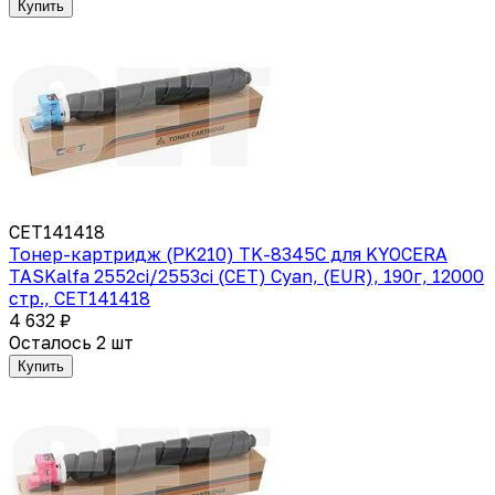
Купить
CET141418
Тонер-картридж (PK210) TK-8345C для KYOCERA
TASKalfa 2552ci/2553ci (CET) Cyan, (EUR), 190г, 12000
стр., CET141418
4 632 ₽
Осталось 2 шт
Купить