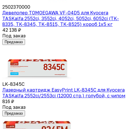
2502370000
Девелопер TOMOEGAWA VF-04D5 для Kyocera
TASKalfa 2552ci, 3552ci, 4052ci, 5052ci, 6052ci (TK-
8335, TK-8345, TK-8515, TK-8525) короб 1х5 кг
42 138 ₽
Под заказ
Предзаказ
LK-8345C
Лазерный картридж EasyPrint LK-8345C для Kyocera
TASKalfa 2552ci/2553ci (12000 стр.) голубой, с чипом
816 ₽
Под заказ
Предзаказ