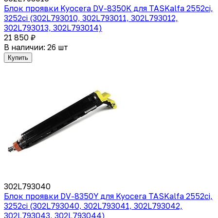
Блок проявки Kyocera DV-8350K для TASKalfa 2552ci,
3252ci (302L793010, 302L793011, 302L793012,
302L793013, 302L793014)
21 850 ₽
В наличии: 26 шт
Купить
302L793040
Блок проявки DV-8350Y для Kyocera TASKalfa 2552ci,
3252ci (302L793040, 302L793041, 302L793042,
302L793043, 302L793044)