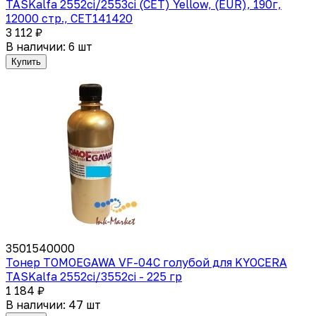
TASKalfa 2552ci/2553ci (CET) Yellow, (EUR), 190г,
12000 стр., CET141420
3 112 ₽
В наличии: 6 шт
Купить
3501540000
Тонер TOMOEGAWA VF-04C голубой для KYOCERA
TASKalfa 2552ci/3552ci - 225 гр
1 184 ₽
В наличии: 47 шт