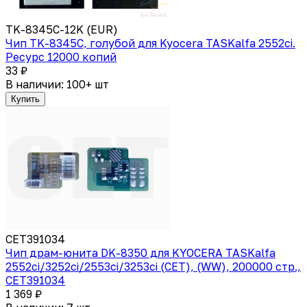
TK-8345C-12K (EUR)
Чип TK-8345C, голубой для Kyocera TASKalfa 2552ci.
Ресурс 12000 копий
33 ₽
В наличии: 100+ шт
Купить
CET391034
Чип драм-юнита DK-8350 для KYOCERA TASKalfa
2552ci/3252ci/2553ci/3253ci (CET), (WW), 200000 стр.,
CET391034
1 369 ₽