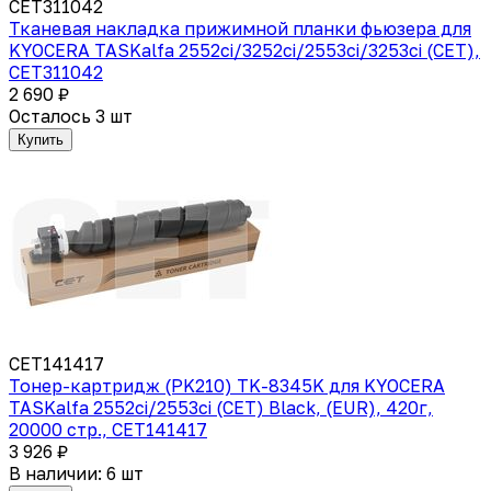
CET311042
Тканевая накладка прижимной планки фьюзера для
KYOCERA TASKalfa 2552ci/3252ci/2553ci/3253ci (CET),
CET311042
2 690 ₽
Осталось 3 шт
Купить
CET141417
Тонер-картридж (PK210) TK-8345K для KYOCERA
TASKalfa 2552ci/2553ci (CET) Black, (EUR), 420г,
20000 стр., CET141417
3 926 ₽
В наличии: 6 шт