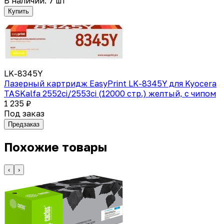
В наличии: 7 шт
Купить
LK-8345Y
Лазерный картридж EasyPrint LK-8345Y для Kyocera
TASKalfa 2552ci/2553ci (12000 стр.) желтый, с чипом
1 235 ₽
Под заказ
Предзаказ
Похожие товары
‹
›