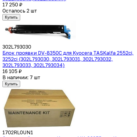
17 250 ₽
Осталось 2 шт
Купить
302L793030
Блок проявки DV-8350C для Kyocera TASKalfa 2552ci,
3252ci (302L793030, 302L793031, 302L793032,
302L793033, 302L793034)
16 105 ₽
В наличии: 7 шт
Купить
1702RL0UN1