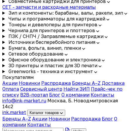
Совместимые картриджи для принтеров
CET - запчасти и расходные материалы
Зип и компоненты: барабаны, валы, ракели, зип
Чипы и программаторы для картриджей
Тонеры и девелоперы для принтеров
Чернила для принтеров и плоттеров
ПЗК / СНПЧ / Заправляемые картриджи
Источники бесперебойного питания
Бумага, фольга, винил, пленки
Сетевое оборудование
Офисное оборудование и электроника
3D принтеры и пластик для 3D печати
Greenworks - техника и инструмент
Покупателям
Акции
Новинки
Распродажа
Бренды A–Z
Доставка
Оплата
Сервисный центр
Найти ЗИП
Прайс-чек по
списку
B2B-портал
Блог
О компании
Контакты
info@ink-market.ru
Москва, Б. Новодмитровская
14с2
ink
.
market
Каталог товаров
Бренды A–Z
Акции
Новинки
Распродажа
Блог
О
компании
Контакты