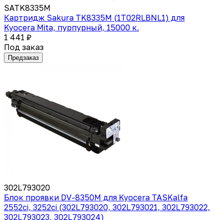
SATK8335M
Картридж Sakura TK8335M (1T02RLBNL1) для
Kyocera Mita, пурпурный, 15000 к.
1 441 ₽
Под заказ
Предзаказ
302L793020
Блок проявки DV-8350M для Kyocera TASKalfa
2552ci, 3252ci (302L793020, 302L793021, 302L793022,
302L793023, 302L793024)