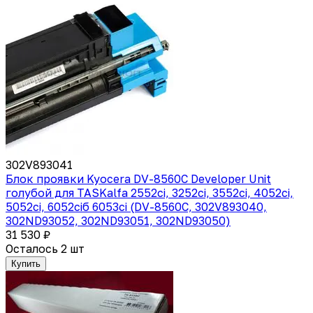
302V893041
Блок проявки Kyocera DV-8560C Developer Unit
голубой для TASKalfa 2552ci, 3252ci, 3552ci, 4052ci,
5052ci, 6052ciб 6053ci (DV-8560C, 302V893040,
302ND93052, 302ND93051, 302ND93050)
31 530 ₽
Осталось 2 шт
Купить