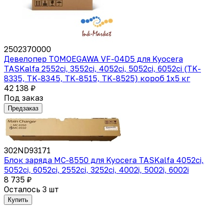
2502370000
Девелопер TOMOEGAWA VF-04D5 для Kyocera
TASKalfa 2552ci, 3552ci, 4052ci, 5052ci, 6052ci (TK-
8335, TK-8345, TK-8515, TK-8525) короб 1х5 кг
42 138 ₽
Под заказ
Предзаказ
302ND93171
Блок заряда MC-8550 для Kyocera TASKalfa 4052ci,
5052ci, 6052ci, 2552ci, 3252ci, 4002i, 5002i, 6002i
8 735 ₽
Осталось 3 шт
Купить