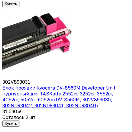
Купить
302V893031
Блок проявки Kyocera DV-8560M Developer Unit
пурпурный для TASKalfa 2552ci, 3252ci, 3552ci,
4052ci, 5052ci, 6052ci (DV-8560M, 302V893030,
302ND93042, 302ND93041, 302ND93040)
31 530 ₽
Осталось 2 шт
Купить