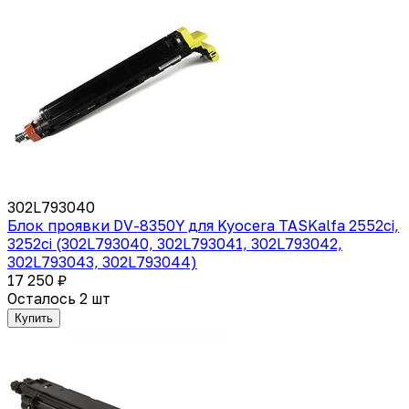
302L793040
Блок проявки DV-8350Y для Kyocera TASKalfa 2552ci,
3252ci (302L793040, 302L793041, 302L793042,
302L793043, 302L793044)
17 250 ₽
Осталось 2 шт
Купить