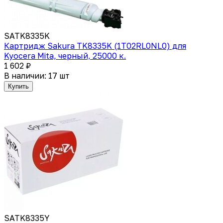
SATK8335K
Картридж Sakura TK8335K (1T02RL0NL0) для
Kyocera Mita, черный, 25000 к.
1 602 ₽
В наличии: 17 шт
Купить
SATK8335Y