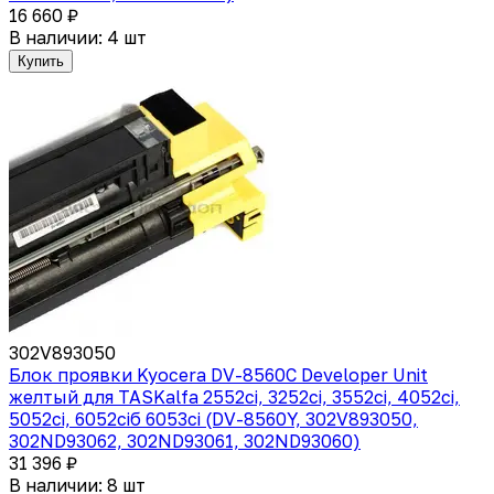
16 660 ₽
В наличии: 4 шт
Купить
302V893050
Блок проявки Kyocera DV-8560C Developer Unit
желтый для TASKalfa 2552ci, 3252ci, 3552ci, 4052ci,
5052ci, 6052ciб 6053ci (DV-8560Y, 302V893050,
302ND93062, 302ND93061, 302ND93060)
31 396 ₽
В наличии: 8 шт