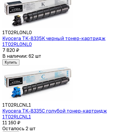
1T02RL0NL0
Kyocera TK-8335K черный тонер-картридж
1T02RL0NL0
7 820 ₽
В наличии: 62 шт
Купить
1T02RLCNL1
Kyocera TK-8335C голубой тонер-картридж
1T02RLCNL1
11 160 ₽
Осталось 2 шт