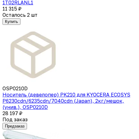
1T02RLANL1
11 315 ₽
Осталось 2 шт
Купить
OSP0210D
Носитель (девелопер) PK210 для KYOCERA ECOSYS
P6230cdn/6235cdn/7040cdn (Japan), 2кг/мешок,
(унив.), OSP0210D
28 197 ₽
Под заказ
Предзаказ