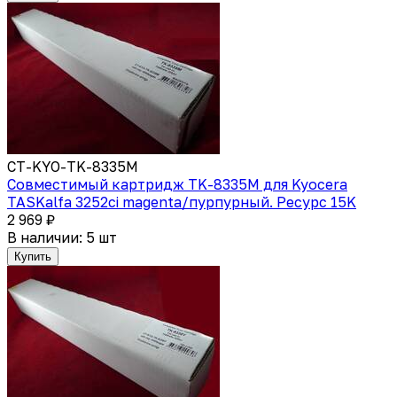
CT-KYO-TK-8335M
Совместимый картридж TK-8335M для Kyocera
TASKalfa 3252ci magenta/пурпурный. Ресурс 15K
2 969 ₽
В наличии: 5 шт
Купить