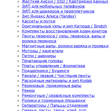
Жесткие диски / SSD / Картриджи данных
ЗИП для мобильных телефонов
ЗИП для шредеров и переплетчиков
Зип Яндекс Алиса (Yandex)
Кассеты и лотки
Оригинальные узлы и зип Катюша / Sindoh
Комплекты восстановления драм-юнитов
Ленты переноса / узлы. переноса, валы и
ролики переноса
Магнитные валы, ролики заряда и проявки
Моторы / двигатели
Петли / шарниры
Печатающие головы
Платы управления / форматера
Подшипники / Бушинги
Ракели / лезвия / Чистящие ленты
Расходные материалы и зип Kodak
Резиновые, прижимные валы
Ремни
Ремонтные / сервисные комплекты
Ролики и тормозные площадки
Сепараторы / Пальцы отделения
Смазки, пасты, тальк, клей, доп.