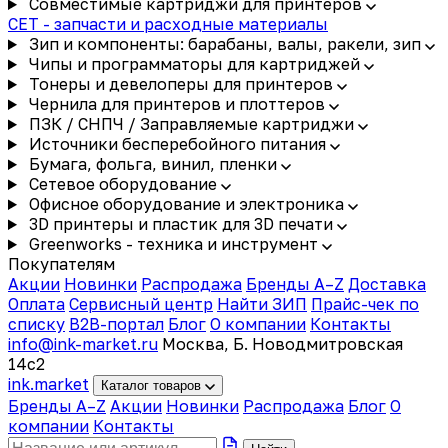
Совместимые картриджи для принтеров
CET - запчасти и расходные материалы
Зип и компоненты: барабаны, валы, ракели, зип
Чипы и программаторы для картриджей
Тонеры и девелоперы для принтеров
Чернила для принтеров и плоттеров
ПЗК / СНПЧ / Заправляемые картриджи
Источники бесперебойного питания
Бумага, фольга, винил, пленки
Сетевое оборудование
Офисное оборудование и электроника
3D принтеры и пластик для 3D печати
Greenworks - техника и инструмент
Покупателям
Акции
Новинки
Распродажа
Бренды A–Z
Доставка
Оплата
Сервисный центр
Найти ЗИП
Прайс-чек по
списку
B2B-портал
Блог
О компании
Контакты
info@ink-market.ru
Москва, Б. Новодмитровская
14с2
ink
.
market
Каталог товаров
Бренды A–Z
Акции
Новинки
Распродажа
Блог
О
компании
Контакты